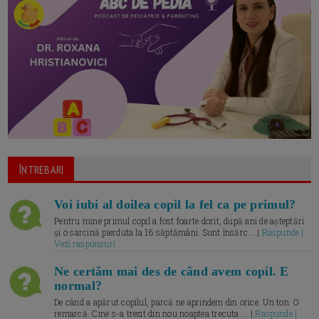
ÎNTREBARI
Voi iubi al doilea copil la fel ca pe primul?
Pentru mine primul copil a fost foarte dorit, după ani de așteptări
și o sarcină pierduta la 16 săptămâni. Sunt însărc... |
Raspunde |
Vezi raspunsuri
Ne certăm mai des de când avem copil. E
normal?
De când a apărut copilul, parcă ne aprindem din orice. Un ton. O
remarcă. Cine s-a trezit din nou noaptea trecuta.... |
Raspunde |