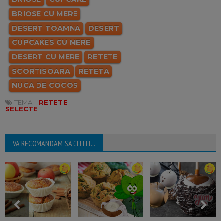
BRIOSE CU MERE
DESERT TOAMNA
DESERT
CUPCAKES CU MERE
DESERT CU MERE
RETETE
SCORTISOARA
RETETA
NUCA DE COCOS
TEMA:
RETETE
SELECTE
VA RECOMANDAM SA CITITI...