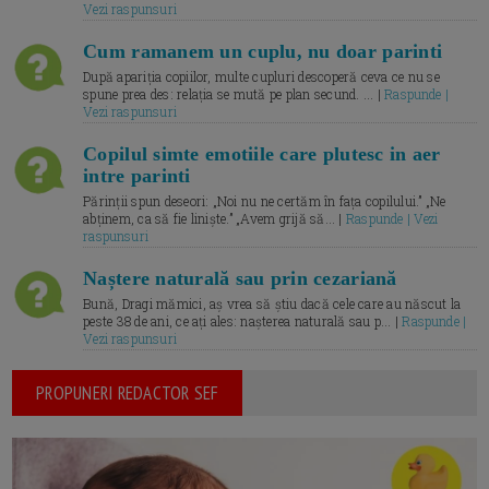
Vezi raspunsuri
Cum ramanem un cuplu, nu doar parinti
După apariția copiilor, multe cupluri descoperă ceva ce nu se
spune prea des: relația se mută pe plan secund. ... |
Raspunde |
Vezi raspunsuri
Copilul simte emotiile care plutesc in aer
intre parinti
Părinții spun deseori: „Noi nu ne certăm în fața copilului.” „Ne
abținem, ca să fie liniște.” „Avem grijă să... |
Raspunde | Vezi
raspunsuri
Naștere naturală sau prin cezariană
Bună, Dragi mămici, aș vrea să știu dacă cele care au născut la
peste 38 de ani, ce ați ales: nașterea naturală sau p... |
Raspunde |
Vezi raspunsuri
PROPUNERI REDACTOR SEF