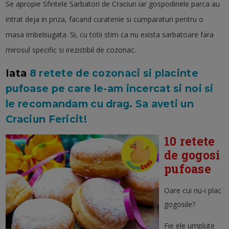
Se apropie Sfintele Sarbatori de Craciun iar gospodinele parca au
intrat deja in priza, facand curatenie si cumparaturi pentru o
masa imbelsugata. Si, cu totii stim ca nu exista sarbatoare fara
mirosul specific si irezistibil de cozonac.
Iata
8 retete de cozonaci si placinte
pufoase pe care le-am incercat si noi si
le recomandam cu drag. Sa aveti un
Craciun Fericit!
10 retete
de gogosi
pufoase
Oare cui nu-i plac
gogosile?
Fie ele umplute