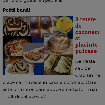
pentru o gustare specială!
Poftă bună!
8 retete
de
cozonaci
si
placinte
pufoase
De Paste
sau de
Craciun ne
place sa miroase in casa a cozonac. Oare
este un miros care aduce a sarbatori mai
mult decat acesta?