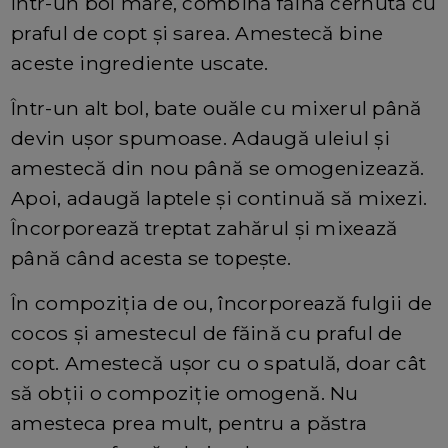
Într-un bol mare, combină făina cernută cu
praful de copt și sarea. Amestecă bine
aceste ingrediente uscate.
Într-un alt bol, bate ouăle cu mixerul până
devin ușor spumoase. Adaugă uleiul și
amestecă din nou până se omogenizează.
Apoi, adaugă laptele și continuă să mixezi.
Încorporează treptat zahărul și mixează
până când acesta se topește.
În compoziția de ou, încorporează fulgii de
cocos și amestecul de făină cu praful de
copt. Amestecă ușor cu o spatulă, doar cât
să obții o compoziție omogenă. Nu
amesteca prea mult, pentru a păstra