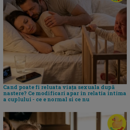
Cand poate fi reluata viața sexuala după
nastere? Ce modificari apar in relatia intima
a cuplului - ce e normal si ce nu