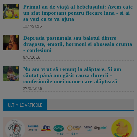
Primul an de viață al bebelușului: Avem cate
un sfat important pentru fiecare luna - si ai
sa vezi ca te va ajuta
10/7/2026
Depresia postnatala sau baletul dintre
dragoste, emotii, hormoni si oboseala crunta
- confesiuni
9/6/2026
Nu am vrut să renunț la alăptare. Si am
căutat până am găsit cauza durerii -
confesiunile unei mame care alăptează
27/3/2026
ULTIMILE ARTICOLE