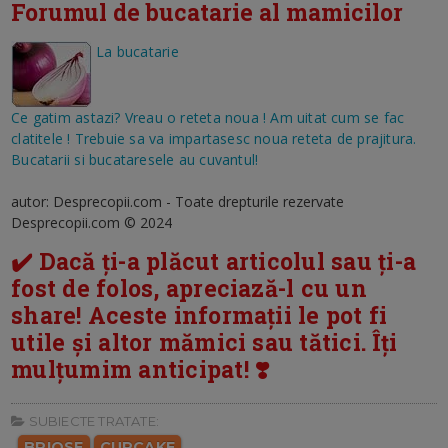
Forumul de bucatarie al mamicilor
La bucatarie
Ce gatim astazi? Vreau o reteta noua ! Am uitat cum se fac
clatitele ! Trebuie sa va impartasesc noua reteta de prajitura.
Bucatarii si bucataresele au cuvantul!
autor: Desprecopii.com - Toate drepturile rezervate
Desprecopii.com © 2024
✔️ Dacă ți-a plăcut articolul sau ți-a
fost de folos, apreciază-l cu un
share! Aceste informații le pot fi
utile și altor mămici sau tătici. Îți
mulțumim anticipat! ❣️
SUBIECTE TRATATE:
BRIOSE
CUPCAKE