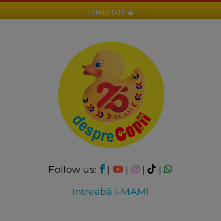
COMUNITATE
Follow us:
|
|
|
|
Intreabă I-MAMI