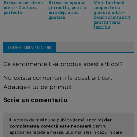
Brioșe aromate cu
Brioșe cu spanac
Mere fantomă,
mere - Gustarea
și ricotta, pentru
acoperite cu
perfectă
mic dejun sau
glazură albă –
gustare
Desert distractiv
pentru toată
familia
COMENTARII VIZITATORI
Ce sentimente ti-a produs acest articol?
Nu exista comentarii la acest articol.
Adauga-l tu pe primul!
Scrie un comentariu
Adresa de mail nu se publică (ramâi anonim)
dar
completarea corectă este necesară
pentru
aprobarea rapidă a mesajului, și mai ales în cazul în care