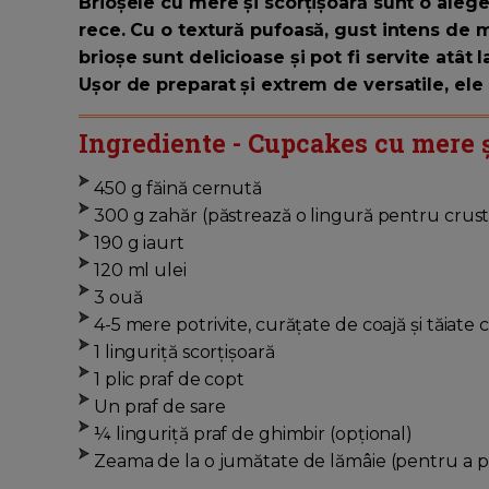
Brioșele cu mere și scorțișoară sunt o aleg
rece. Cu o textură pufoasă, gust intens de 
brioșe sunt delicioase și pot fi servite atât
Ușor de preparat și extrem de versatile, ele 
Ingrediente - Cupcakes cu mere ș
450 g făină cernută
300 g zahăr (păstrează o lingură pentru crust
190 g iaurt
120 ml ulei
3 ouă
4-5 mere potrivite, curățate de coajă și tăiate
1 linguriță scorțișoară
1 plic praf de copt
Un praf de sare
¼ linguriță praf de ghimbir (opțional)
Zeama de la o jumătate de lămâie (pentru a p