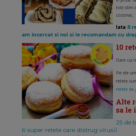
totii stim 
cozonac.
Iata
8 r
am incercat si noi si le recomandam cu drag.
10 re
Oare cui n
Fie ele u
retete su
retete de
Alte 
sa le 
25 de t
6 super retete care distrug virusii