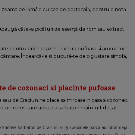
e zeama de lămâie cu cea de portocală, pentru o notă
A
daugă câteva picături de esență de rom sau extract
ate pentru orice ocazie! Textura pufoasă și aroma lor
cântare. Încearcă-le și bucură-te de o gustare simplă,
ete de cozonaci si placinte pufoase
 sau de Craciun ne place sa miroase in casa a cozonac.
e un miros care aduce a sarbatori mai mult decat
 Sfintele Sarbatori de Craciun iar gospodinele parca au intrat deja
facand curatenie si cumparaturi pentru o masa imbelsugata. Si, cu