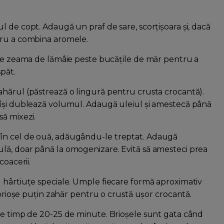
 de copt. Adaugă un praf de sare, scorțișoara și, dacă
tru a combina aromele.
rce zeama de lămâie peste bucățile de măr pentru a
păt.
ahărul (păstrează o lingură pentru crusta crocantă).
 își dublează volumul. Adaugă uleiul și amestecă până
să mixezi.
în cel de ouă, adăugându-le treptat. Adaugă
lă, doar până la omogenizare. Evită să amesteci prea
coacerii.
 hârtiuțe speciale. Umple fiecare formă aproximativ
 brioșe puțin zahăr pentru o crustă ușor crocantă.
le timp de 20-25 de minute. Brioșele sunt gata când