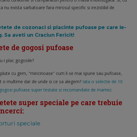
ca nu exista sarbatoare fara mirosul specific si irezistibil de
etete de cozonaci si placinte pufoase pe care le-
 Sa aveti un Craciun Fericit!
tete de gogosi pufoase
u-i plac gogosile?
mplute cu gem, "mincinoase" cum li se mai spune sau pufoase,
nt o multime dar de unde si ce sa alegem?
Iata o selectie de 10
 gogosi pufoase super testate si recomandate de mamici.
retete super speciale pe care trebuie
incerci:
orturi speciale