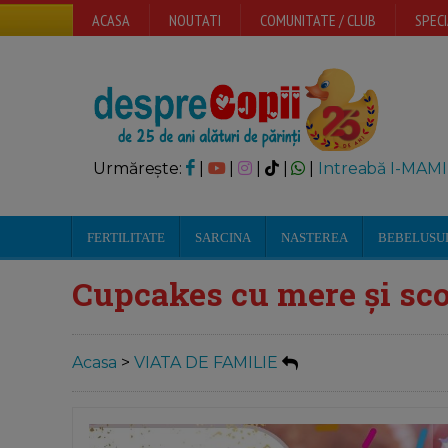
ACASA
NOUTATI
COMUNITATE / CLUB
SPECI
Urmărește:
|
|
|
|
|
Intreabă I-MAMI
FERTILITATE
SARCINA
NASTEREA
BEBELUSU
Cupcakes cu mere și sco
Acasa
>
VIATA DE FAMILIE