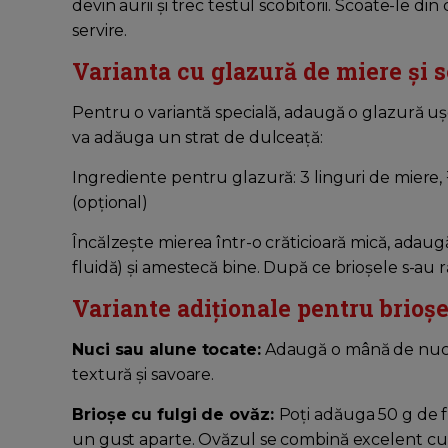
devin aurii și trec testul scobitorii. Scoate-le di
servire.
Varianta cu glazură de miere și s
Pentru o variantă specială, adaugă o glazură ușo
va adăuga un strat de dulceață:
Ingrediente pentru glazură: 3 linguri de miere, ½
(opțional)
Încălzește mierea într-o crăticioară mică, adaugă
fluidă) și amestecă bine. După ce brioșele s-au ră
Variante adiționale pentru brioșe
Nuci sau alune tocate:
Adaugă o mână de nuci 
textură și savoare.
Brioșe cu fulgi de ovăz:
Poți adăuga 50 g de f
un gust aparte. Ovăzul se combină excelent cu me