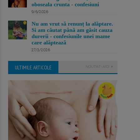
oboseala crunta - confesiuni
9/6/2026
Nu am vrut să renunț la alăptare.
Si am căutat până am găsit cauza
durerii - confesiunile unei mame
care alăptează
27/3/2026
ULTIMILE ARTICOLE
NOUTATI AICI