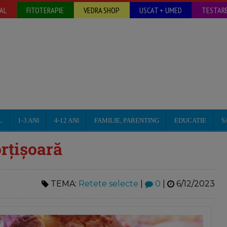
AL
FITOTERAPIE
VEDRA SHOP
USCAT + UMED
TESTARE
L
1-3 ANI
4-12 ANI
FAMILIE, PARENTING
EDUCATIE
S
rțișoară
TEMA:
Retete selecte
|
0
|
6/12/2023