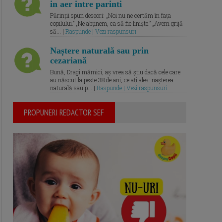
in aer intre parinti
Părinții spun deseori: „Noi nu ne certăm în fața
copilului.” „Ne abținem, ca să fie liniște.” „Avem grijă
să... |
Raspunde | Vezi raspunsuri
Naștere naturală sau prin
cezariană
Bună, Dragi mămici, aș vrea să știu dacă cele care
au născut la peste 38 de ani, ce ați ales: nașterea
naturală sau p... |
Raspunde | Vezi raspunsuri
PROPUNERI REDACTOR SEF