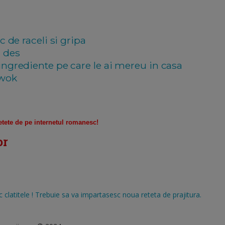
c de raceli si gripa
i des
ingrediente pe care le ai mereu in casa
 wok
etete de pe internetul romanesc!
or
clatitele ! Trebuie sa va impartasesc noua reteta de prajitura.