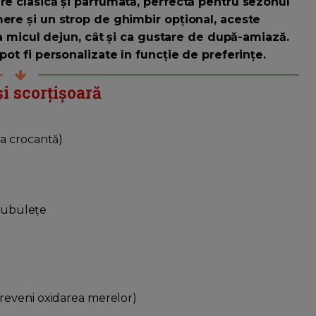
ere clasică și parfumată, perfectă pentru sezonul
mere și un strop de ghimbir opțional, aceste
 la micul dejun, cât și ca gustare de după-amiază.
pot fi personalizate în funcție de preferințe.
i scorțișoară
a crocantă)
 cubulețe
reveni oxidarea merelor)