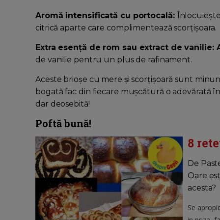
Aromă intensificată cu portocală:
Înlocuieșt
citrică aparte care complimentează scorțișoara.
Extra esență de rom sau extract de vanilie: 
de vanilie pentru un plus de rafinament.
Aceste brioșe cu mere și scorțișoară sunt minun
bogată fac din fiecare mușcătură o adevărată în
dar deosebită!
Poftă bună!
8 ret
De Paste
Oare est
acesta?
Se apropie
in priza, 