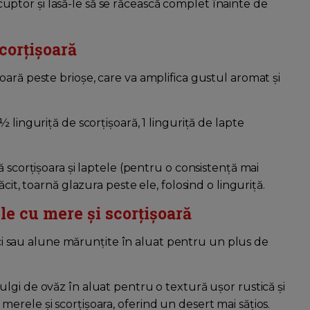
n cuptor și lasă-le să se răcească complet înainte de
corțișoară
ară peste brioșe, care va amplifica gustul aromat și
 linguriță de scorțișoară, 1 linguriță de lapte
 scorțișoara și laptele (pentru o consistență mai
cit, toarnă glazura peste ele, folosind o linguriță.
le cu mere și scorțișoară
sau alune mărunțite în aluat pentru un plus de
ulgi de ovăz în aluat pentru o textură ușor rustică și
rele și scorțișoara, oferind un desert mai sățios.