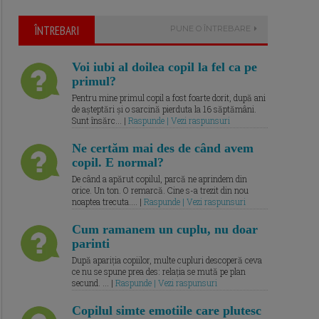
ÎNTREBARI
PUNE O ÎNTREBARE
Voi iubi al doilea copil la fel ca pe
primul?
Pentru mine primul copil a fost foarte dorit, după ani
de așteptări și o sarcină pierduta la 16 săptămâni.
Sunt însărc... |
Raspunde | Vezi raspunsuri
Ne certăm mai des de când avem
copil. E normal?
De când a apărut copilul, parcă ne aprindem din
orice. Un ton. O remarcă. Cine s-a trezit din nou
noaptea trecuta.... |
Raspunde | Vezi raspunsuri
Cum ramanem un cuplu, nu doar
parinti
După apariția copiilor, multe cupluri descoperă ceva
ce nu se spune prea des: relația se mută pe plan
secund. ... |
Raspunde | Vezi raspunsuri
Copilul simte emotiile care plutesc