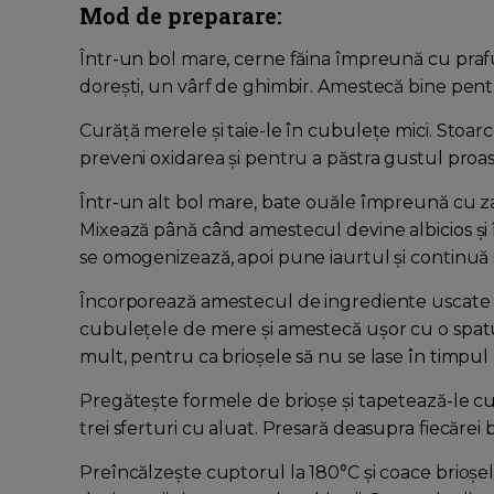
Mod de preparare:
Într-un bol mare, cerne făina împreună cu praful
dorești, un vârf de ghimbir. Amestecă bine pen
Curăță merele și taie-le în cubulețe mici. Stoa
preveni oxidarea și pentru a păstra gustul proas
Într-un alt bol mare, bate ouăle împreună cu z
Mixează până când amestecul devine albicios și
se omogenizează, apoi pune iaurtul și continuă 
Încorporează amestecul de ingrediente uscate 
cubulețele de mere și amestecă ușor cu o spatu
mult, pentru ca brioșele să nu se lase în timpul 
Pregătește formele de brioșe și tapetează-le cu
trei sferturi cu aluat. Presară deasupra fiecărei
Preîncălzește cuptorul la 180°C și coace brioșe