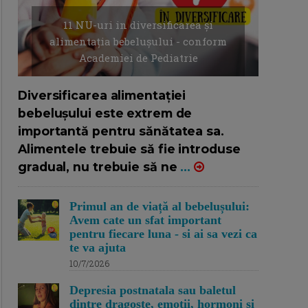
11 NU-uri in diversificarea și
alimentația bebelușului - conform
Academiei de Pediatrie
16/7/2026
AUTOR: EDITOR DC.
Diversificarea alimentației
bebelușului este extrem de
importantă pentru sănătatea sa.
Alimentele trebuie să fie introduse
gradual, nu trebuie să ne
...
Primul an de viață al bebelușului:
Avem cate un sfat important
pentru fiecare luna - si ai sa vezi ca
te va ajuta
10/7/2026
Depresia postnatala sau baletul
dintre dragoste, emotii, hormoni si