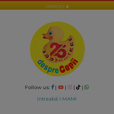
COMUNITATE
Follow us:
|
|
|
|
Intreabă I-MAMI