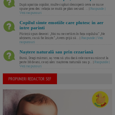
După apariția copiilor, multe cupluri descoperă ceva ce nu se
spune prea des: relația se mută pe plan secund. ... |
Raspunde |
Vezi raspunsuri
Copilul simte emotiile care plutesc in aer
intre parinti
Părinții spun deseori: „Noi nu ne certăm în fața copilului.” „Ne
abținem, ca să fie liniște.” „Avem grijă să... |
Raspunde | Vezi
raspunsuri
Naștere naturală sau prin cezariană
Bună, Dragi mămici, aș vrea să știu dacă cele care au născut la
peste 38 de ani, ce ați ales: nașterea naturală sau p... |
Raspunde |
Vezi raspunsuri
PROPUNERI REDACTOR SEF