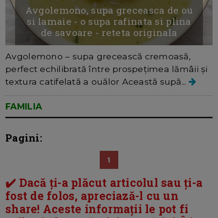
Avgolemono, supa greceasca de ou
si lamaie - o supa rafinata si plina
de savoare - reteta originala
Avgolemono – supa grecească cremoasă,
perfect echilibrată între prospețimea lămâii și
textura catifelată a ouălor Această supă...
FAMILIA
Pagini:
1
✔️ Dacă ți-a plăcut articolul sau ți-a
fost de folos, apreciază-l cu un
share! Aceste informații le pot fi