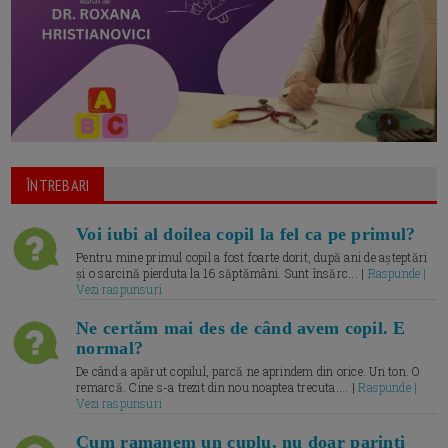
ÎNTREBARI
Voi iubi al doilea copil la fel ca pe primul?
Pentru mine primul copil a fost foarte dorit, după ani de așteptări
și o sarcină pierduta la 16 săptămâni. Sunt însărc... |
Raspunde |
Vezi raspunsuri
Ne certăm mai des de când avem copil. E
normal?
De când a apărut copilul, parcă ne aprindem din orice. Un ton. O
remarcă. Cine s-a trezit din nou noaptea trecuta.... |
Raspunde |
Vezi raspunsuri
Cum ramanem un cuplu, nu doar parinti