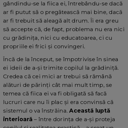
gândindu-se la fiica ei, întrebându-se dacă
ar fi putut să o pregătească mai bine, dacă
ar fi trebuit să aleagă alt drum. Îi era greu
să accepte că, de fapt, problema nu era nici
cu grădinița, nici cu educatoarea, ci cu
propriile ei frici și convingeri.
Încă de la început, se împotrivise în sinea
ei ideii de a-și trimite copilul la grădiniță.
Credea că cei mici ar trebui să rămână
alături de părinți cât mai mult timp, se
temea că fiica ei va fi obligată să facă
lucruri care nu îi plac și era convinsă că
sistemul o va înstrăina.
Această luptă
interioară
– între dorința de a-și proteja
copilul și realitatea practică – a creat un