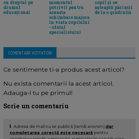
cu dreptul pe
momentul
copil şi ce
drumul
potrivit pentru
aşteaptă părinţii
educațional
aceasta
de la o grădiniţă
schimbare majora
in viata copilului
- sfatul
specialistului
COMENTARII VIZITATORI
Ce sentimente ti-a produs acest articol?
Nu exista comentarii la acest articol.
Adauga-l tu pe primul!
Scrie un comentariu
Adresa de mail nu se publică (ramâi anonim)
dar
completarea corectă este necesară
pentru
aprobarea rapidă a mesajului, și mai ales în cazul în care