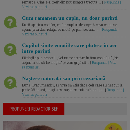
remarcă. Cine s-a trezit din nou noaptea trecuta.... |
Raspunde |
Vezi raspunsuri
Cum ramanem un cuplu, nu doar parinti
După apariția copiilor, multe cupluri descoperă ceva ce nu se
spune prea des: relația se mută pe plan secund. ... |
Raspunde |
Vezi raspunsuri
Copilul simte emotiile care plutesc in aer
intre parinti
Părinții spun deseori: „Noi nu ne certăm în fața copilului.” „Ne
abținem, ca să fie liniște.” „Avem grijă să... |
Raspunde | Vezi
raspunsuri
Naștere naturală sau prin cezariană
Bună, Dragi mămici, aș vrea să știu dacă cele care au născut la
peste 38 de ani, ce ați ales: nașterea naturală sau p... |
Raspunde |
Vezi raspunsuri
PROPUNERI REDACTOR SEF