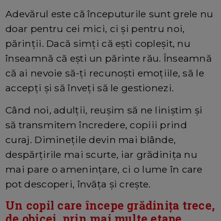
Adevărul este că începuturile sunt grele nu
doar pentru cei mici, ci și pentru noi,
părinții. Dacă simți că ești copleșit, nu
înseamnă că ești un părinte rău. Înseamnă
că ai nevoie să-ți recunoști emoțiile, să le
accepți și să înveți să le gestionezi.
Când noi, adulții, reușim să ne liniștim și
să transmitem încredere, copiii prind
curaj. Diminețile devin mai blânde,
despărțirile mai scurte, iar grădinița nu
mai pare o amenințare, ci o lume în care
pot descoperi, învăța și crește.
Un copil care începe grădinița trece,
de obicei, prin mai multe etape