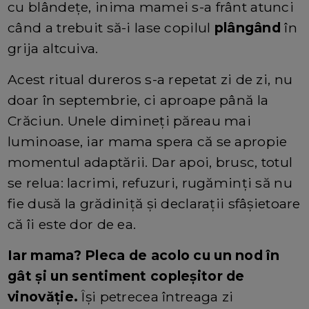
cu blândețe, inima mamei s-a frânt atunci
când a trebuit să-i lase copilul
plângând
în
grija altcuiva.
Acest ritual dureros s-a repetat zi de zi, nu
doar în septembrie, ci aproape până la
Crăciun. Unele dimineți păreau mai
luminoase, iar mama spera că se apropie
momentul adaptării. Dar apoi, brusc, totul
se relua: lacrimi, refuzuri, rugăminți să nu
fie dusă la grădiniță și declarații sfâșietoare
că îi este dor de ea.
Iar mama? Pleca de acolo cu un nod în
gât și un sentiment copleșitor de
vinovăție.
Își petrecea întreaga zi