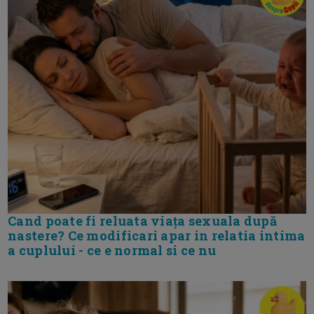
Cand poate fi reluata viața sexuala după
nastere? Ce modificari apar in relatia intima
a cuplului - ce e normal si ce nu