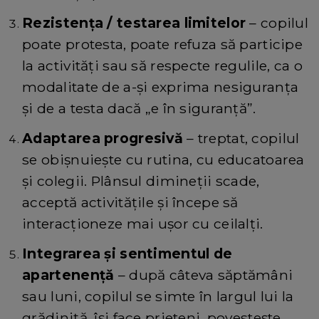
Rezistența / testarea limitelor
– copilul
poate protesta, poate refuza să participe
la activități sau să respecte regulile, ca o
modalitate de a-și exprima nesiguranța
și de a testa dacă „e în siguranță”.
Adaptarea progresivă
– treptat, copilul
se obișnuiește cu rutina, cu educatoarea
și colegii. Plânsul dimineții scade,
acceptă activitățile și începe să
interacționeze mai ușor cu ceilalți.
Integrarea și sentimentul de
apartenență
– după câteva săptămâni
sau luni, copilul se simte în largul lui la
grădiniță, își face prieteni, povestește