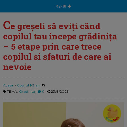
MENIU
C
e greșeli să eviți când
copilul tau incepe grădinița
– 5 etape prin care trece
copilul si sfaturi de care ai
nevoie
Acasa
>
Copilul 1-3 ani
TEMA:
Gradinita
|
0
|
23/8/2025