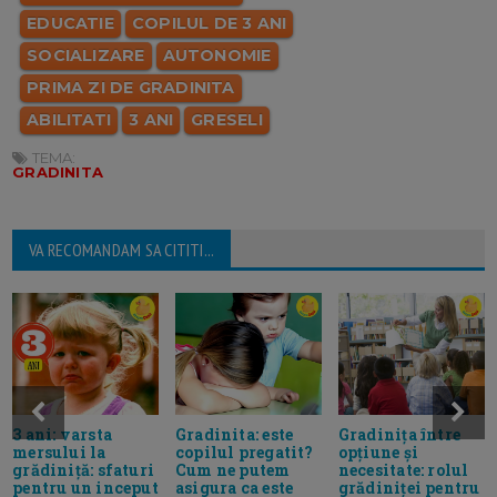
EDUCATIE
COPILUL DE 3 ANI
SOCIALIZARE
AUTONOMIE
PRIMA ZI DE GRADINITA
ABILITATI
3 ANI
GRESELI
TEMA:
GRADINITA
VA RECOMANDAM SA CITITI...
3 ani: varsta
Gradinita: este
Gradinița între
mersului la
copilul pregatit?
opţiune şi
grădiniță: sfaturi
Cum ne putem
necesitate: rolul
pentru un inceput
asigura ca este
grădiniţei pentru