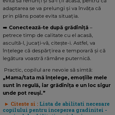
evită să renunți și să-l ții acasă, pentru că
adaptarea se va prelungi și va învăța că
prin plâns poate evita situația.
➡️
Conectează-te după grădiniță
–
petrece timp de calitate cu el acasă,
ascultă-l, jucați-vă, citește-i. Astfel, va
înțelege că despărțirea e temporară și că
legătura voastră rămâne puternică.
Practic, copilul are nevoie să simtă:
„Mama/tata mă înțelege, emoțiile mele
sunt în regulă, iar grădinița e un loc sigur
unde pot reuși.”
► Citeste si :
Lista de abilitati necesare
copilului pentru inceperea gradinitei -