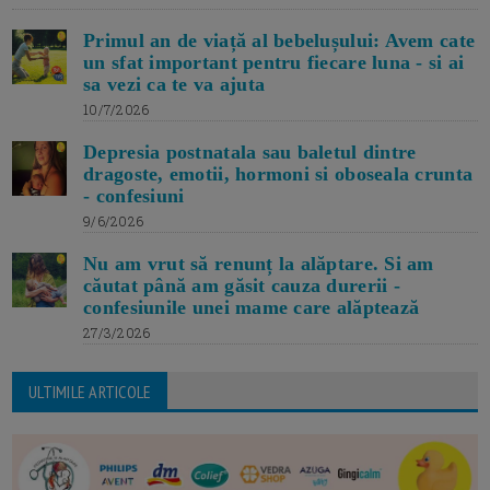
Primul an de viață al bebelușului: Avem cate
un sfat important pentru fiecare luna - si ai
sa vezi ca te va ajuta
10/7/2026
Depresia postnatala sau baletul dintre
dragoste, emotii, hormoni si oboseala crunta
- confesiuni
9/6/2026
Nu am vrut să renunț la alăptare. Si am
căutat până am găsit cauza durerii -
confesiunile unei mame care alăptează
27/3/2026
ULTIMILE ARTICOLE