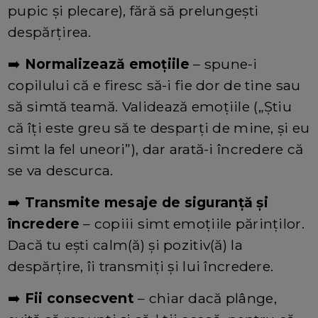
pupic și plecare), fără să prelungești
despărțirea.
➡️
Normalizează emoțiile
– spune-i
copilului că e firesc să-i fie dor de tine sau
să simtă teamă. Validează emoțiile („Știu
că îți este greu să te desparți de mine, și eu
simt la fel uneori”), dar arată-i încredere că
se va descurca.
➡️
Transmite mesaje de siguranță și
încredere
– copiii simt emoțiile părinților.
Dacă tu ești calm(ă) și pozitiv(ă) la
despărțire, îi transmiți și lui încredere.
➡️
Fii consecvent
– chiar dacă plânge,