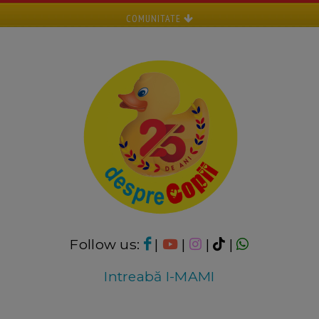
COMUNITATE
Follow us:
|
|
|
|
Intreabă I-MAMI