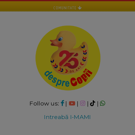
COMUNITATE
Follow us:
|
|
|
|
Intreabă I-MAMI