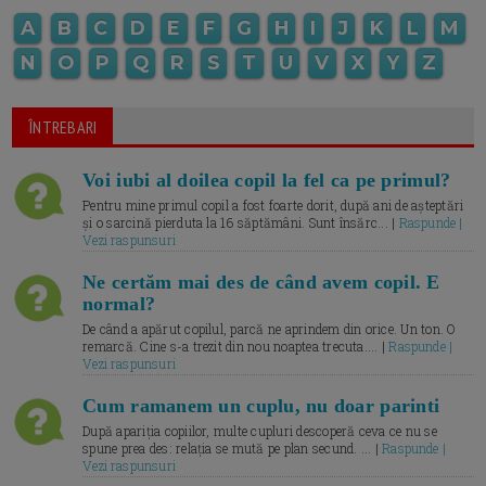
A
B
C
D
E
F
G
H
I
J
K
L
M
N
O
P
Q
R
S
T
U
V
X
Y
Z
ÎNTREBARI
Voi iubi al doilea copil la fel ca pe primul?
Pentru mine primul copil a fost foarte dorit, după ani de așteptări
și o sarcină pierduta la 16 săptămâni. Sunt însărc... |
Raspunde |
Vezi raspunsuri
Ne certăm mai des de când avem copil. E
normal?
De când a apărut copilul, parcă ne aprindem din orice. Un ton. O
remarcă. Cine s-a trezit din nou noaptea trecuta.... |
Raspunde |
Vezi raspunsuri
Cum ramanem un cuplu, nu doar parinti
După apariția copiilor, multe cupluri descoperă ceva ce nu se
spune prea des: relația se mută pe plan secund. ... |
Raspunde |
Vezi raspunsuri