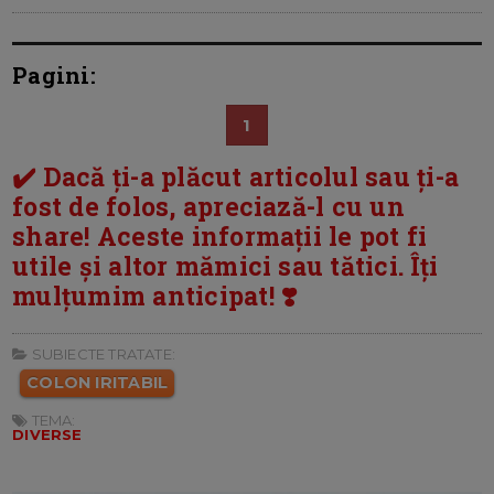
Pagini:
1
✔️ Dacă ți-a plăcut articolul sau ți-a
fost de folos, apreciază-l cu un
share! Aceste informații le pot fi
utile și altor mămici sau tătici. Îți
mulțumim anticipat! ❣️
SUBIECTE TRATATE:
COLON IRITABIL
TEMA:
DIVERSE