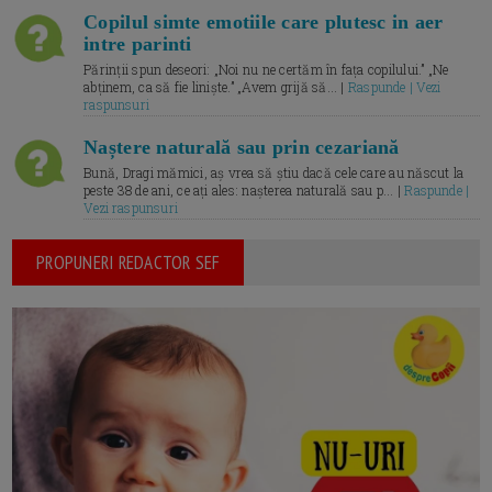
Copilul simte emotiile care plutesc in aer
intre parinti
Părinții spun deseori: „Noi nu ne certăm în fața copilului.” „Ne
abținem, ca să fie liniște.” „Avem grijă să... |
Raspunde | Vezi
raspunsuri
Naștere naturală sau prin cezariană
Bună, Dragi mămici, aș vrea să știu dacă cele care au născut la
peste 38 de ani, ce ați ales: nașterea naturală sau p... |
Raspunde |
Vezi raspunsuri
PROPUNERI REDACTOR SEF