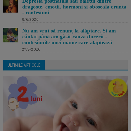
Depresia postnatala sau baletul dintre
dragoste, emotii, hormoni si oboseala crunta
- confesiuni
9/6/2026
Nu am vrut să renunț la alăptare. Si am
căutat până am găsit cauza durerii -
confesiunile unei mame care alăptează
27/3/2026
ULTIMILE ARTICOLE