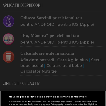
APLICATII DESPRECOPII
Odiseea Sarcinii pe telefonul tau
pentru ANDROID
|
pentru IOS (Apple)
"Eu, Mămica" pe telefonul tau
pentru ANDROID
|
pentru IOS (Apple)
Calculatoare utile in sarcina
Afla data nasterii
|
Cate Kg. in plus
|
Sexul
bebelusului
|
Culoare ochi bebe
|
Calculator Nutritie
CINE ESTI? CE CAUTI?
Doresc un copil
Adoptia
Probleme cu sarcina
Nouă ne pasă ca datele tale personale să rămână confidențiale
Noi și partenerii noștri
589
stocăm și/sau accesăm informații pe dispozitivul dvs., precum identificatorii cookie
Urmeaza sa nasc
Probleme alaptare
Bebe plange
unici pentru prelucrarea datelor cu caracter personal. Puteți accepta sau gestiona preferințele dvs. făcând clic