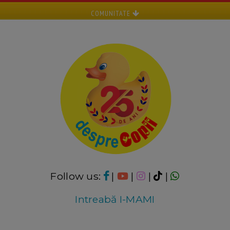
COMUNITATE
Follow us:
|
|
|
|
Intreabă I-MAMI