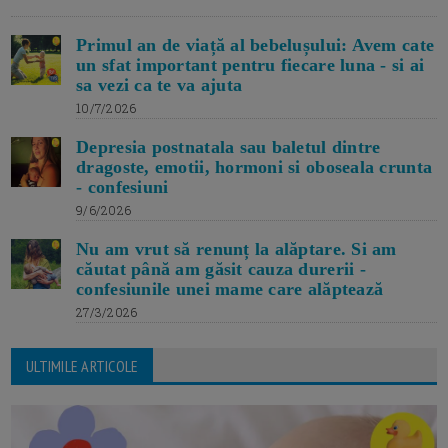
Primul an de viață al bebelușului: Avem cate
un sfat important pentru fiecare luna - si ai
sa vezi ca te va ajuta
10/7/2026
Depresia postnatala sau baletul dintre
dragoste, emotii, hormoni si oboseala crunta
- confesiuni
9/6/2026
Nu am vrut să renunț la alăptare. Si am
căutat până am găsit cauza durerii -
confesiunile unei mame care alăptează
27/3/2026
ULTIMILE ARTICOLE