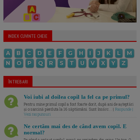
INDEX CUVINTE CHEIE
A
B
C
D
E
F
G
H
I
J
K
L
M
N
O
P
Q
R
S
T
U
V
X
Y
Z
ÎNTREBARI
Voi iubi al doilea copil la fel ca pe primul?
Pentru mine primul copil a fost foarte dorit, după ani de așteptări
și o sarcină pierduta la 16 săptămâni. Sunt însărc... |
Raspunde |
Vezi raspunsuri
Ne certăm mai des de când avem copil. E
normal?
De când a apărut copilul, parcă ne aprindem din orice. Un ton. O