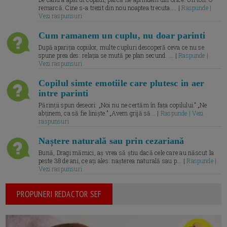
remarcă. Cine s-a trezit din nou noaptea trecuta.... |
Raspunde |
Vezi raspunsuri
Cum ramanem un cuplu, nu doar parinti
După apariția copiilor, multe cupluri descoperă ceva ce nu se
spune prea des: relația se mută pe plan secund. ... |
Raspunde |
Vezi raspunsuri
Copilul simte emotiile care plutesc in aer
intre parinti
Părinții spun deseori: „Noi nu ne certăm în fața copilului.” „Ne
abținem, ca să fie liniște.” „Avem grijă să... |
Raspunde | Vezi
raspunsuri
Naștere naturală sau prin cezariană
Bună, Dragi mămici, aș vrea să știu dacă cele care au născut la
peste 38 de ani, ce ați ales: nașterea naturală sau p... |
Raspunde |
Vezi raspunsuri
PROPUNERI REDACTOR SEF