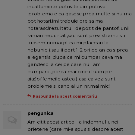
incaltaminte potrivite,dimpotriva
,problema e ca gasesc prea multe si nu ma
pot hotari,imi trebuie ore sa ma
hotarasc!rezultatul :depozit de pantofi,unii
raman nepurtati,sau sunt prea stramti si i
luasem numai pt.ca mi placeau la
nebunie:),sau ii port 1-2 ori pe an ca s prea
eleganti!si dupa ce mi cumpar ceva ma
gandesc la cei pe care nu i am
cumparat,parca mai bine i luam pe
aia:)of!femeile astea:) asa ca vezi sunt
probleme si cand ai un nr.mai mic!
Raspunde la acest comentariu
pengunica
Am citit acest articol la indemnul unei
prietene [care mi-a spus si despre acest