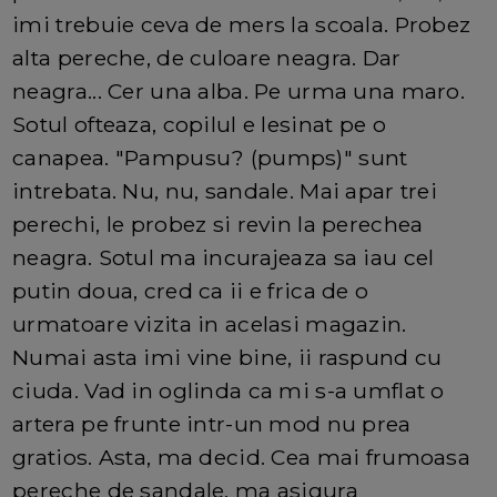
imi trebuie ceva de mers la scoala. Probez
alta pereche, de culoare neagra. Dar
neagra... Cer una alba. Pe urma una maro.
Sotul ofteaza, copilul e lesinat pe o
canapea. "Pampusu? (pumps)" sunt
intrebata. Nu, nu, sandale. Mai apar trei
perechi, le probez si revin la perechea
neagra. Sotul ma incurajeaza sa iau cel
putin doua, cred ca ii e frica de o
urmatoare vizita in acelasi magazin.
Numai asta imi vine bine, ii raspund cu
ciuda. Vad in oglinda ca mi s-a umflat o
artera pe frunte intr-un mod nu prea
gratios. Asta, ma decid. Cea mai frumoasa
pereche de sandale, ma asigura