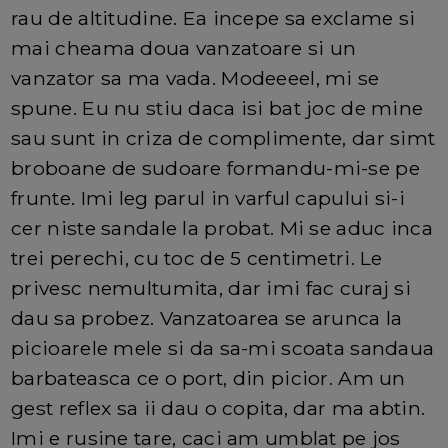
rau de altitudine. Ea incepe sa exclame si
mai cheama doua vanzatoare si un
vanzator sa ma vada. Modeeeel, mi se
spune. Eu nu stiu daca isi bat joc de mine
sau sunt in criza de complimente, dar simt
broboane de sudoare formandu-mi-se pe
frunte. Imi leg parul in varful capului si-i
cer niste sandale la probat. Mi se aduc inca
trei perechi, cu toc de 5 centimetri. Le
privesc nemultumita, dar imi fac curaj si
dau sa probez. Vanzatoarea se arunca la
picioarele mele si da sa-mi scoata sandaua
barbateasca ce o port, din picior. Am un
gest reflex sa ii dau o copita, dar ma abtin.
Imi e rusine tare, caci am umblat pe jos