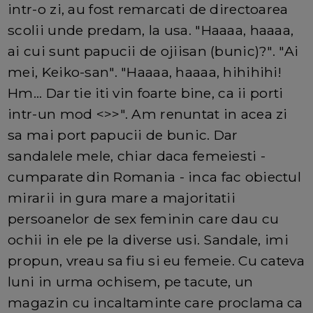
intr-o zi, au fost remarcati de directoarea
scolii unde predam, la usa. "Haaaa, haaaa,
ai cui sunt papucii de ojiisan (bunic)?". "Ai
mei, Keiko-san". "Haaaa, haaaa, hihihihi!
Hm... Dar tie iti vin foarte bine, ca ii porti
intr-un mod <
>>". Am renuntat in acea zi
sa mai port papucii de bunic. Dar
sandalele mele, chiar daca femeiesti -
cumparate din Romania - inca fac obiectul
mirarii in gura mare a majoritatii
persoanelor de sex feminin care dau cu
ochii in ele pe la diverse usi. Sandale, imi
propun, vreau sa fiu si eu femeie. Cu cateva
luni in urma ochisem, pe tacute, un
magazin cu incaltaminte care proclama ca