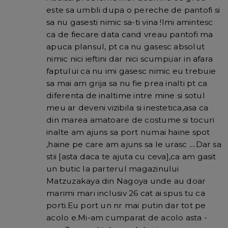
este sa umbli dupa o pereche de pantofi si
sa nu gasesti nimic sa-ti vina !Imi amintesc
ca de fiecare data cand vreau pantofi ma
apuca plansul, pt ca nu gasesc absolut
nimic nici ieftini dar nici scumpi,iar in afara
faptului ca nu imi gasesc nimic eu trebuie
sa mai am grija sa nu fie prea inalti pt ca
diferenta de inaltime intre mine si sotul
meu ar deveni vizibila si inestetica,asa ca
din marea amatoare de costume si tocuri
inalte am ajuns sa port numai haine spot
,haine pe care am ajuns sa le urasc ....Dar sa
stii [asta daca te ajuta cu ceva],ca am gasit
un butic la parterul magazinului
Matzuzakaya din Nagoya unde au doar
marimi mari inclusiv 26 cat ai spus tu ca
porti.Eu port un nr mai putin dar tot pe
acolo e.Mi-am cumparat de acolo asta -