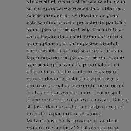
site de altfel] si am fost fericita sa aflu ca nu
sunt singura care are aceasta problema.....
Aceiasi problema !...Of doamne ce greu
este sa umbli dupa o pereche de pantofi si
sa nu gasesti nimic sa-ti vina !Imi amintesc
ca de fiecare data cand vreau pantofi ma
apuca plansul, pt ca nu gasesc absolut
nimic nici ieftini dar nici scumpi,iar in afara
faptului ca nu imi gasesc nimic eu trebuie
sa mai am grija sa nu fie prea inalti pt ca
diferenta de inaltime intre mine si sotul
meu ar deveni vizibila si inestetica,asa ca
din marea amatoare de costume si tocuri
inalte am ajuns sa port numai haine spot
,haine pe care am ajuns sa le urasc ....Dar sa
stii [asta daca te ajuta cu ceva],ca am gasit
un butic la parterul magazinului
Matzuzakaya din Nagoya unde au doar
marimi mari inclusiv 26 cat ai spus tu ca