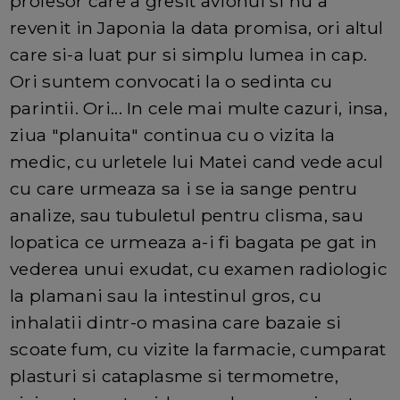
profesor care a gresit avionul si nu a
revenit in Japonia la data promisa, ori altul
care si-a luat pur si simplu lumea in cap.
Ori suntem convocati la o sedinta cu
parintii. Ori... In cele mai multe cazuri, insa,
ziua "planuita" continua cu o vizita la
medic, cu urletele lui Matei cand vede acul
cu care urmeaza sa i se ia sange pentru
analize, sau tubuletul pentru clisma, sau
lopatica ce urmeaza a-i fi bagata pe gat in
vederea unui exudat, cu examen radiologic
la plamani sau la intestinul gros, cu
inhalatii dintr-o masina care bazaie si
scoate fum, cu vizite la farmacie, cumparat
plasturi si cataplasme si termometre,