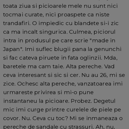
toata ziua si picioarele mele nu sunt nici
tocmai curate, nici proaspete ca niste
trandafiri. O impiedic cu blandete si-i zic
ca ma incalt singurica. Culmea, piciorul
intra in produsul pe care scrie "made in
Japan". Imi suflec blugii pana la genunchi
si fac cateva piruete in fata oglinzii. Mda,
baretele ma cam taie. Alta pereche. Vad
ceva interesant si sic si cer. Nu au 26, mi se
zice. Ochesc alta pereche, vanzatoarea imi
urmareste privirea si mi-o pune
instantaneu la picioare. Probez. Degetul
mic imi curge printre curelele de piele pe
covor. Nu. Ceva cu toc? Mi se inmaneaza o
pereche de sandale cu strassuri. Ah, nu,