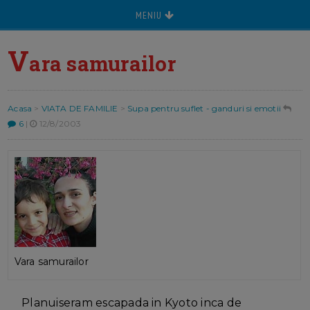
MENIU
V
ara samurailor
Acasa
>
VIATA DE FAMILIE
>
Supa pentru suflet - ganduri si emotii
6
|
12/8/2003
Vara samurailor
Planuiseram escapada in Kyoto inca de