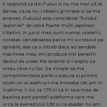
Ii raspund ca din Fukui si nu ma mai uit la
dansa, ca sa nu-i observ grimasa si sa ma
enervez. Fukuiul este considerat "fundul
Japoniei" de catre foarte multi japonezi
citadini. In jurul meu sunt numai uratenii,
constat. Vanzatoarea parca mi-a crescut pe
spinare, asa ca o intreb daca au sandale
marimea mea. Imi produce trei perechi
destul de urate. Ma stramb si-i explic ca
vreau ceva cu toc. Ea incepe sa ma
complimenteze pentru statura si printre
oooh-uri si aaah-uri ma intreaba cat am in
inaltime. Ii zic ca 1,75 si ca in tara mea de
bastina port pantofi platforma care ma
urca la everesticul 1,90 si ca asadar nu am