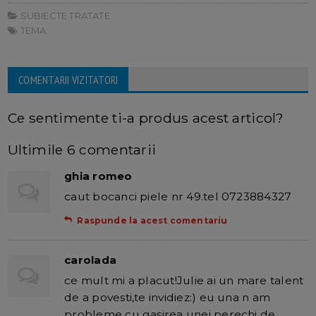
SUBIECTE TRATATE:
TEMA:
COMENTARII VIZITATORI
Ce sentimente ti-a produs acest articol?
Ultimile 6 comentarii
ghia romeo
caut bocanci piele nr 49.tel 0723884327
Raspunde la acest comentariu
carolada
ce mult mi a placut!Julie ai un mare talent
de a povesti,te invidiez:) eu una n am
probleme cu gasirea unei perechi de