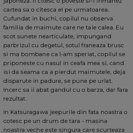
japoneza. Ii citesc o poveste si-i inmanez
cartea sa o citesca el pe urmatoarea.
Cufundat in buchi, copilul nu observa
familia de maimute care ne taie calea. Eu
scot sunete nearticulate, impungand
parbrizul cu degetul, sotul franeaza brusc
si ma bombane ca l-am speriat, copilul se
priponeste cu nasul in ceafa mea si, cand
isi da seama ca a pierdut maimutele, deja
disparute in padure, se pune pe urlat.
Incerc sa ii abat gandul cu o barza, dar fara
rezultat.
In Katsuragawa jeepurile din fata noastra o
cotesc pe un drum de tara - masina
noastra veche este singura care scurteaza