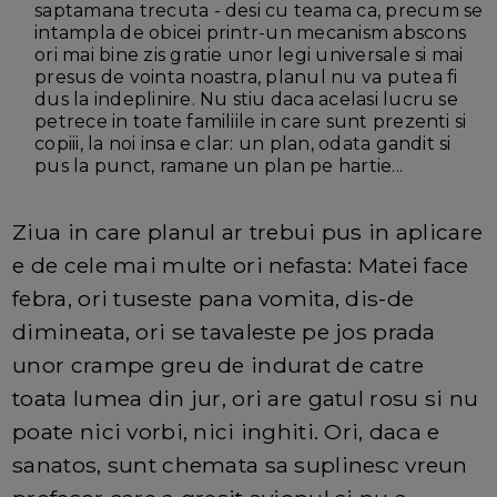
saptamana trecuta - desi cu teama ca, precum se
intampla de obicei printr-un mecanism abscons
ori mai bine zis gratie unor legi universale si mai
presus de vointa noastra, planul nu va putea fi
dus la indeplinire. Nu stiu daca acelasi lucru se
petrece in toate familiile in care sunt prezenti si
copiii, la noi insa e clar: un plan, odata gandit si
pus la punct, ramane un plan pe hartie...
Ziua in care planul ar trebui pus in aplicare
e de cele mai multe ori nefasta: Matei face
febra, ori tuseste pana vomita, dis-de
dimineata, ori se tavaleste pe jos prada
unor crampe greu de indurat de catre
toata lumea din jur, ori are gatul rosu si nu
poate nici vorbi, nici inghiti. Ori, daca e
sanatos, sunt chemata sa suplinesc vreun