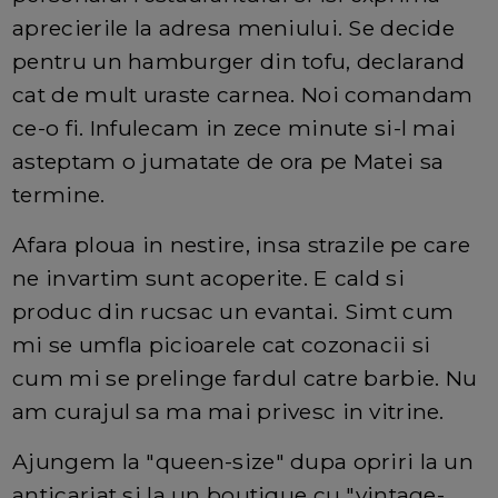
aprecierile la adresa meniului. Se decide
pentru un hamburger din tofu, declarand
cat de mult uraste carnea. Noi comandam
ce-o fi. Infulecam in zece minute si-l mai
asteptam o jumatate de ora pe Matei sa
termine.
Afara ploua in nestire, insa strazile pe care
ne invartim sunt acoperite. E cald si
produc din rucsac un evantai. Simt cum
mi se umfla picioarele cat cozonacii si
cum mi se prelinge fardul catre barbie. Nu
am curajul sa ma mai privesc in vitrine.
Ajungem la "queen-size" dupa opriri la un
anticariat si la un boutique cu "vintage-