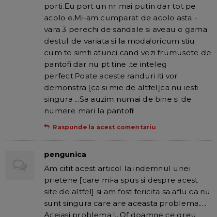
porti.Eu port un nr mai putin dar tot pe
acolo e.Mi-am cumparat de acolo asta -
vara 3 perechi de sandale si aveau o gama
destul de variata si la moda!oricum stiu
cum te simti atunci cand vezi frumusete de
pantofi dar nu pt tine ,te inteleg
perfect.Poate aceste randuri iti vor
demonstra [ca si mie de altfel]ca nu iesti
singura ...Sa auzim numai de bine si de
numere mari la pantofi!
Raspunde la acest comentariu
pengunica
Am citit acest articol la indemnul unei
prietene [care mi-a spus si despre acest
site de altfel] si am fost fericita sa aflu ca nu
sunt singura care are aceasta problema.....
Aceiasi problema !...Of doamne ce greu