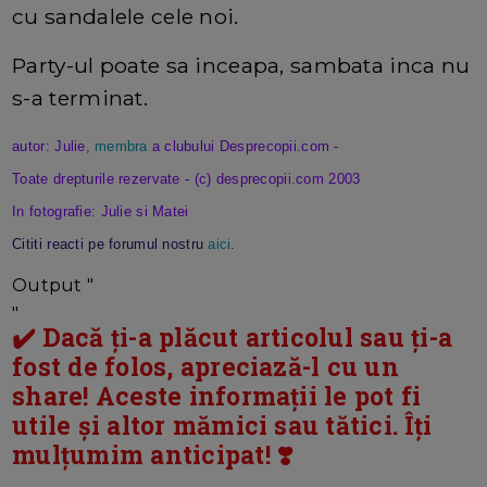
cu sandalele cele noi.
Party-ul poate sa inceapa, sambata inca nu
s-a terminat.
autor: Julie,
membra
a clubului Desprecopii.com -
Toate drepturile rezervate - (c) desprecopii.com 2003
In fotografie: Julie si Matei
Cititi reacti pe forumul nostru
aici
.
Output "
"
✔️ Dacă ți-a plăcut articolul sau ți-a
fost de folos, apreciază-l cu un
share! Aceste informații le pot fi
utile și altor mămici sau tătici. Îți
mulțumim anticipat! ❣️