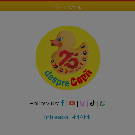
COMUNITATE
Follow us:
|
|
|
|
Intreabă I-MAMI