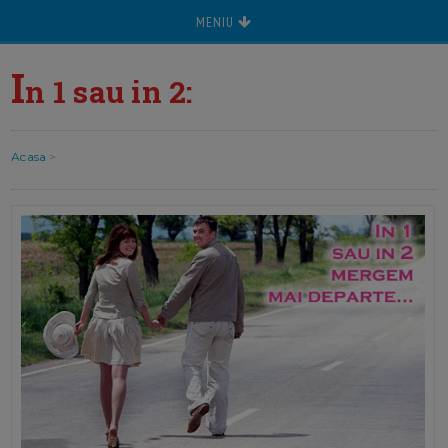
MENIU
I
n 1 sau in 2:
Acasa
>