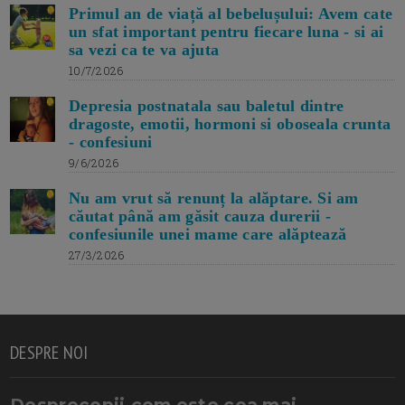
Primul an de viață al bebelușului: Avem cate
un sfat important pentru fiecare luna - si ai
sa vezi ca te va ajuta
10/7/2026
Depresia postnatala sau baletul dintre
dragoste, emotii, hormoni si oboseala crunta
- confesiuni
9/6/2026
Nu am vrut să renunț la alăptare. Si am
căutat până am găsit cauza durerii -
confesiunile unei mame care alăptează
27/3/2026
DESPRE NOI
Desprecopii.com este cea mai