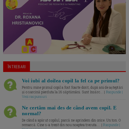
ÎNTREBARI
Voi iubi al doilea copil la fel ca pe primul?
Pentru mine primul copil a fost foarte dorit, după ani de așteptări
și o sarcină pierduta la 16 săptămâni. Sunt însărc... |
Raspunde |
Vezi raspunsuri
Ne certăm mai des de când avem copil. E
normal?
De când a apărut copilul, parcă ne aprindem din orice. Un ton. O
remarcă. Cine s-a trezit din nou noaptea trecuta.... |
Raspunde |