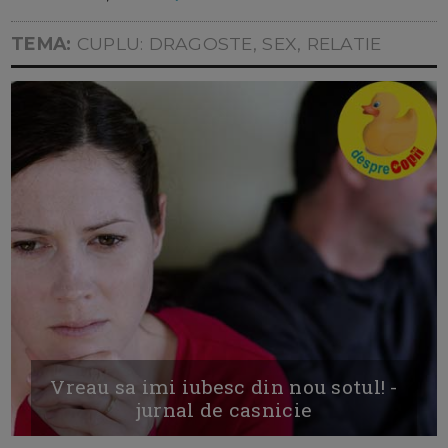
TEMA:
CUPLU: DRAGOSTE, SEX, RELATIE
Vreau sa imi iubesc din nou sotul! -
jurnal de casnicie