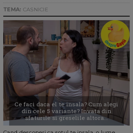
TEMA:
CASNICIE
Ce faci daca el te insala? Cum alegi
din cele 5 variante? Invata din
sfaturile si greselile altora...
Cand descoperi ca sotul te insala, o lume