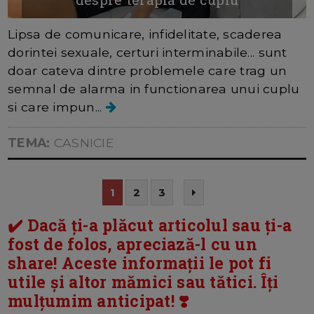
Lipsa de comunicare, infidelitate, scaderea
dorintei sexuale, certuri interminabile... sunt
doar cateva dintre problemele care trag un
semnal de alarma in functionarea unui cuplu
si care impun...
TEMA:
CASNICIE
1
2
3
✔️ Dacă ți-a plăcut articolul sau ți-a
fost de folos, apreciază-l cu un
share! Aceste informații le pot fi
utile și altor mămici sau tătici. Îți
mulțumim anticipat! ❣️