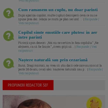
Vezi raspunsuri
Cum ramanem un cuplu, nu doar parinti
După apariția copiilor, multe cupluri descoperă ceva ce nu se
spune prea des: relația se mută pe plan secund. ... |
Raspunde |
Vezi raspunsuri
Copilul simte emotiile care plutesc in aer
intre parinti
Părinții spun deseori: „Noi nu ne certăm în fața copilului.” „Ne
abținem, ca să fie liniște.” „Avem grijă să... |
Raspunde | Vezi
raspunsuri
Naștere naturală sau prin cezariană
Bună, Dragi mămici, aș vrea să știu dacă cele care au născut la
peste 38 de ani, ce ați ales: nașterea naturală sau p... |
Raspunde |
Vezi raspunsuri
PROPUNERI REDACTOR SEF