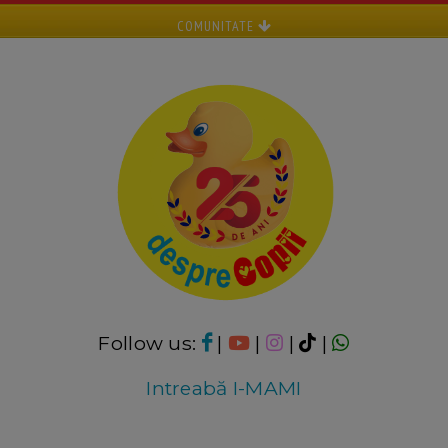
COMUNITATE
Follow us:
|
|
|
|
Intreabă I-MAMI