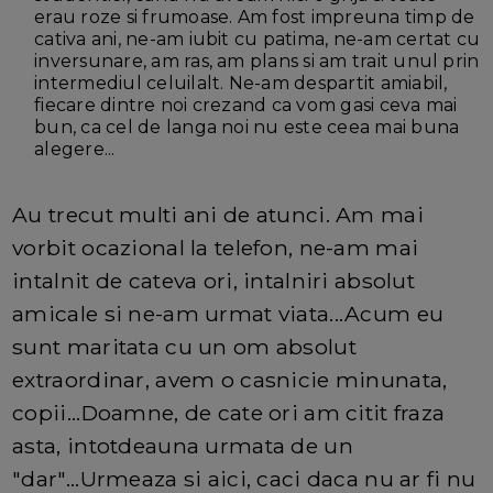
erau roze si frumoase. Am fost impreuna timp de
cativa ani, ne-am iubit cu patima, ne-am certat cu
inversunare, am ras, am plans si am trait unul prin
intermediul celuilalt. Ne-am despartit amiabil,
fiecare dintre noi crezand ca vom gasi ceva mai
bun, ca cel de langa noi nu este ceea mai buna
alegere...
Au trecut multi ani de atunci. Am mai
vorbit ocazional la telefon, ne-am mai
intalnit de cateva ori, intalniri absolut
amicale si ne-am urmat viata...Acum eu
sunt maritata cu un om absolut
extraordinar, avem o casnicie minunata,
copii...Doamne, de cate ori am citit fraza
asta, intotdeauna urmata de un
"dar"...Urmeaza si aici, caci daca nu ar fi nu