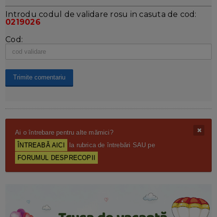
Introdu codul de validare rosu in casuta de cod:
0219026
Cod:
Ai o întrebare pentru alte mămici?
ÎNTREABĂ AICI
la rubrica de întrebări SAU pe
FORUMUL DESPRECOPII