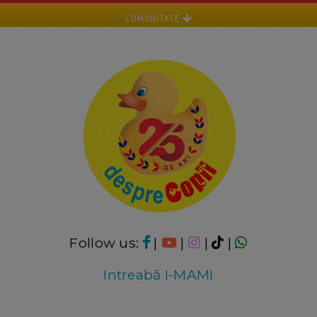
COMUNITATE
Follow us:
|
|
|
|
Intreabă I-MAMI