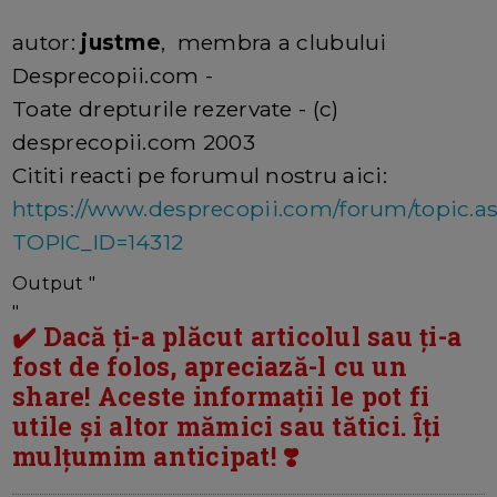
autor:
justme
, membra a clubului
Desprecopii.com -
Toate drepturile rezervate - (c)
desprecopii.com 2003
Cititi reacti pe forumul nostru aici:
https://www.desprecopii.com/forum/topic.a
TOPIC_ID=14312
Output "
"
✔️ Dacă ți-a plăcut articolul sau ți-a
fost de folos, apreciază-l cu un
share! Aceste informații le pot fi
utile și altor mămici sau tătici. Îți
mulțumim anticipat! ❣️