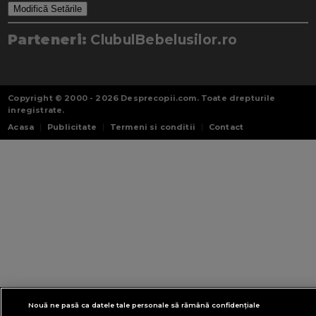
Modifică Setările
Parteneri:
ClubulBebelusilor.ro
Copyright © 2000 - 2026
Desprecopii.com
. Toate drepturile
inregistrate.
Acasa
Publicitate
Termeni si conditii
Contact
Nouă ne pasă ca datele tale personale să rămână confidențiale