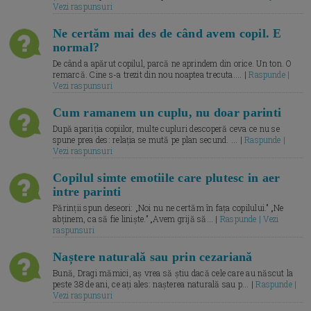
Vezi raspunsuri
Ne certăm mai des de când avem copil. E
normal?
De când a apărut copilul, parcă ne aprindem din orice. Un ton. O
remarcă. Cine s-a trezit din nou noaptea trecuta.... |
Raspunde |
Vezi raspunsuri
Cum ramanem un cuplu, nu doar parinti
După apariția copiilor, multe cupluri descoperă ceva ce nu se
spune prea des: relația se mută pe plan secund. ... |
Raspunde |
Vezi raspunsuri
Copilul simte emotiile care plutesc in aer
intre parinti
Părinții spun deseori: „Noi nu ne certăm în fața copilului.” „Ne
abținem, ca să fie liniște.” „Avem grijă să... |
Raspunde | Vezi
raspunsuri
Naștere naturală sau prin cezariană
Bună, Dragi mămici, aș vrea să știu dacă cele care au născut la
peste 38 de ani, ce ați ales: nașterea naturală sau p... |
Raspunde |
Vezi raspunsuri