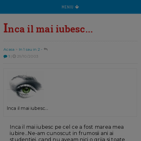
MENIU
I
nca il mai iubesc...
Acasa
>
In 1 sau in 2 -
1
|
29/10/2003
Inca il mai iubesc...
Inca il mai iubesc pe cel ce a fost marea mea
iubire...Ne-am cunoscut in frumosii ani ai
studentiei, cand nu aveam nici o grija si toate