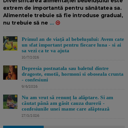
Diversificarea alimentației bebelușului este
extrem de importantă pentru sănătatea sa.
Alimentele trebuie să fie introduse gradual,
nu trebuie să ne
...
Primul an de viață al bebelușului: Avem cate
un sfat important pentru fiecare luna - si ai
sa vezi ca te va ajuta
10/7/2026
Depresia postnatala sau baletul dintre
dragoste, emotii, hormoni si oboseala crunta
- confesiuni
9/6/2026
Nu am vrut să renunț la alăptare. Si am
căutat până am găsit cauza durerii -
confesiunile unei mame care alăptează
27/3/2026