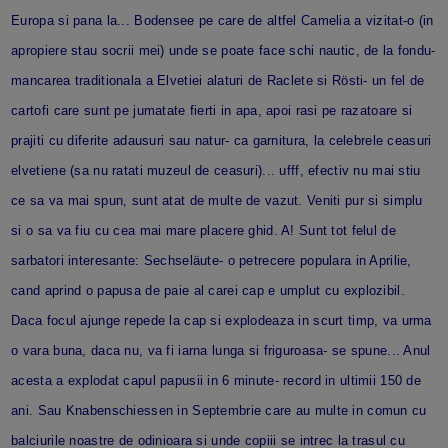
Europa si pana la... Bodensee pe care de altfel Camelia a vizitat-o (in
apropiere stau socrii mei) unde se poate face schi nautic, de la fondu-
mancarea traditionala a Elvetiei alaturi de Raclete si Rösti- un fel de
cartofi care sunt pe jumatate fierti in apa, apoi rasi pe razatoare si
prajiti cu diferite adausuri sau natur- ca garnitura, la celebrele ceasuri
elvetiene (sa nu ratati muzeul de ceasuri)... ufff, efectiv nu mai stiu
ce sa va mai spun, sunt atat de multe de vazut. Veniti pur si simplu
si o sa va fiu cu cea mai mare placere ghid. A! Sunt tot felul de
sarbatori interesante: Sechseläute- o petrecere populara in Aprilie,
cand aprind o papusa de paie al carei cap e umplut cu explozibil.
Daca focul ajunge repede la cap si explodeaza in scurt timp, va urma
o vara buna, daca nu, va fi iarna lunga si friguroasa- se spune... Anul
acesta a explodat capul papusii in 6 minute- record in ultimii 150 de
ani. Sau Knabenschiessen in Septembrie care au multe in comun cu
balciurile noastre de odinioara si unde copiii se intrec la trasul cu