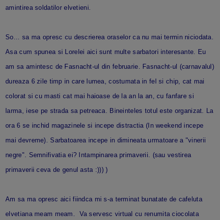
amintirea soldatilor elvetieni.
So... sa ma opresc cu descrierea oraselor ca nu mai termin niciodata.
Asa cum spunea si Lorelei aici sunt multe sarbatori interesante. Eu
am sa amintesc de Fasnacht-ul din februarie. Fasnacht-ul (carnavalul)
dureaza 6 zile timp in care lumea, costumata in fel si chip, cat mai
colorat si cu masti cat mai haioase de la an la an, cu fanfare si
larma, iese pe strada sa petreaca. Bineinteles totul este organizat. La
ora 6 se inchid magazinele si incepe distractia (In weekend incepe
mai devreme). Sarbatoarea incepe in dimineata urmatoare a "vinerii
negre". Semnifivatia ei? Intampinarea primaverii. (sau vestirea
primaverii ceva de genul asta :))) )
Am sa ma opresc aici fiindca mi s-a terminat bunatate de cafeluta
elvetiana meam meam. Va servesc virtual cu renumita ciocolata