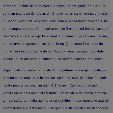
peste tot. Inainte de a ne aseza la masa, ne-am gandit ca n-ar fi rau
sa luam intai bani de la bancomat- bineinteles ca nimeni nu primeste
in Bosco Gurin carti de credit. Vazusem o banca langa biserica si ne-
am indreptat spre ea. Am facut ocolul de 3 ori in jurul bancii, pana am
realizat ca nu are de fapt bancomat. Problema nu era tocmai usoara,
nu mai aveam aproape deloc cash la noi (ce neatenti!) si aerul de
munte ne-a facut o foame de lup. Asa ca ne-am ascuns in spatele
bisericii si ne-am stors buzunarele, sa vedem exact ce mai avem.
Dupa indelungi cautari prin cele 3 compartimente ale gentii mele, prin
buzunarele sotului, plus in masina- unde mai sunt de obicei monede
lasate pentru parcare, am adunat 17 franci. Cam putin, avand in
vedere ca un cola acolo era 5 franci. Inainte de a ne aseza la masa,
am consultat cu multa atentie si cu inghitituri in sec meniurile atat de
promitatoare ale restaurantului si spre bucuria noastra am descoperit