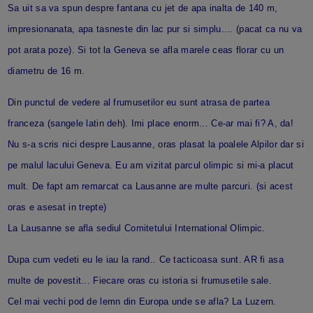
Sa uit sa va spun despre fantana cu jet de apa inalta de 140 m,
impresionanata, apa tasneste din lac pur si simplu.... (pacat ca nu va
pot arata poze). Si tot la Geneva se afla marele ceas florar cu un
diametru de 16 m.
Din punctul de vedere al frumusetilor eu sunt atrasa de partea
franceza (sangele latin deh). Imi place enorm... Ce-ar mai fi? A, da!
Nu s-a scris nici despre Lausanne, oras plasat la poalele Alpilor dar si
pe malul lacului Geneva. Eu am vizitat parcul olimpic si mi-a placut
mult. De fapt am remarcat ca Lausanne are multe parcuri. (si acest
oras e asesat in trepte)
La Lausanne se afla sediul Comitetului International Olimpic.
Dupa cum vedeti eu le iau la rand.. Ce tacticoasa sunt. AR fi asa
multe de povestit... Fiecare oras cu istoria si frumusetile sale.
Cel mai vechi pod de lemn din Europa unde se afla? La Luzern.