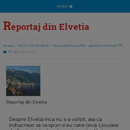
MENIU
R
eportaj din Elvetia
Acasa
>
VIATA DE FAMILIE
>
Supa pentru suflet - ganduri si emotii
77
|
21/11/2003
Reportaj din Elvetia
Despre Elvetia inca nu s-a vorbit, asa ca
indraznesc sa va spun si eu cate ceva. Locuiesc