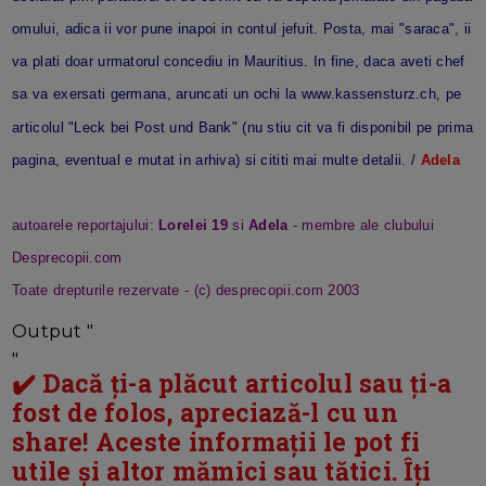
omului, adica ii vor pune inapoi in contul jefuit. Posta, mai "saraca", ii
va plati doar urmatorul concediu in Mauritius. In fine, daca aveti chef
sa va exersati germana, aruncati un ochi la
www.kassensturz.ch,
pe
articolul "Leck bei Post und Bank" (nu stiu cit va fi disponibil pe prima
pagina, eventual e mutat in arhiva) si cititi mai multe detalii. /
Adela
autoarele reportajului:
Lorelei 19
si
Adela
- membre ale clubului
Desprecopii.com
Toate drepturile rezervate - (c) desprecopii.com 2003
Output "
"
✔️ Dacă ți-a plăcut articolul sau ți-a
fost de folos, apreciază-l cu un
share! Aceste informații le pot fi
utile și altor mămici sau tătici. Îți