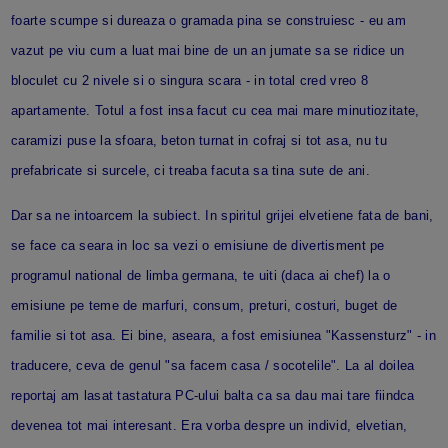
foarte scumpe si dureaza o gramada pina se construiesc - eu am
vazut pe viu cum a luat mai bine de un an jumate sa se ridice un
bloculet cu 2 nivele si o singura scara - in total cred vreo 8
apartamente. Totul a fost insa facut cu cea mai mare minutiozitate,
caramizi puse la sfoara, beton turnat in cofraj si tot asa, nu tu
prefabricate si surcele, ci treaba facuta sa tina sute de ani.
Dar sa ne intoarcem la subiect. In spiritul grijei elvetiene fata de bani,
se face ca seara in loc sa vezi o emisiune de divertisment pe
programul national de limba germana, te uiti (daca ai chef) la o
emisiune pe teme de marfuri, consum, preturi, costuri, buget de
familie si tot asa. Ei bine, aseara, a fost emisiunea "Kassensturz" - in
traducere, ceva de genul "sa facem casa / socotelile". La al doilea
reportaj am lasat tastatura PC-ului balta ca sa dau mai tare fiindca
devenea tot mai interesant. Era vorba despre un individ, elvetian,