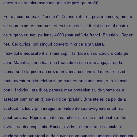
chestia ca sa plateasca mai putin impozit pe profit).
Ei, si acum urmeaza "bomba". Cu riscul de a fi privita chiorâs, am sa
va spun exact ce am auzit si eu in reportaj - cit cistiga omul nostru
ca si gunoier: net, pe luna, 4'000 (patrumii) de franci. Elvetieni. Repet:
net. Cei curiosi pot singuri converti in orice alta valuta.
Individul e necasatorit si n-are copii. Isi face un concediu o data pe
an in Mauritius. Si a luat-o in freza deoarece niste angajati de la
banca si de la posta au crezut in vocea unui individ care a regizat
toata aventura prin telefon si se pare ca nu numai asa, si a incasat
potul. Individul era dupa parerea mea profesionist, de vreme ce a
asteptat cam un an (!) sa-si ridice "prada". Bineinteles ca politia a
scotocit inclusiv prin inregistrari video de supraveghere si tot n-a
gasit ce voia. Reprezentantii institutiilor mai sus mentionate au fost
invitati sa dea explicatii. Banca, evident cu musca pe caciula, a
declarat prin purtatorul ei de cuvint ca va suporta jumatate din paguba