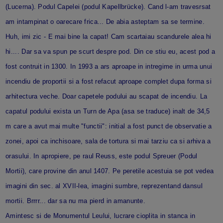
(Lucerna). Podul Capelei (podul Kapellbrücke). Cand l-am travesrsat
am intampinat o oarecare frica... De abia asteptam sa se termine.
Huh, imi zic - E mai bine la capat! Cam scartaiau scandurele alea hi
hi.... Dar sa va spun pe scurt despre pod. Din ce stiu eu, acest pod a
fost contruit in 1300. In 1993 a ars aproape in intregime in urma unui
incendiu de proportii si a fost refacut aproape complet dupa forma si
arhitectura veche. Doar capetele podului au scapat de incendiu. La
capatul podului exista un Turn de Apa (asa se traduce) inalt de 34,5
m care a avut mai multe "functii": initial a fost punct de observatie a
zonei, apoi ca inchisoare, sala de tortura si mai tarziu ca si arhiva a
orasului. In apropiere, pe raul Reuss, este podul Spreuer (Podul
Mortii), care provine din anul 1407. Pe peretile acestuia se pot vedea
imagini din sec. al XVII-lea, imagini sumbre, reprezentand dansul
mortii. Brrrr... dar sa nu ma pierd in amanunte.
Amintesc si de Monumentul Leului, lucrare cioplita in stanca in