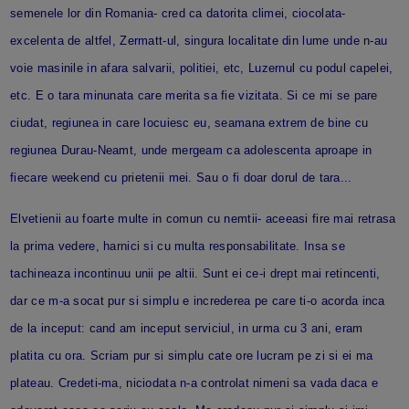
semenele lor din Romania- cred ca datorita climei, ciocolata-
excelenta de altfel, Zermatt-ul, singura localitate din lume unde n-au
voie masinile in afara salvarii, politiei, etc, Luzernul cu podul capelei,
etc. E o tara minunata care merita sa fie vizitata. Si ce mi se pare
ciudat, regiunea in care locuiesc eu, seamana extrem de bine cu
regiunea Durau-Neamt, unde mergeam ca adolescenta aproape in
fiecare weekend cu prietenii mei. Sau o fi doar dorul de tara...
Elvetienii au foarte multe in comun cu nemtii- aceeasi fire mai retrasa
la prima vedere, harnici si cu multa responsabilitate. Insa se
tachineaza incontinuu unii pe altii. Sunt ei ce-i drept mai retincenti,
dar ce m-a socat pur si simplu e increderea pe care ti-o acorda inca
de la inceput: cand am inceput serviciul, in urma cu 3 ani, eram
platita cu ora. Scriam pur si simplu cate ore lucram pe zi si ei ma
plateau. Credeti-ma, niciodata n-a controlat nimeni sa vada daca e