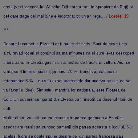
arcul (vezi legenda lui Wilhelm Tell care a trait in apropiere de Rigi) si
cel care trage cel mai bine e incoronat pt un an rege... /
Lorelei 19
***
Despre frumusetile Elvetiei ar fi multe de scris. Sunt de ceva timp
aici, revad locuri si continui sa ma minunez ca si cum le-as descoperi
intaia oara. In Elvetia gasim un amestec de traditii si culturi. Aici se
vorbesc 4 limbi oficiale. (germana 70 %, franceza, italiana si
retoromana 5 %... nu stiu exact procentele dar undeva pe aici ca sa
va faceti o idee). Simbolul, mandria lor nationala, este Floarea de
Colt. Un suvenir cumparat din Elvetia va fi insotit cu desenul florii de
colt.
Multe dintre voi stiti ca eu locuiesc in partea germana a Elvetiei
asadar am reusit sa cunosc oamenii din partea aceasta a locului. Nu
acelasi lucru se poate spune despre cei din partea franceza sau