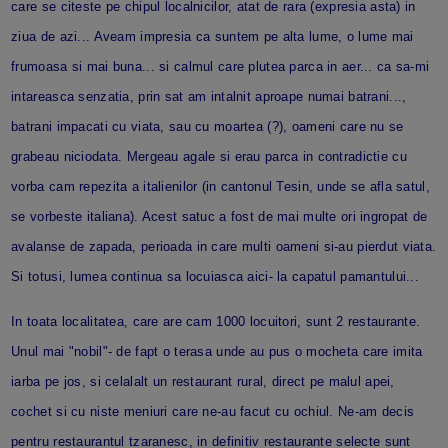
care se citeste pe chipul localnicilor, atat de rara (expresia asta) in
ziua de azi... Aveam impresia ca suntem pe alta lume, o lume mai
frumoasa si mai buna... si calmul care plutea parca in aer... ca sa-mi
intareasca senzatia, prin sat am intalnit aproape numai batrani...,
batrani impacati cu viata, sau cu moartea (?), oameni care nu se
grabeau niciodata. Mergeau agale si erau parca in contradictie cu
vorba cam repezita a italienilor (in cantonul Tesin, unde se afla satul,
se vorbeste italiana). Acest satuc a fost de mai multe ori ingropat de
avalanse de zapada, perioada in care multi oameni si-au pierdut viata.
Si totusi, lumea continua sa locuiasca aici- la capatul pamantului...
In toata localitatea, care are cam 1000 locuitori, sunt 2 restaurante.
Unul mai "nobil"- de fapt o terasa unde au pus o mocheta care imita
iarba pe jos, si celalalt un restaurant rural, direct pe malul apei,
cochet si cu niste meniuri care ne-au facut cu ochiul. Ne-am decis
pentru restaurantul tzaranesc, in definitiv restaurante selecte sunt