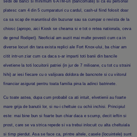
sedii de banci si minimum 6 ATM-uri (bancomate) si ca eu personal
platesc cam 4 din 5 cumparaturi cu cardul, cash-ul fiind folosit doar
ca sa scap de maruntisul din buzunar sau sa cumpar o revista de la
chiosc (apropo, aici Kiosk se cheama si e tot o retea nationala, ceva
de genul Rodipet). Neoficial am auzit mai multe povesti cum ca in
diverse locuri din tara exista replici ale Fort Knox-ului, ba chiar am
citit intr-un ziar cum ca daca s-ar imparti toti banii din bancile
elvetiene la toti locuitorii patriei (in jur de 7 milioane, cu tot cu straini
hihi) ar iesi fiecare cu o valijoara doldora de bancnote si cu viitorul
financiar asigurat pentru toata familia pina la adinci batrinete.
Cu toate astea, dupa cum probabil ca ati intuit, elvetienii au foarte
mare grija de banutii lor, si nu-i cheltuie cu ochii inchisi. Principiul
este: mai bine bun si foarte bun chiar daca e scump, decit ieftin si
prost, care se va strica repede si va trebui inlocuit cu alta cheltuiala
si timp pierdut. Asa se face ca, printre altele, casele (locuintele) sunt