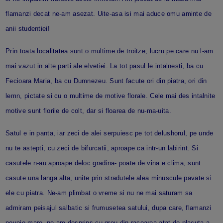
flamanzi decat ne-am asezat. Uite-asa isi mai aduce omu aminte de
anii studentiei!
Prin toata localitatea sunt o multime de troitze, lucru pe care nu l-am
mai vazut in alte parti ale elvetiei. La tot pasul le intalnesti, ba cu
Fecioara Maria, ba cu Dumnezeu. Sunt facute ori din piatra, ori din
lemn, pictate si cu o multime de motive florale. Cele mai des intalnite
motive sunt florile de colt, dar si floarea de nu-ma-uita.
Satul e in panta, iar zeci de alei serpuiesc pe tot delushorul, pe unde
nu te astepti, cu zeci de bifurcatii, aproape ca intr-un labirint. Si
casutele n-au aproape deloc gradina- poate de vina e clima, sunt
casute una langa alta, unite prin stradutele alea minuscule pavate si
ele cu piatra. Ne-am plimbat o vreme si nu ne mai saturam sa
admiram peisajul salbatic si frumusetea satului, dupa care, flamanzi
nevoie mare, ne-am desprins cu greu din racoarea atat de placuta a