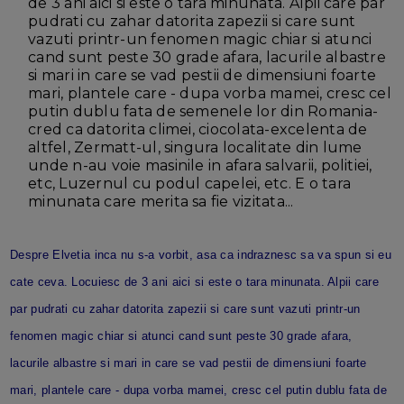
de 3 ani aici si este o tara minunata. Alpii care par
pudrati cu zahar datorita zapezii si care sunt
vazuti printr-un fenomen magic chiar si atunci
cand sunt peste 30 grade afara, lacurile albastre
si mari in care se vad pestii de dimensiuni foarte
mari, plantele care - dupa vorba mamei, cresc cel
putin dublu fata de semenele lor din Romania-
cred ca datorita climei, ciocolata-excelenta de
altfel, Zermatt-ul, singura localitate din lume
unde n-au voie masinile in afara salvarii, politiei,
etc, Luzernul cu podul capelei, etc. E o tara
minunata care merita sa fie vizitata...
Despre Elvetia inca nu s-a vorbit, asa ca indraznesc sa va spun si eu
cate ceva. Locuiesc de 3 ani aici si este o tara minunata. Alpii care
par pudrati cu zahar datorita zapezii si care sunt vazuti printr-un
fenomen magic chiar si atunci cand sunt peste 30 grade afara,
lacurile albastre si mari in care se vad pestii de dimensiuni foarte
mari, plantele care - dupa vorba mamei, cresc cel putin dublu fata de