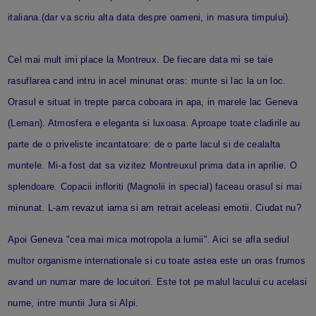
italiana.(dar va scriu alta data despre oameni, in masura timpului).
Cel mai mult imi place la Montreux. De fiecare data mi se taie
rasuflarea cand intru in acel minunat oras: munte si lac la un loc.
Orasul e situat in trepte parca coboara in apa, in marele lac Geneva
(Leman). Atmosfera e eleganta si luxoasa. Aproape toate cladirile au
parte de o priveliste incantatoare: de o parte lacul si de cealalta
muntele. Mi-a fost dat sa vizitez Montreuxul prima data in aprilie. O
splendoare. Copacii infloriti (Magnolii in special) faceau orasul si mai
minunat. L-am revazut iarna si am retrait aceleasi emotii. Ciudat nu?
Apoi Geneva "cea mai mica motropola a lumii". Aici se afla sediul
multor organisme internationale si cu toate astea este un oras frumos
avand un numar mare de locuitori. Este tot pe malul lacului cu acelasi
nume, intre muntii Jura si Alpi.