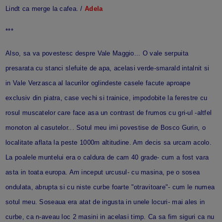
Lindt ca merge la cafea. /
Adela
***
Also, sa va povestesc despre Vale Maggio... O vale serpuita
presarata cu stanci slefuite de apa, acelasi verde-smarald intalnit si
in Vale Verzasca al lacurilor oglindeste casele facute aproape
exclusiv din piatra, case vechi si trainice, impodobite la ferestre cu
rosul muscatelor care face asa un contrast de frumos cu gri-ul -altfel
monoton al casutelor... Sotul meu imi povestise de Bosco Gurin, o
localitate aflata la peste 1000m altitudine. Am decis sa urcam acolo.
La poalele muntelui era o caldura de cam 40 grade- cum a fost vara
asta in toata europa. Am inceput urcusul- cu masina, pe o sosea
ondulata, abrupta si cu niste curbe foarte "otravitoare"- cum le numea
sotul meu. Soseaua era atat de ingusta in unele locuri- mai ales in
curbe, ca n-aveau loc 2 masini in acelasi timp. Ca sa fim siguri ca nu