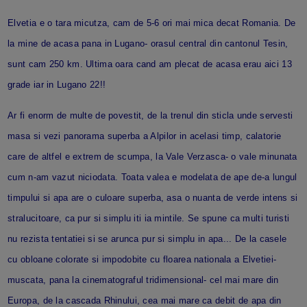
Elvetia e o tara micutza, cam de 5-6 ori mai mica decat Romania. De
la mine de acasa pana in Lugano- orasul central din cantonul Tesin,
sunt cam 250 km. Ultima oara cand am plecat de acasa erau aici 13
grade iar in Lugano 22!!
Ar fi enorm de multe de povestit, de la trenul din sticla unde servesti
masa si vezi panorama superba a Alpilor in acelasi timp, calatorie
care de altfel e extrem de scumpa, la Vale Verzasca- o vale minunata
cum n-am vazut niciodata. Toata valea e modelata de ape de-a lungul
timpului si apa are o culoare superba, asa o nuanta de verde intens si
stralucitoare, ca pur si simplu iti ia mintile. Se spune ca multi turisti
nu rezista tentatiei si se arunca pur si simplu in apa... De la casele
cu obloane colorate si impodobite cu floarea nationala a Elvetiei-
muscata, pana la cinematograful tridimensional- cel mai mare din
Europa, de la cascada Rhinului, cea mai mare ca debit de apa din