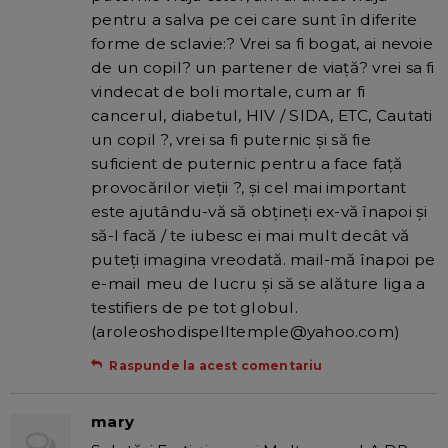
pentru a salva pe cei care sunt în diferite
forme de sclavie:? Vrei sa fi bogat, ai nevoie
de un copil? un partener de viață? vrei sa fi
vindecat de boli mortale, cum ar fi
cancerul, diabetul, HIV / SIDA, ETC, Cautati
un copil ?, vrei sa fi puternic și să fie
suficient de puternic pentru a face față
provocărilor vieții ?, și cel mai important
este ajutându-vă să obțineți ex-vă înapoi și
să-l facă / te iubesc ei mai mult decât vă
puteți imagina vreodată. mail-mă înapoi pe
e-mail meu de lucru și să se alăture liga a
testifiers de pe tot globul.
(aroleoshodispelltemple@yahoo.com)
Raspunde la acest comentariu
mary