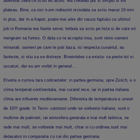
adevarat ceea ce scriu eu acolo. Ma credeau pur si simplu si imi
plateau. Bine, ca nici n-am indraznit niciodata sa scriu macar 10 min
in plus, dar m-a frapat, poate mai ales din cauza faptului ca ultimul
job in Romania era foarte sever, trebuia sa scriu pe lista si de cate ori
mergeam sa fumez. O data ce te accepta insa, sunt niste oameni
minunati, oameni pe care te poti baza, isi respecta cuvantul, au
fantezie, si stiu sa se distreze. Bineinteles ca exista- ca peste tot si
uscaturi, dar eu am vorbit in general....
Elvetia e cumva tara contrastelor: in partea germana, spre Zürich, e o
clima temperat-continentala, mai curand rece, iar in partea italiana
clima are influente mediteraneene. Diferenta de temperatura e uneori
de 10!!! grade. In Tesin- cantonul unde se vorbeste italiana, sunt o
multime de palmieri, iar atmosfera generala e mai mult latinica, se
rade mai mult, se vorbeste mai mult, chiar si cu ordinea sunt mai
delasatori in comparatie cu cei din partea germana.