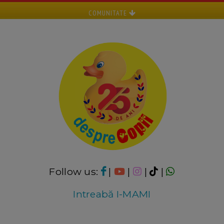
COMUNITATE
Follow us:
|
|
|
|
Intreabă I-MAMI