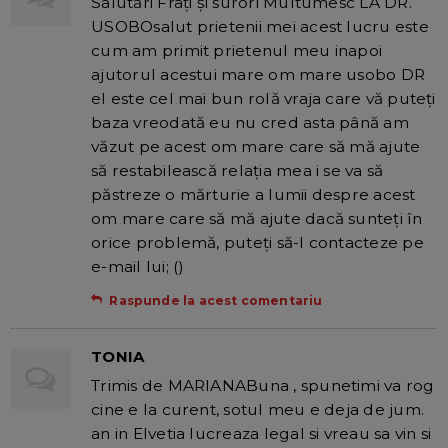
Salutări Frați și surori Multumesc LA DR.
USOBOsalut prietenii mei acest lucru este
cum am primit prietenul meu inapoi
ajutorul acestui mare om mare usobo DR
el este cel mai bun rolă vraja care vă puteți
baza vreodată eu nu cred asta până am
văzut pe acest om mare care să mă ajute
să restabilească relația mea i se va să
păstreze o mărturie a lumii despre acest
om mare care să mă ajute dacă sunteți în
orice problemă, puteți să-l contacteze pe
e-mail lui; ()
Raspunde la acest comentariu
TONIA
Trimis de MARIANABuna , spunetimi va rog
cine e la curent, sotul meu e deja de jum.
an in Elvetia lucreaza legal si vreau sa vin si