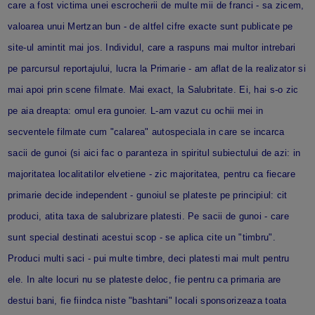
care a fost victima unei escrocherii de multe mii de franci - sa zicem,
valoarea unui Mertzan bun - de altfel cifre exacte sunt publicate pe
site-ul amintit mai jos. Individul, care a raspuns mai multor intrebari
pe parcursul reportajului, lucra la Primarie - am aflat de la realizator si
mai apoi prin scene filmate. Mai exact, la Salubritate. Ei, hai s-o zic
pe aia dreapta: omul era gunoier. L-am vazut cu ochii mei in
secventele filmate cum "calarea" autospeciala in care se incarca
sacii de gunoi (si aici fac o paranteza in spiritul subiectului de azi: in
majoritatea localitatilor elvetiene - zic majoritatea, pentru ca fiecare
primarie decide independent - gunoiul se plateste pe principiul: cit
produci, atita taxa de salubrizare platesti. Pe sacii de gunoi - care
sunt special destinati acestui scop - se aplica cite un "timbru".
Produci multi saci - pui multe timbre, deci platesti mai mult pentru
ele. In alte locuri nu se plateste deloc, fie pentru ca primaria are
destui bani, fie fiindca niste "bashtani" locali sponsorizeaza toata