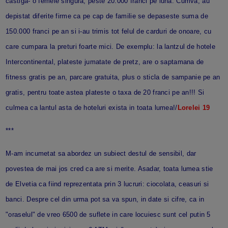
castiga- o femeie singura, peste 20.000 franci pe luna. Cumva, au
depistat diferite firme ca pe cap de familie se depaseste suma de
150.000 franci pe an si i-au trimis tot felul de carduri de onoare, cu
care cumpara la preturi foarte mici. De exemplu: la lantzul de hotele
Intercontinental, plateste jumatate de pretz, are o saptamana de
fitness gratis pe an, parcare gratuita, plus o sticla de sampanie pe an
gratis, pentru toate astea plateste o taxa de 20 franci pe an!!! Si
culmea ca lantul asta de hoteluri exista in toata lumea!/
Lorelei 19
***
M-am incumetat sa abordez un subiect destul de sensibil, dar
povestea de mai jos cred ca are si merite. Asadar, toata lumea stie
de Elvetia ca fiind reprezentata prin 3 lucruri: ciocolata, ceasuri si
banci. Despre cel din urma pot sa va spun, in date si cifre, ca in
"oraselul" de vreo 6500 de suflete in care locuiesc sunt cel putin 5