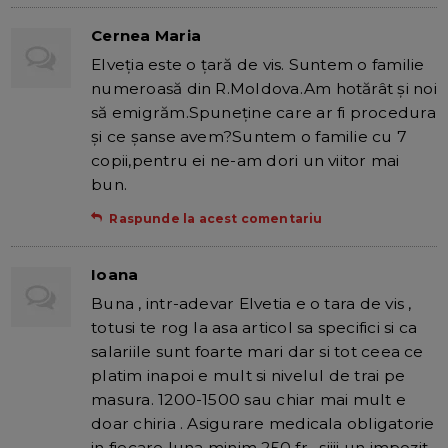
Cernea Maria
Elveția este o țară de vis. Suntem o familie
numeroasă din R.Moldova.Am hotărât și noi
să emigrăm.Spuneține care ar fi procedura
și ce șanse avem?Suntem o familie cu 7
copii,pentru ei ne-am dori un viitor mai
bun.
Raspunde la acest comentariu
Ioana
Buna , intr-adevar Elvetia e o tara de vis ,
totusi te rog la asa articol sa specifici si ca
salariile sunt foarte mari dar si tot ceea ce
platim inapoi e mult si nivelul de trai pe
masura. 1200-1500 sau chiar mai mult e
doar chiria . Asigurare medicala obligatorie
in fiecare luna minim 250 fr , siiii un impozit