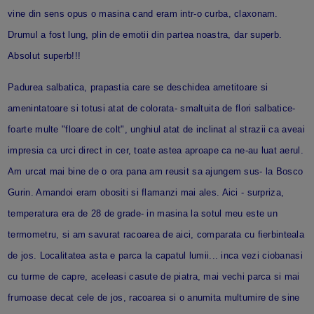
vine din sens opus o masina cand eram intr-o curba, claxonam.
Drumul a fost lung, plin de emotii din partea noastra, dar superb.
Absolut superb!!!
Padurea salbatica, prapastia care se deschidea ametitoare si
amenintatoare si totusi atat de colorata- smaltuita de flori salbatice-
foarte multe "floare de colt", unghiul atat de inclinat al strazii ca aveai
impresia ca urci direct in cer, toate astea aproape ca ne-au luat aerul.
Am urcat mai bine de o ora pana am reusit sa ajungem sus- la Bosco
Gurin. Amandoi eram obositi si flamanzi mai ales. Aici - surpriza,
temperatura era de 28 de grade- in masina la sotul meu este un
termometru, si am savurat racoarea de aici, comparata cu fierbinteala
de jos. Localitatea asta e parca la capatul lumii... inca vezi ciobanasi
cu turme de capre, aceleasi casute de piatra, mai vechi parca si mai
frumoase decat cele de jos, racoarea si o anumita multumire de sine