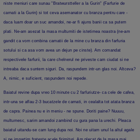
niste meniuri care sunau "Bratwurstteller a la Gurin" (Farfurie de
carnati a la Gurin) si tot ceva asemanator cu branza pentru care -
daca luam doar un suc amandoi, ne-ar fi ajuns banii ca sa putem
plati. Ne-am asezat la masa multumiti de istetimea noastra (ne-am
gandit ca vom combina carnatii de la mine cu branza din farfuria
sotului si ca asa vom avea un dejun pe cinste). Am comandat
respectivele farfurii, la care chelnerul ne priveste cam ciudat si ne
intreaba daca suntem siguri. Da, raspundem intr-un glas noi. Altceva?
A, nimic, e suficient, raspundem noi repede.
Baiatul revine dupa vreo 10 minute cu 2 farfuriutze- ca cele de cafea,
intr-una se aflau 2-3 bucatzele de carnati, in cealalta tot atata branza
de capra. Painea nu e in meniu - ne spune. Doriti paine? Nuuuu,
multumesc, sarim amandoi zambind cu gura pana la urechi. Pleaca
baiatul uitandu-se cam lung dupa noi. Noi ne uitam unul la altul agale
si ne impartim frateste acele firimituri. Am plecat de la masa mai