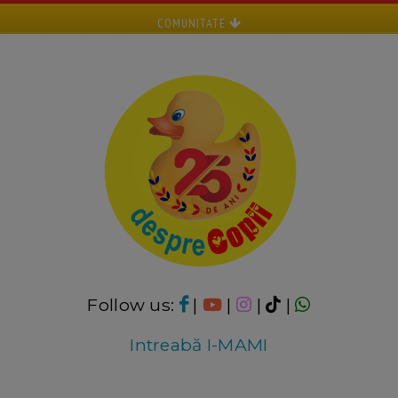
COMUNITATE
Follow us:
|
|
|
|
Intreabă I-MAMI