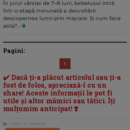
În jurul vârstei de 7–8 luni, bebelușul intră
într-o etapă minunată a dezvoltării:
descoperirea lumii prin mișcare. Și cum face
asta?...
Pagini:
1
✔️ Dacă ți-a plăcut articolul sau ți-a
fost de folos, apreciază-l cu un
share! Aceste informații le pot fi
utile și altor mămici sau tătici. Îți
mulțumim anticipat! ❣️
SUBIECTE TRATATE: