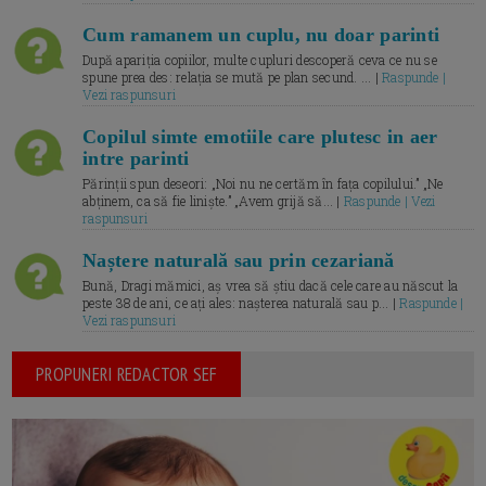
Cum ramanem un cuplu, nu doar parinti
După apariția copiilor, multe cupluri descoperă ceva ce nu se
spune prea des: relația se mută pe plan secund. ... |
Raspunde |
Vezi raspunsuri
Copilul simte emotiile care plutesc in aer
intre parinti
Părinții spun deseori: „Noi nu ne certăm în fața copilului.” „Ne
abținem, ca să fie liniște.” „Avem grijă să... |
Raspunde | Vezi
raspunsuri
Naștere naturală sau prin cezariană
Bună, Dragi mămici, aș vrea să știu dacă cele care au născut la
peste 38 de ani, ce ați ales: nașterea naturală sau p... |
Raspunde |
Vezi raspunsuri
PROPUNERI REDACTOR SEF