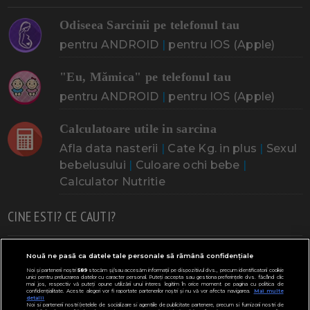
Odiseea Sarcinii pe telefonul tau
pentru ANDROID
|
pentru IOS (Apple)
"Eu, Mămica" pe telefonul tau
pentru ANDROID
|
pentru IOS (Apple)
Calculatoare utile in sarcina
Afla data nasterii
|
Cate Kg. in plus
|
Sexul
bebelusului
|
Culoare ochi bebe
|
Calculator Nutritie
CINE ESTI? CE CAUTI?
Doresc un copil
Adoptia
Probleme cu sarcina
Nouă ne pasă ca datele tale personale să rămână confidențiale
Noi și partenerii noștri
589
stocăm și/sau accesăm informații pe dispozitivul dvs., precum identificatorii cookie
Urmeaza sa nasc
Probleme alaptare
Bebe plange
unici pentru prelucrarea datelor cu caracter personal. Puteți accepta sau gestiona preferințele dvs. făcând clic
mai jos, respectiv vă puteți opune utilizării unui interes legitim în orice moment pe pagina cu politica de
confidențialitate. Aceste alegeri vor fi raportate partenerilor noștri și nu vă vor afecta navigarea.
Mai multe
Bebe febra
Caut bona
Cresa, Gradinta
detalii
Noi si partenerii nostri (retelele de socializare si agentiile de publicitate partenere, precum si furnizorii nostri de