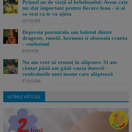
Primul an de viață al bebelușului: Avem cate
un sfat important pentru fiecare luna - si ai
sa vezi ca te va ajuta
10/7/2026
Depresia postnatala sau baletul dintre
dragoste, emotii, hormoni si oboseala crunta
- confesiuni
9/6/2026
Nu am vrut să renunț la alăptare. Si am
căutat până am găsit cauza durerii -
confesiunile unei mame care alăptează
27/3/2026
ULTIMILE ARTICOLE