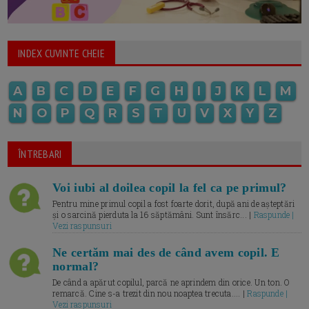
INDEX CUVINTE CHEIE
A
B
C
D
E
F
G
H
I
J
K
L
M
N
O
P
Q
R
S
T
U
V
X
Y
Z
ÎNTREBARI
Voi iubi al doilea copil la fel ca pe primul?
Pentru mine primul copil a fost foarte dorit, după ani de așteptări
și o sarcină pierduta la 16 săptămâni. Sunt însărc... |
Raspunde |
Vezi raspunsuri
Ne certăm mai des de când avem copil. E
normal?
De când a apărut copilul, parcă ne aprindem din orice. Un ton. O
remarcă. Cine s-a trezit din nou noaptea trecuta.... |
Raspunde |
Vezi raspunsuri