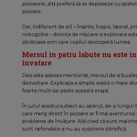
picioarele, alții preferă să se deplaseze cu spa
picioare.
Dar, indiferent de stil – înainte, înapoi, lateral,
rostogolire – dorința de mișcare și explorare es
sănătoase prin care copilul descoperă lumea.
Mersul in patru labute nu este in
invatare
Deși este adesea menționat, mersul de-a bușilea
dezvoltare. Explicația e simplă: există o mare diver
foarte mulți sar peste această etapă.
În jurul acestui subiect au apărut, de-a lungul 
care merg direct în picioare ar fi mai aventuroși
probleme de învățare. Alții cred că sunt mai inte
sunt nefondate și nu au susținere științifică.