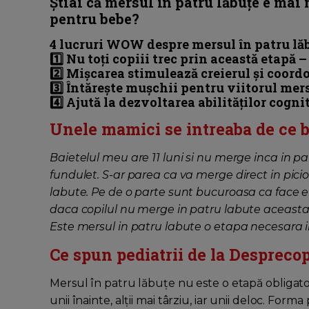
Știai că mersul în patru lăbuțe e ma
pentru bebe?
4 lucruri WOW despre mersul în patru lăb
1️⃣ Nu toți copiii trec prin această etapă – 
2️⃣ Mișcarea stimulează creierul și coord
3️⃣ Întărește mușchii pentru viitorul mers
4️⃣ Ajută la dezvoltarea abilităților cognit
Unele mamici se intreaba de ce b
Baietelul meu are 11 luni si nu merge inca in pa
fundulet. S-ar parea ca va merge direct in pici
labute. Pe de o parte sunt bucuroasa ca face e
daca copilul nu merge in patru labute aceast
Este mersul in patru labute o etapa necesara i
Ce spun pediatrii de la Desprecop
Mersul în patru lăbuțe nu este o etapă obligatori
unii înainte, alții mai târziu, iar unii deloc. Form