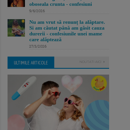
oboseala crunta - confesiuni
9/6/2026
Nu am vrut să renunț la alăptare.
Si am căutat până am găsit cauza
durerii - confesiunile unei mame
care alăptează
27/3/2026
ULTIMILE ARTICOLE
NOUTATI AICI