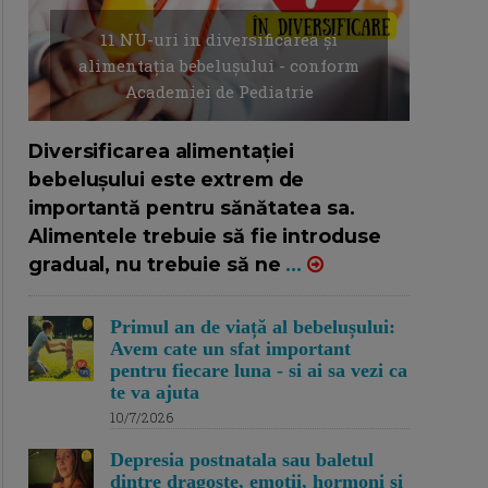
11 NU-uri in diversificarea și
alimentația bebelușului - conform
Academiei de Pediatrie
16/7/2026
AUTOR: EDITOR DC.
Diversificarea alimentației
bebelușului este extrem de
importantă pentru sănătatea sa.
Alimentele trebuie să fie introduse
gradual, nu trebuie să ne
...
Primul an de viață al bebelușului:
Avem cate un sfat important
pentru fiecare luna - si ai sa vezi ca
te va ajuta
10/7/2026
Depresia postnatala sau baletul
dintre dragoste, emotii, hormoni si