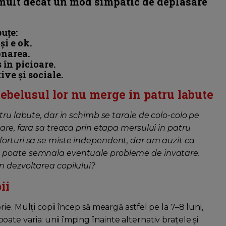
i mult decât un mod simpatic de deplasare
uțe:
și e ok.
onarea.
 în picioare.
ive și sociale.
ebelusul lor nu merge in patru labute
tru labute, dar in schimb se taraie de colo-colo pe
oare, fara sa treaca prin etapa mersului in patru
forturi sa se miste independent, dar am auzit ca
a poate semnala eventuale probleme de invatare.
n dezvoltarea copilului?
ii
e. Mulți copii încep să meargă astfel pe la 7–8 luni,
a poate varia: unii împing înainte alternativ brațele și