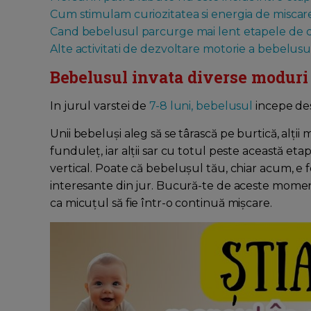
Cum stimulam curiozitatea si energia de miscar
Cand bebelusul parcurge mai lent etapele de dezv
Alte activitati de dezvoltare motorie a bebelusu
Bebelusul invata diverse moduri
In jurul varstei de
7-8 luni, bebelusul
incepe des
Unii bebeluși aleg să se târască pe burtică, alții
funduleț, iar alții sar cu totul peste această etapă
vertical. Poate că bebelușul tău, chiar acum, e fo
interesante din jur. Bucură-te de aceste momente
ca micuțul să fie într-o continuă mișcare.