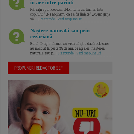
in aer intre parinti
Părinții spun deseori: „Noi nu ne certăm în fața
copilului.” „Ne abținem, ca să fie liniște.” „Avem grijă
să... |
Raspunde | Vezi raspunsuri
Naștere naturală sau prin
cezariană
Bună, Dragi mămici, aș vrea să știu dacă cele care
au născut la peste 38 de ani, ce ați ales: nașterea
naturală sau p... |
Raspunde | Vezi raspunsuri
PROPUNERI REDACTOR SEF