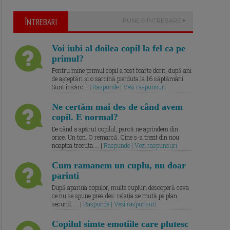
ÎNTREBARI
PUNE O ÎNTREBARE
Voi iubi al doilea copil la fel ca pe
primul?
Pentru mine primul copil a fost foarte dorit, după ani
de așteptări și o sarcină pierduta la 16 săptămâni.
Sunt însărc... |
Raspunde | Vezi raspunsuri
Ne certăm mai des de când avem
copil. E normal?
De când a apărut copilul, parcă ne aprindem din
orice. Un ton. O remarcă. Cine s-a trezit din nou
noaptea trecuta.... |
Raspunde | Vezi raspunsuri
Cum ramanem un cuplu, nu doar
parinti
După apariția copiilor, multe cupluri descoperă ceva
ce nu se spune prea des: relația se mută pe plan
secund. ... |
Raspunde | Vezi raspunsuri
Copilul simte emotiile care plutesc