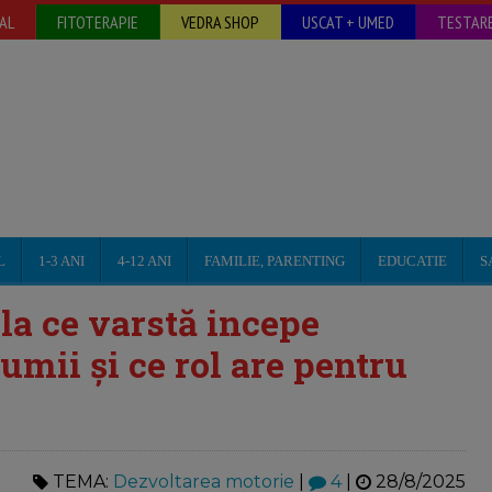
AL
FITOTERAPIE
VEDRA SHOP
USCAT + UMED
TESTARE
L
1-3 ANI
4-12 ANI
FAMILIE, PARENTING
EDUCATIE
S
 la ce varstă incepe
umii și ce rol are pentru
TEMA:
Dezvoltarea motorie
|
4
|
28/8/2025