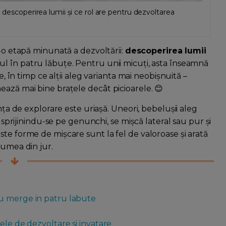
 descoperirea lumii și ce rol are pentru dezvoltarea
r-o etapă minunată a dezvoltării:
descoperirea lumii
ul în patru lăbuțe. Pentru unii micuți, asta înseamnă
e, în timp ce alții aleg varianta mai neobișnuită –
ează mai bine brațele decât picioarele. 😊
nța de explorare este uriașă. Uneori, bebelușii aleg
ă sprijinindu-se pe genunchi, se mișcă lateral sau pur și
te forme de mișcare sunt la fel de valoroase și arată
lumea din jur.
nu merge in patru labute
ele de dezvoltare si invatare