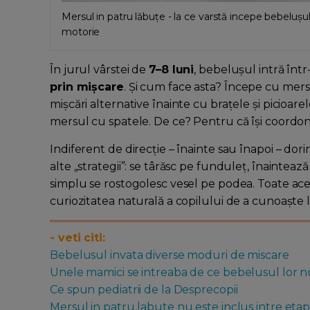
Mersul in patru lăbuțe - la ce varstă incepe bebelușul
motorie
În jurul vârstei de
7–8 luni
, bebelușul intră înt
prin mișcare
. Și cum face asta? Începe cu mers
mișcări alternative înainte cu brațele și picioarel
mersul cu spatele. De ce? Pentru că își coordon
Indiferent de direcție – înainte sau înapoi – dori
alte „strategii”: se târăsc pe funduleț, înainteaz
simplu se rostogolesc vesel pe podea. Toate aces
curiozitatea naturală a copilului de a cunoaște 
- veti citi:
Bebelusul invata diverse moduri de miscare
Unele mamici se intreaba de ce bebelusul lor 
Ce spun pediatrii de la Desprecopii
Mersul in patru labute nu este inclus intre etap