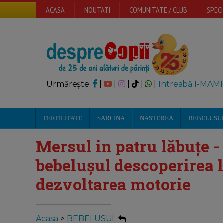
ACASA
NOUTATI
COMUNITATE / CLUB
SPECI
Urmărește:
|
|
|
|
|
Intreabă I-MAMI
FERTILITATE
SARCINA
NASTEREA
BEBELUSU
Mersul in patru lăbuțe -
bebelușul descoperirea l
dezvoltarea motorie
Acasa
>
BEBELUSUL