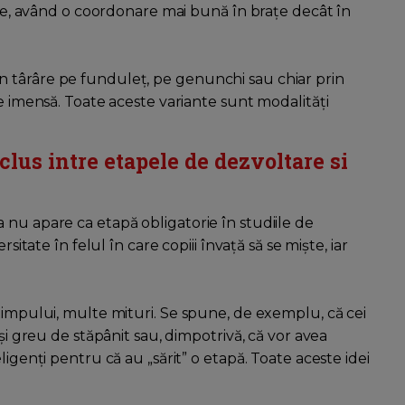
tele, având o coordonare mai bună în brațe decât în
 prin târâre pe funduleț, pe genunchi sau chiar prin
te imensă. Toate aceste variante sunt modalități
clus intre etapele de dezvoltare si
 nu apare ca etapă obligatorie în studiile de
sitate în felul în care copiii învață să se miște, iar
timpului, multe mituri. Se spune, de exemplu, că cei
 și greu de stăpânit sau, dimpotrivă, că vor avea
ligenți pentru că au „sărit” o etapă. Toate aceste idei