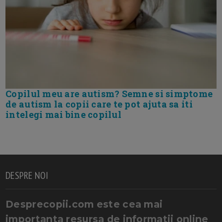
Copilul meu are autism? Semne si simptome
de autism la copii care te pot ajuta sa iti
intelegi mai bine copilul
DESPRE NOI
Desprecopii.com este cea mai
importanta resursa de informatii online