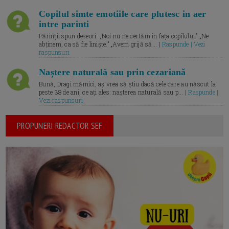
Copilul simte emotiile care plutesc in aer
intre parinti
Părinții spun deseori: „Noi nu ne certăm în fața copilului.” „Ne
abținem, ca să fie liniște.” „Avem grijă să... |
Raspunde | Vezi
raspunsuri
Naștere naturală sau prin cezariană
Bună, Dragi mămici, aș vrea să știu dacă cele care au născut la
peste 38 de ani, ce ați ales: nașterea naturală sau p... |
Raspunde |
Vezi raspunsuri
PROPUNERI REDACTOR SEF