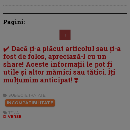
Pagini:
1
✔️ Dacă ți-a plăcut articolul sau ți-a
fost de folos, apreciază-l cu un
share! Aceste informații le pot fi
utile și altor mămici sau tătici. Îți
mulțumim anticipat! ❣️
SUBIECTE TRATATE:
INCOMPATIBILITATE
TEMA:
DIVERSE