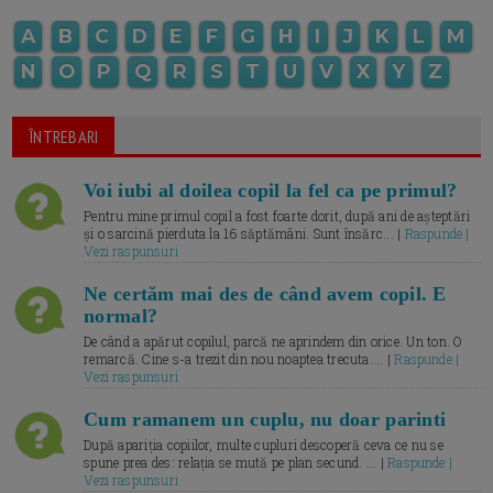
A
B
C
D
E
F
G
H
I
J
K
L
M
N
O
P
Q
R
S
T
U
V
X
Y
Z
ÎNTREBARI
Voi iubi al doilea copil la fel ca pe primul?
Pentru mine primul copil a fost foarte dorit, după ani de așteptări
și o sarcină pierduta la 16 săptămâni. Sunt însărc... |
Raspunde |
Vezi raspunsuri
Ne certăm mai des de când avem copil. E
normal?
De când a apărut copilul, parcă ne aprindem din orice. Un ton. O
remarcă. Cine s-a trezit din nou noaptea trecuta.... |
Raspunde |
Vezi raspunsuri
Cum ramanem un cuplu, nu doar parinti
După apariția copiilor, multe cupluri descoperă ceva ce nu se
spune prea des: relația se mută pe plan secund. ... |
Raspunde |
Vezi raspunsuri