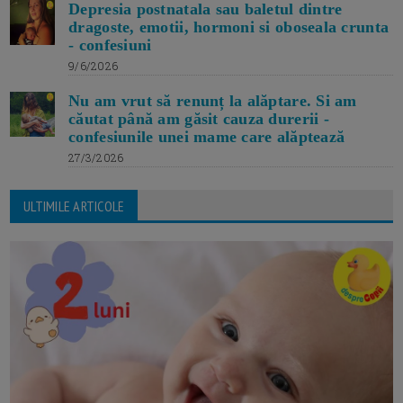
Depresia postnatala sau baletul dintre
dragoste, emotii, hormoni si oboseala crunta
- confesiuni
9/6/2026
Nu am vrut să renunț la alăptare. Si am
căutat până am găsit cauza durerii -
confesiunile unei mame care alăptează
27/3/2026
ULTIMILE ARTICOLE