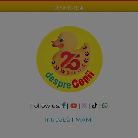
COMUNITATE
Follow us:
|
|
|
|
Intreabă I-MAMI