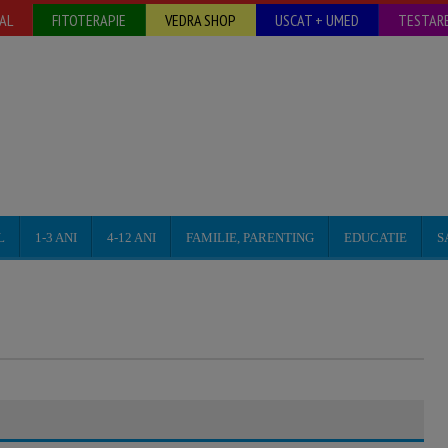
AL
FITOTERAPIE
VEDRA SHOP
USCAT + UMED
TESTARE
L
1-3 ANI
4-12 ANI
FAMILIE, PARENTING
EDUCATIE
S