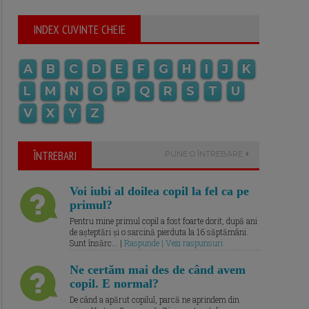
INDEX CUVINTE CHEIE
A
B
C
D
E
F
G
H
I
J
K
L
M
N
O
P
Q
R
S
T
U
V
X
Y
Z
ÎNTREBARI
PUNE O ÎNTREBARE
Voi iubi al doilea copil la fel ca pe
primul?
Pentru mine primul copil a fost foarte dorit, după ani
de așteptări și o sarcină pierduta la 16 săptămâni.
Sunt însărc... |
Raspunde | Vezi raspunsuri
Ne certăm mai des de când avem
copil. E normal?
De când a apărut copilul, parcă ne aprindem din