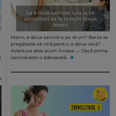
La a doua sarcina. Iata la ce
schimbari sa te astepti draga
mami
Mami, a doua sarcină e pe drum? Barza se
pregăteste să vină pentru a doua oară?
Aventura abia acum începe.→ Dacă prima
i
sarcină este o adevarată...