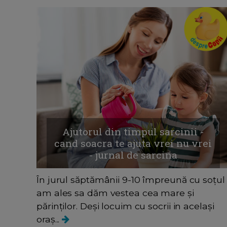
Ajutorul din timpul sarcinii -
cand soacra te ajuta vrei nu vrei
- jurnal de sarcina
În jurul săptămânii 9-10 împreună cu soțul
am ales sa dăm vestea cea mare și
părinților. Deși locuim cu socrii in același
oraș...