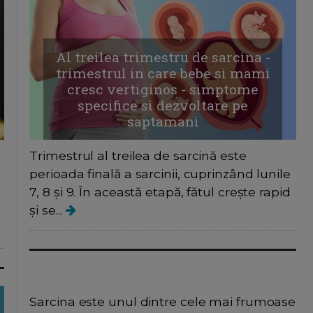
Al treilea trimestru de sarcina -
trimestrul in care bebe si mami
cresc vertiginos - simptome
specifice si dezvoltare pe
saptamani
Trimestrul al treilea de sarcină este
perioada finală a sarcinii, cuprinzând lunile
7, 8 și 9. În această etapă, fătul crește rapid
și se...
Sarcina pe saptamani
Sarcina este unul dintre cele mai frumoase