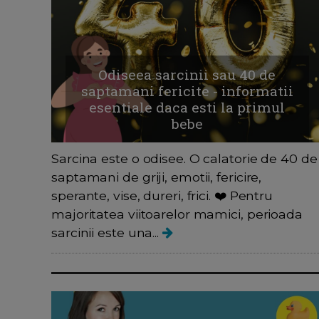
Odiseea sarcinii sau 40 de
saptamani fericite - informatii
esentiale daca esti la primul
bebe
Sarcina este o odisee. O calatorie de 40 de
saptamani de griji, emotii, fericire,
sperante, vise, dureri, frici. ❤️ Pentru
majoritatea viitoarelor mamici, perioada
sarcinii este una...