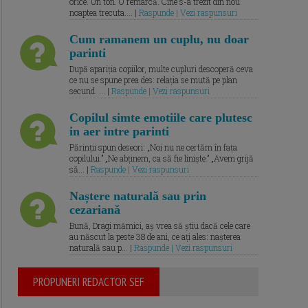
orice. Un ton. O remarcă. Cine s-a trezit din nou
noaptea trecuta.... |
Raspunde | Vezi raspunsuri
Cum ramanem un cuplu, nu doar
parinti
După apariția copiilor, multe cupluri descoperă ceva
ce nu se spune prea des: relația se mută pe plan
secund. ... |
Raspunde | Vezi raspunsuri
Copilul simte emotiile care plutesc
in aer intre parinti
Părinții spun deseori: „Noi nu ne certăm în fața
copilului.” „Ne abținem, ca să fie liniște.” „Avem grijă
să... |
Raspunde | Vezi raspunsuri
Naștere naturală sau prin
cezariană
Bună, Dragi mămici, aș vrea să știu dacă cele care
au născut la peste 38 de ani, ce ați ales: nașterea
naturală sau p... |
Raspunde | Vezi raspunsuri
PROPUNERI REDACTOR SEF