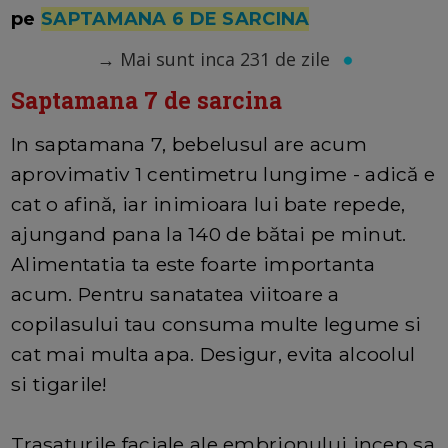
pe
SAPTAMANA 6 DE SARCINA
→
Mai sunt inca 231 de zile
Saptamana 7 de sarcina
In saptamana 7, bebelusul are acum
aprovimativ 1 centimetru lungime - adică e
cat o afină, iar inimioara lui bate repede,
ajungand pana la 140 de bătai pe minut.
Alimentatia ta este foarte importanta
acum. Pentru sanatatea viitoare a
copilasului tau consuma multe legume si
cat mai multa apa. Desigur, evita alcoolul
si tigarile!
Trasaturile faciale ale embrionului incep sa