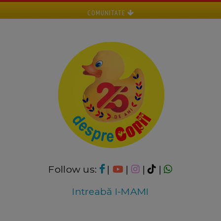
COMUNITATE
Follow us:
|
|
|
|
Intreabă I-MAMI