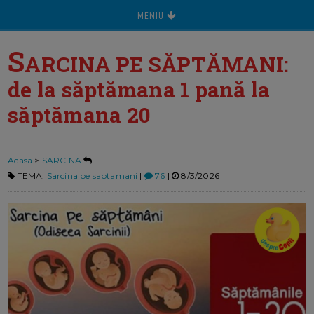
MENIU
S
ARCINA PE SĂPTĂMANI:
de la săptămana 1 pană la
săptămana 20
Acasa
>
SARCINA
TEMA:
Sarcina pe saptamani
|
76
|
8/3/2026