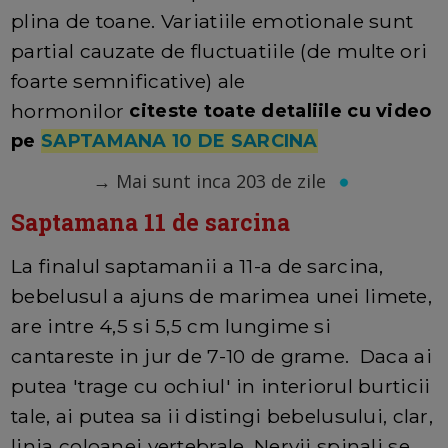
plina de toane. Variatiile emotionale sunt
partial cauzate de fluctuatiile (de multe ori
foarte semnificative) ale
hormonilor
citeste toate detaliile cu video
pe
SAPTAMANA 10 DE SARCINA
→
Mai sunt inca 203 de zile
Saptamana 11 de sarcina
La finalul saptamanii a 11-a de sarcina,
bebelusul a ajuns de marimea unei limete,
are intre 4,5 si 5,5 cm lungime si
cantareste in jur de 7-10 de grame. Daca ai
putea 'trage cu ochiul' in interiorul burticii
tale, ai putea sa ii distingi bebelusului, clar,
linia coloanei vertebrale. Nervii spinali se