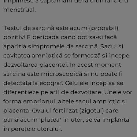
implinesc 3 săptămani de la ultimul ciclu
menstrual.
Testul de sarcină este acum (probabil)
pozitiv! E perioada cand pot sa-si facă
aparitia simptomele de sarcină. Sacul si
cavitatea amniotică se formează si incepe
dezvoltarea placentei. In acest moment
sarcina este microscopică si nu poate fi
detectata la ecograf. Celulele incep sa se
diferentieze pe arii de dezvoltare. Unele vor
forma embrionul, altele sacul amniotic si
placenta. Ovulul fertilizat (zigotul) care
pana acum 'plutea' in uter, se va implanta
in peretele uterului.