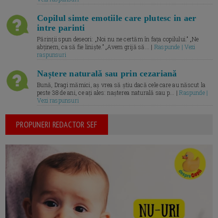
Copilul simte emotiile care plutesc in aer
intre parinti
Părinții spun deseori: „Noi nu ne certăm în fața copilului.” „Ne
abținem, ca să fie liniște.” „Avem grijă să... |
Raspunde | Vezi
raspunsuri
Naștere naturală sau prin cezariană
Bună, Dragi mămici, aș vrea să știu dacă cele care au născut la
peste 38 de ani, ce ați ales: nașterea naturală sau p... |
Raspunde |
Vezi raspunsuri
PROPUNERI REDACTOR SEF