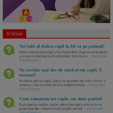
ÎNTREBARI
Voi iubi al doilea copil la fel ca pe primul?
Pentru mine primul copil a fost foarte dorit, după ani de așteptări
și o sarcină pierduta la 16 săptămâni. Sunt însărc... |
Raspunde |
Vezi raspunsuri
Ne certăm mai des de când avem copil. E
normal?
De când a apărut copilul, parcă ne aprindem din orice. Un ton. O
remarcă. Cine s-a trezit din nou noaptea trecuta.... |
Raspunde |
Vezi raspunsuri
Cum ramanem un cuplu, nu doar parinti
După apariția copiilor, multe cupluri descoperă ceva ce nu se
spune prea des: relația se mută pe plan secund. ... |
Raspunde |
Vezi raspunsuri