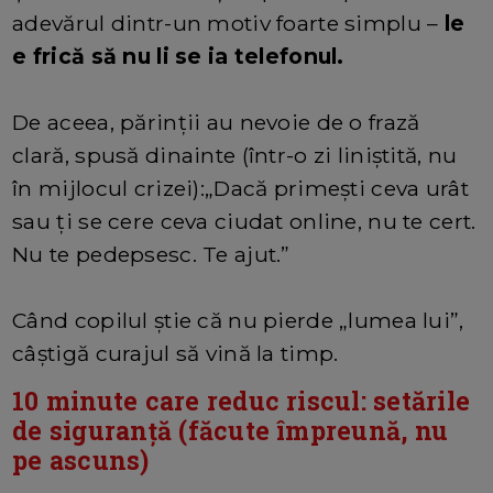
adevărul dintr-un motiv foarte simplu –
le
e frică să nu li se ia telefonul.
De aceea, părinții au nevoie de o frază
clară, spusă dinainte (într-o zi liniștită, nu
în mijlocul crizei):„Dacă primești ceva urât
sau ți se cere ceva ciudat online, nu te cert.
Nu te pedepsesc. Te ajut.”
Când copilul știe că nu pierde „lumea lui”,
câștigă curajul să vină la timp.
10 minute care reduc riscul: setările
de siguranță (făcute împreună, nu
pe ascuns)