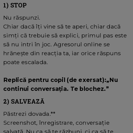
1) STOP
Nu răspunzi.
Chiar dacă îți vine să te aperi, chiar dacă
simți că trebuie să explici, primul pas este
să nu intri în joc. Agresorul online se
hrănește din reacția ta, iar orice răspuns
poate escalada.
Replică pentru copil (de exersat):„Nu
continui conversația. Te blochez.”
2) SALVEAZĂ
Păstrezi dovada.**
Screenshot, înregistrare, conversație
salvată. Nu ca să te răzbuni, ci ca să te