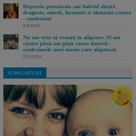
Depresia postnatala sau baletul dintre
dragoste, emotii, hormoni si oboseala crunta
- confesiuni
9/6/2026
Nu am vrut să renunț la alăptare. Si am
căutat până am găsit cauza durerii -
confesiunile unei mame care alăptează
27/3/2026
ULTIMILE ARTICOLE