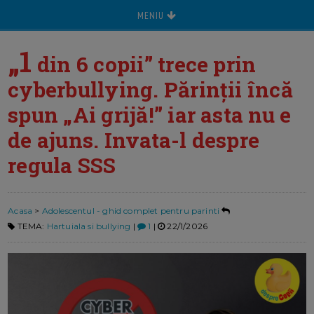
MENIU
„1
din 6 copii” trece prin
cyberbullying. Părinții încă
spun „Ai grijă!” iar asta nu e
de ajuns. Invata-l despre
regula SSS
Acasa
>
Adolescentul - ghid complet pentru parinti
TEMA:
Hartuiala si bullying
|
1
|
22/1/2026