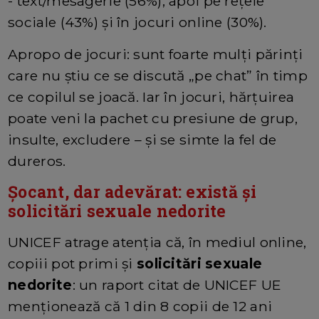
- text/mesagerie (56%), apoi pe rețele
sociale (43%) și în jocuri online (30%).
Apropo de jocuri: sunt foarte mulți părinți
care nu știu ce se discută „pe chat” în timp
ce copilul se joacă. Iar în jocuri, hărțuirea
poate veni la pachet cu presiune de grup,
insulte, excludere – și se simte la fel de
dureros.
Șocant, dar adevărat: există și
solicitări sexuale nedorite
UNICEF atrage atenția că, în mediul online,
copiii pot primi și
solicitări sexuale
nedorite
: un raport citat de UNICEF UE
menționează că 1 din 8 copii de 12 ani