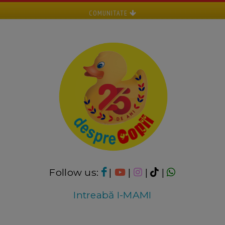
COMUNITATE
Follow us:
|
|
|
|
Intreabă I-MAMI