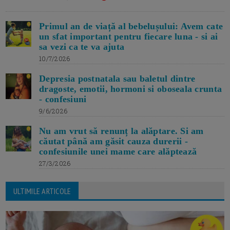
Primul an de viață al bebelușului: Avem cate
un sfat important pentru fiecare luna - si ai
sa vezi ca te va ajuta
10/7/2026
Depresia postnatala sau baletul dintre
dragoste, emotii, hormoni si oboseala crunta
- confesiuni
9/6/2026
Nu am vrut să renunț la alăptare. Si am
căutat până am găsit cauza durerii -
confesiunile unei mame care alăptează
27/3/2026
ULTIMILE ARTICOLE