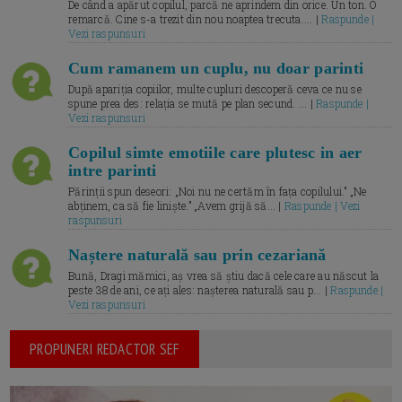
De când a apărut copilul, parcă ne aprindem din orice. Un ton. O
remarcă. Cine s-a trezit din nou noaptea trecuta.... |
Raspunde |
Vezi raspunsuri
Cum ramanem un cuplu, nu doar parinti
După apariția copiilor, multe cupluri descoperă ceva ce nu se
spune prea des: relația se mută pe plan secund. ... |
Raspunde |
Vezi raspunsuri
Copilul simte emotiile care plutesc in aer
intre parinti
Părinții spun deseori: „Noi nu ne certăm în fața copilului.” „Ne
abținem, ca să fie liniște.” „Avem grijă să... |
Raspunde | Vezi
raspunsuri
Naștere naturală sau prin cezariană
Bună, Dragi mămici, aș vrea să știu dacă cele care au născut la
peste 38 de ani, ce ați ales: nașterea naturală sau p... |
Raspunde |
Vezi raspunsuri
PROPUNERI REDACTOR SEF