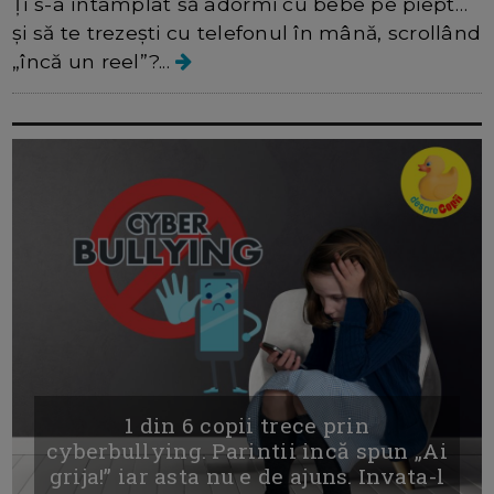
Ți s-a întâmplat să adormi cu bebe pe piept…
și să te trezești cu telefonul în mână, scrollând
„încă un reel”?...
1 din 6 copii trece prin
cyberbullying. Parintii incă spun „Ai
grija!” iar asta nu e de ajuns. Invata-l