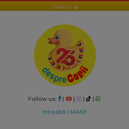
COMUNITATE
Follow us:
|
|
|
|
Intreabă I-MAMI