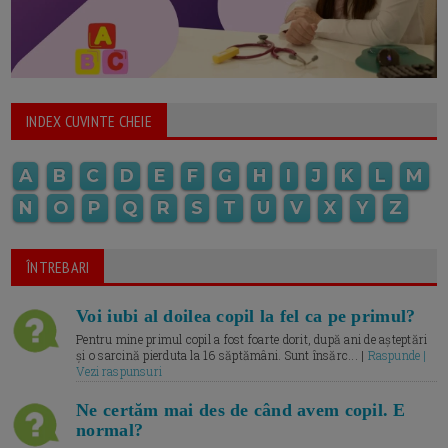
INDEX CUVINTE CHEIE
A
B
C
D
E
F
G
H
I
J
K
L
M
N
O
P
Q
R
S
T
U
V
X
Y
Z
ÎNTREBARI
Voi iubi al doilea copil la fel ca pe primul?
Pentru mine primul copil a fost foarte dorit, după ani de așteptări
și o sarcină pierduta la 16 săptămâni. Sunt însărc... |
Raspunde |
Vezi raspunsuri
Ne certăm mai des de când avem copil. E
normal?