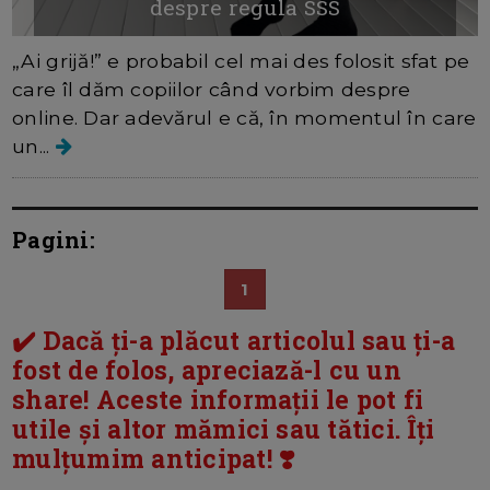
despre regula SSS
„Ai grijă!” e probabil cel mai des folosit sfat pe
care îl dăm copiilor când vorbim despre
online. Dar adevărul e că, în momentul în care
un...
Pagini:
1
✔️ Dacă ți-a plăcut articolul sau ți-a
fost de folos, apreciază-l cu un
share! Aceste informații le pot fi
utile și altor mămici sau tătici. Îți
mulțumim anticipat! ❣️