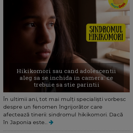
Hikikomori sau cand adolescentii
aleg sa se inchida in camera: ce
trebuie sa stie parintii
În ultimii ani, tot mai mulți specialiști vorbesc
despre un fenomen îngrijorător care
afectează tinerii: sindromul hikikomori. Dacă
în Japonia este...