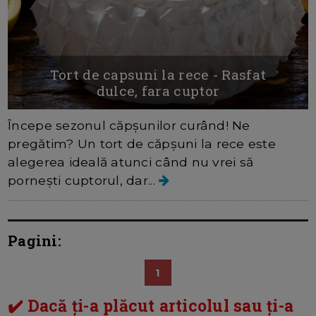
Tort de capsuni la rece - Rasfat
dulce, fara cuptor
Începe sezonul căpșunilor curând! Ne
pregătim? Un tort de căpșuni la rece este
alegerea ideală atunci când nu vrei să
pornești cuptorul, dar...
Pagini:
1
✔️ Dacă ți-a plăcut articolul sau ți-a