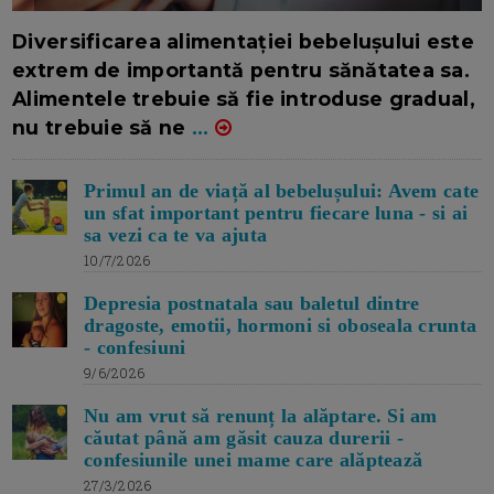
16/7/2026
AUTOR: EDITOR DC.
Diversificarea alimentației bebelușului este
extrem de importantă pentru sănătatea sa.
Alimentele trebuie să fie introduse gradual,
nu trebuie să ne
...
Primul an de viață al bebelușului: Avem cate
un sfat important pentru fiecare luna - si ai
sa vezi ca te va ajuta
10/7/2026
Depresia postnatala sau baletul dintre
dragoste, emotii, hormoni si oboseala crunta
- confesiuni
9/6/2026
Nu am vrut să renunț la alăptare. Si am
căutat până am găsit cauza durerii -
confesiunile unei mame care alăptează
27/3/2026