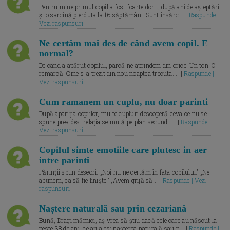
Pentru mine primul copil a fost foarte dorit, după ani de așteptări
și o sarcină pierduta la 16 săptămâni. Sunt însărc... |
Raspunde |
Vezi raspunsuri
Ne certăm mai des de când avem copil. E
normal?
De când a apărut copilul, parcă ne aprindem din orice. Un ton. O
remarcă. Cine s-a trezit din nou noaptea trecuta.... |
Raspunde |
Vezi raspunsuri
Cum ramanem un cuplu, nu doar parinti
După apariția copiilor, multe cupluri descoperă ceva ce nu se
spune prea des: relația se mută pe plan secund. ... |
Raspunde |
Vezi raspunsuri
Copilul simte emotiile care plutesc in aer
intre parinti
Părinții spun deseori: „Noi nu ne certăm în fața copilului.” „Ne
abținem, ca să fie liniște.” „Avem grijă să... |
Raspunde | Vezi
raspunsuri
Naștere naturală sau prin cezariană
Bună, Dragi mămici, aș vrea să știu dacă cele care au născut la
peste 38 de ani, ce ați ales: nașterea naturală sau p... |
Raspunde |