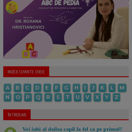
INDEX CUVINTE CHEIE
A
B
C
D
E
F
G
H
I
J
K
L
M
N
O
P
Q
R
S
T
U
V
X
Y
Z
ÎNTREBARI
Voi iubi al doilea copil la fel ca pe primul?