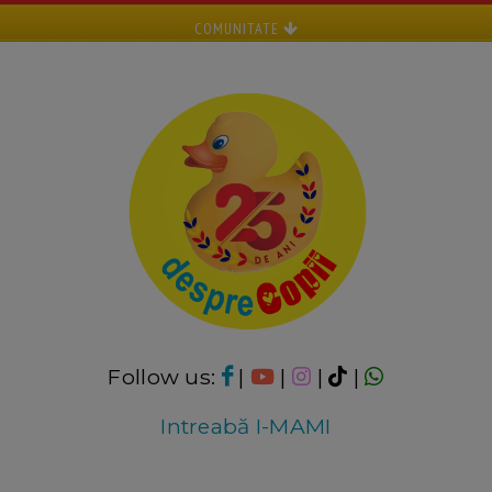
COMUNITATE
Follow us:
|
|
|
|
Intreabă I-MAMI