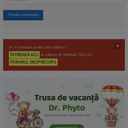
Ai o întrebare pentru alte mămici?
ÎNTREABĂ AICI
la rubrica de întrebări SAU pe
FORUMUL DESPRECOPII