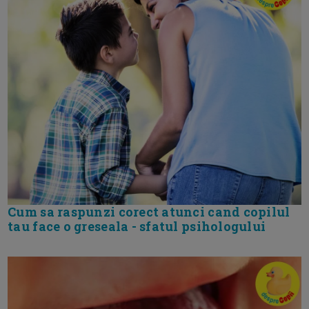
Cum sa raspunzi corect atunci cand copilul
tau face o greseala - sfatul psihologului