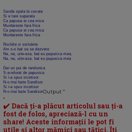
Sanda spala la covata
Si e tare suparata
Ca papusa ei cea mica
Murdareste fara frica
Ca papusa ei cea mica
Murdareste fara frica
Rochite si sortulete
Am s-o bat sa se dezvete
Na, na, uite-asa, bat eu papusica mea,
Na, na, uite-asa, bat eu papusica mea
Dar un pui de randunica
S-a-ndurat de papusica
Si i-a spus incetisor
N-o mai bate Sandisor
Si i-a spus incetisor
Output "
N-o mai bate Sandisor
"
✔️ Dacă ți-a plăcut articolul sau ți-a
fost de folos, apreciază-l cu un
share! Aceste informații le pot fi
utile și altor mămici sau tătici. Îți