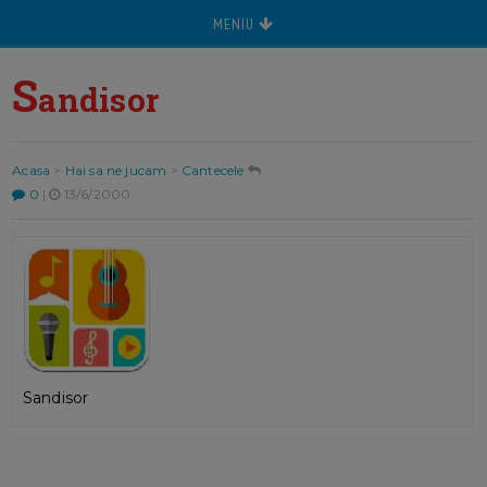
MENIU
S
andisor
Acasa
>
Hai sa ne jucam
>
Cantecele
0
|
13/6/2000
Sandisor