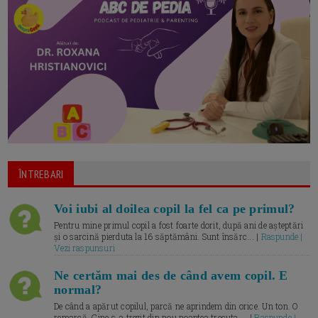
ÎNTREBARI
Voi iubi al doilea copil la fel ca pe primul?
Pentru mine primul copil a fost foarte dorit, după ani de așteptări
și o sarcină pierduta la 16 săptămâni. Sunt însărc... |
Raspunde |
Vezi raspunsuri
Ne certăm mai des de când avem copil. E
normal?
De când a apărut copilul, parcă ne aprindem din orice. Un ton. O
remarcă. Cine s-a trezit din nou noaptea trecuta.... |
Raspunde |