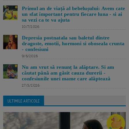
Primul an de viață al bebelușului: Avem cate
un sfat important pentru fiecare luna - si ai
sa vezi ca te va ajuta
10/7/2026
Depresia postnatala sau baletul dintre
dragoste, emotii, hormoni si oboseala crunta
- confesiuni
9/6/2026
Nu am vrut să renunț la alăptare. Si am
căutat până am găsit cauza durerii -
confesiunile unei mame care alăptează
27/3/2026
ULTIMILE ARTICOLE