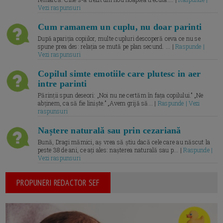
Vezi raspunsuri
Cum ramanem un cuplu, nu doar parinti
După apariția copiilor, multe cupluri descoperă ceva ce nu se
spune prea des: relația se mută pe plan secund. ... |
Raspunde |
Vezi raspunsuri
Copilul simte emotiile care plutesc in aer
intre parinti
Părinții spun deseori: „Noi nu ne certăm în fața copilului.” „Ne
abținem, ca să fie liniște.” „Avem grijă să... |
Raspunde | Vezi
raspunsuri
Naștere naturală sau prin cezariană
Bună, Dragi mămici, aș vrea să știu dacă cele care au născut la
peste 38 de ani, ce ați ales: nașterea naturală sau p... |
Raspunde |
Vezi raspunsuri
PROPUNERI REDACTOR SEF