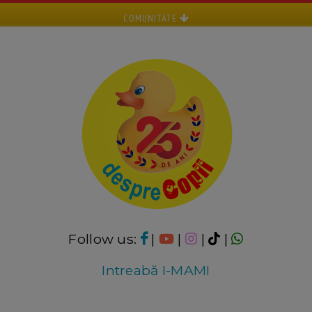
COMUNITATE
Follow us:
|
|
|
|
Intreabă I-MAMI