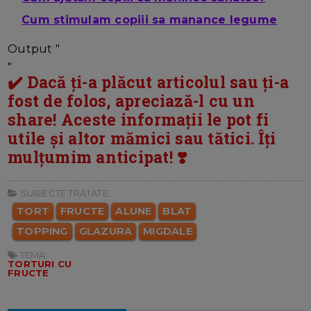
Cum stimulam copiii sa manance legume
Output "
"
✔️ Dacă ți-a plăcut articolul sau ți-a
fost de folos, apreciază-l cu un
share! Aceste informații le pot fi
utile și altor mămici sau tătici. Îți
mulțumim anticipat! ❣️
SUBIECTE TRATATE:
TORT
FRUCTE
ALUNE
BLAT
TOPPING
GLAZURA
MIGDALE
TEMA:
TORTURI CU
FRUCTE