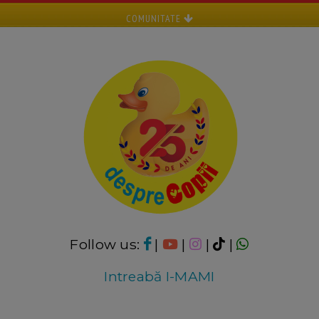
COMUNITATE
Follow us:
|
|
|
|
Intreabă I-MAMI