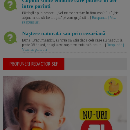
Copilul simte emotiile care plutesc in aer
intre parinti
Părinții spun deseori: „Noi nu ne certăm în fața copilului.” „Ne
abținem, ca să fie liniște.” „Avem grijă să... |
Raspunde | Vezi
raspunsuri
Naștere naturală sau prin cezariană
Bună, Dragi mămici, aș vrea să știu dacă cele care au născut la
peste 38 de ani, ce ați ales: nașterea naturală sau p... |
Raspunde |
Vezi raspunsuri
PROPUNERI REDACTOR SEF