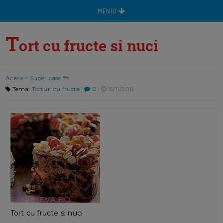
MENIU
T
ort cu fructe si nuci
Acasa
>
Super case
Tema:
Torturi cu fructe
|
0
|
15/11/2011
Tort cu fructe si nuci