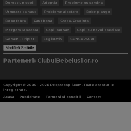
Doresc un copil
Adoptia
Probleme cu sarcina
Urmeaza sa nasc
Probleme alaptare
Bebe plange
Bebe febra
Caut bona
Cresa, Gradinta
Mergem la scoala
Copil bolnav
Copii cu nevoi speciale
Gemeni, Tripleti
Legislativ
CONCURSURI
Modifică Setările
Parteneri:
ClubulBebelusilor.ro
Copyright © 2000 - 2026
Desprecopii.com
. Toate drepturile
inregistrate.
Acasa
Publicitate
Termeni si conditii
Contact