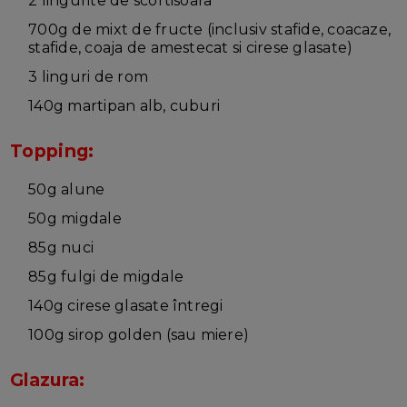
2 lingurite de scortisoara
700g de mixt de fructe (inclusiv stafide, coacaze,
stafide, coaja de amestecat si cirese glasate)
3 linguri de rom
140g martipan alb, cuburi
Topping:
50g alune
50g migdale
85g nuci
85g fulgi de migdale
140g cirese glasate întregi
100g sirop golden (sau miere)
Glazura: