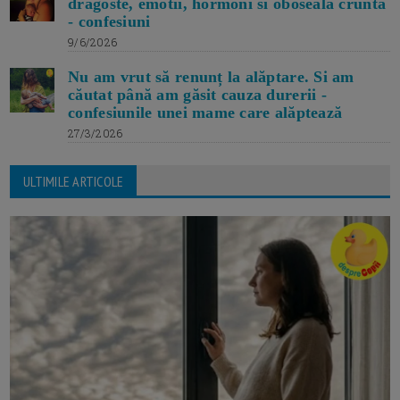
dragoste, emotii, hormoni si oboseala crunta
- confesiuni
9/6/2026
Nu am vrut să renunț la alăptare. Si am
căutat până am găsit cauza durerii -
confesiunile unei mame care alăptează
27/3/2026
ULTIMILE ARTICOLE