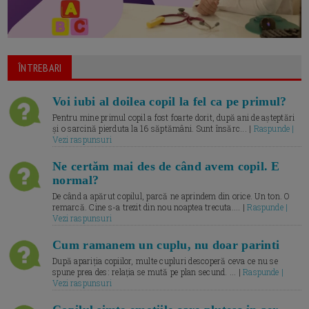
ÎNTREBARI
Voi iubi al doilea copil la fel ca pe primul?
Pentru mine primul copil a fost foarte dorit, după ani de așteptări
și o sarcină pierduta la 16 săptămâni. Sunt însărc... |
Raspunde |
Vezi raspunsuri
Ne certăm mai des de când avem copil. E
normal?
De când a apărut copilul, parcă ne aprindem din orice. Un ton. O
remarcă. Cine s-a trezit din nou noaptea trecuta.... |
Raspunde |
Vezi raspunsuri
Cum ramanem un cuplu, nu doar parinti
După apariția copiilor, multe cupluri descoperă ceva ce nu se
spune prea des: relația se mută pe plan secund. ... |
Raspunde |
Vezi raspunsuri