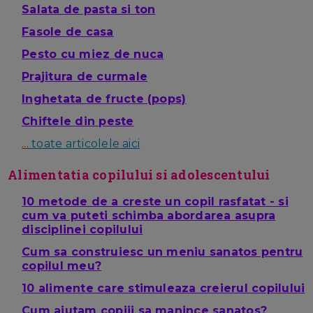
Salata de pasta si ton
Fasole de casa
Pesto cu miez de nuca
Prajitura de curmale
Inghetata de fructe (pops)
Chiftele din peste
..
. toate articolele aici
Alimentatia copilului si adolescentului
10 metode de a creste un copil rasfatat - si
cum va puteti schimba abordarea asupra
disciplinei copilului
Cum sa construiesc un meniu sanatos pentru
copilul meu?
10 alimente care stimuleaza creierul copilului
Cum ajutam copiii sa manince sanatos?