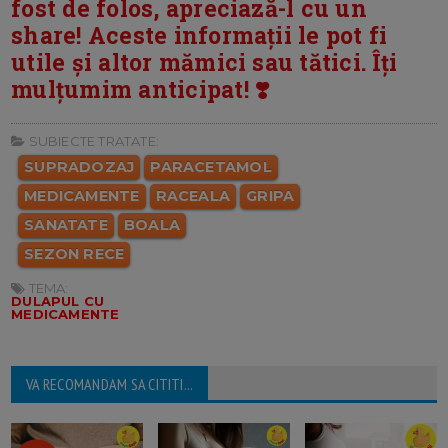
fost de folos, apreciază-l cu un
share! Aceste informații le pot fi
utile și altor mămici sau tătici. Îți
mulțumim anticipat! ❣️
SUBIECTE TRATATE:
SUPRADOZAJ
PARACETAMOL
MEDICAMENTE
RACEALA
GRIPA
SANATATE
BOALA
SEZON RECE
TEMA:
DULAPUL CU
MEDICAMENTE
VA RECOMANDAM SA CITITI...