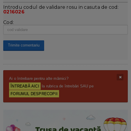
Introdu codul de validare rosu in casuta de cod:
0216026
Cod:
Ai o întrebare pentru alte mămici?
ÎNTREABĂ AICI
la rubrica de întrebări SAU pe
FORUMUL DESPRECOPII