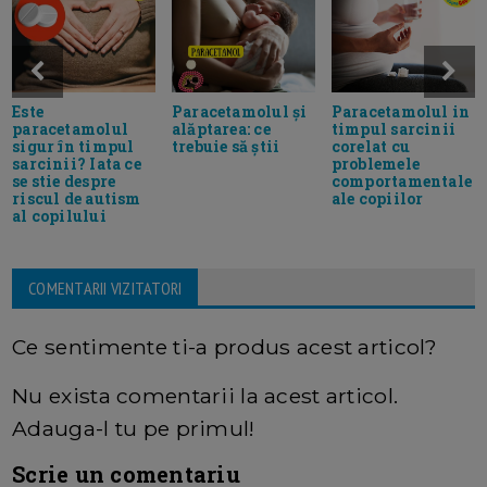
Este
Paracetamolul și
Paracetamolul in
paracetamolul
alăptarea: ce
timpul sarcinii
sigur în timpul
trebuie să știi
corelat cu
sarcinii? Iata ce
problemele
se stie despre
comportamentale
riscul de autism
ale copiilor
al copilului
COMENTARII VIZITATORI
Ce sentimente ti-a produs acest articol?
Nu exista comentarii la acest articol.
Adauga-l tu pe primul!
Scrie un comentariu