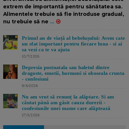
extrem de importantă pentru sănătatea sa.
Alimentele trebuie să fie introduse gradual,
nu trebuie să ne
...
Primul an de viață al bebelușului: Avem cate
un sfat important pentru fiecare luna - si ai
sa vezi ca te va ajuta
10/7/2026
Depresia postnatala sau baletul dintre
dragoste, emotii, hormoni si oboseala crunta
- confesiuni
9/6/2026
Nu am vrut să renunț la alăptare. Si am
căutat până am găsit cauza durerii -
confesiunile unei mame care alăptează
27/3/2026