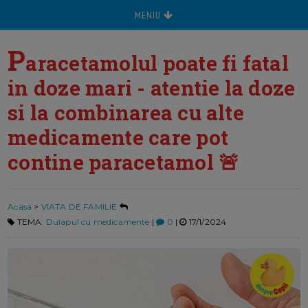
MENIU
P
aracetamolul poate fi fatal
in doze mari - atentie la doze
si la combinarea cu alte
medicamente care pot
contine paracetamol 🚨
Acasa
>
VIATA DE FAMILIE
TEMA:
Dulapul cu medicamente
|
0
|
17/1/2024