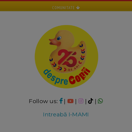
COMUNITATE
Follow us:
|
|
|
|
Intreabă I-MAMI