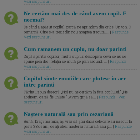
Vezi raspunsuri
Ne certăm mai des de când avem copil. E
normal?
De când a apărut copilul, parcă ne aprindem din orice. Un ton. O
remarcă. Cine s-a trezit din nou noaptea trecuta.... |
Raspunde |
Vezi raspunsuri
Cum ramanem un cuplu, nu doar parinti
După apariția copiilor, multe cupluri descoperă ceva ce nu se
spune prea des: relația se mută pe plan secund. ... |
Raspunde |
Vezi raspunsuri
Copilul simte emotiile care plutesc in aer
intre parinti
Părinții spun deseori: „Noi nu ne certăm în fața copilului.” „Ne
abținem, ca să fie liniște.” „Avem grijă să... |
Raspunde | Vezi
raspunsuri
Naștere naturală sau prin cezariană
Bună, Dragi mămici, aș vrea să știu dacă cele care au născut la
peste 38 de ani, ce ați ales: nașterea naturală sau p... |
Raspunde |
Vezi raspunsuri