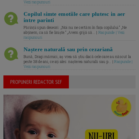
Vezi raspunsuri
Copilul simte emotiile care plutesc in aer
intre parinti
Părinții spun deseori: „Noi nu ne certăm în fața copilului.” „Ne
abținem, ca să fie liniște.” „Avem grijă să... |
Raspunde | Vezi
raspunsuri
Naștere naturală sau prin cezariană
Bună, Dragi mămici, aș vrea să știu dacă cele care au născut la
peste 38 de ani, ce ați ales: nașterea naturală sau p... |
Raspunde |
Vezi raspunsuri
PROPUNERI REDACTOR SEF