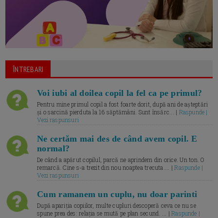
ÎNTREBARI
Voi iubi al doilea copil la fel ca pe primul?
Pentru mine primul copil a fost foarte dorit, după ani de așteptări
și o sarcină pierduta la 16 săptămâni. Sunt însărc... |
Raspunde |
Vezi raspunsuri
Ne certăm mai des de când avem copil. E
normal?
De când a apărut copilul, parcă ne aprindem din orice. Un ton. O
remarcă. Cine s-a trezit din nou noaptea trecuta.... |
Raspunde |
Vezi raspunsuri
Cum ramanem un cuplu, nu doar parinti
După apariția copiilor, multe cupluri descoperă ceva ce nu se
spune prea des: relația se mută pe plan secund. ... |
Raspunde |