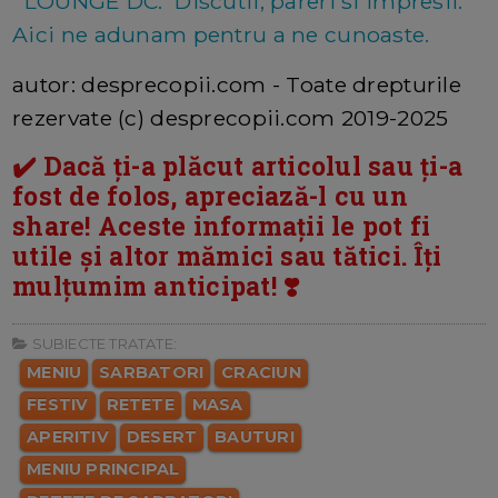
LOUNGE DC:
Discutii, pareri si impresii.
Aici ne adunam pentru a ne cunoaste.
autor: desprecopii.com - Toate drepturile
rezervate (c) desprecopii.com 2019-2025
✔️ Dacă ți-a plăcut articolul sau ți-a
fost de folos, apreciază-l cu un
share! Aceste informații le pot fi
utile și altor mămici sau tătici. Îți
mulțumim anticipat! ❣️
SUBIECTE TRATATE:
MENIU
SARBATORI
CRACIUN
FESTIV
RETETE
MASA
APERITIV
DESERT
BAUTURI
MENIU PRINCIPAL