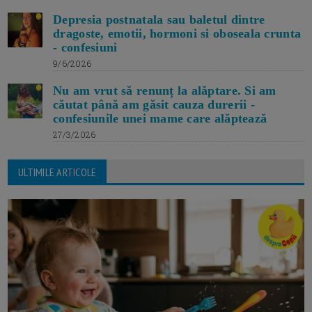
Depresia postnatala sau baletul dintre
dragoste, emotii, hormoni si oboseala crunta
- confesiuni
9/6/2026
Nu am vrut să renunț la alăptare. Si am
căutat până am găsit cauza durerii -
confesiunile unei mame care alăptează
27/3/2026
ULTIMILE ARTICOLE