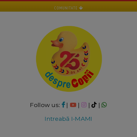
COMUNITATE
Follow us:
|
|
|
|
Intreabă I-MAMI