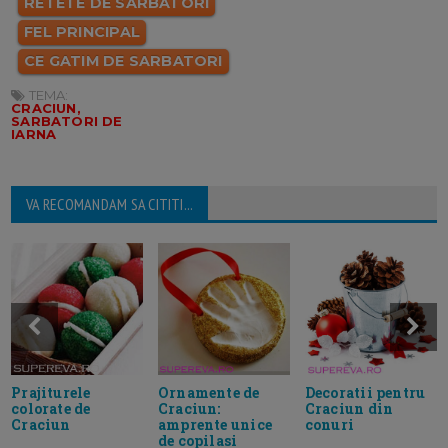
RETETE DE SARBATORI
FEL PRINCIPAL
CE GATIM DE SARBATORI
TEMA:
CRACIUN,
SARBATORI DE
IARNA
VA RECOMANDAM SA CITITI...
Prajiturele
Ornamente de
Decoratii pentru
colorate de
Craciun:
Craciun din
Craciun
amprente unice
conuri
de copilasi