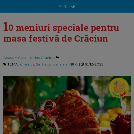
MENIU
1
0 meniuri speciale pentru
masa festivă de Crăciun
Acasa
>
Casa lui Mos Craciun
TEMA:
Craciun, Sarbatori de iarna
|
0
|
18/12/2025