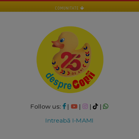
COMUNITATE
Follow us:
|
|
|
|
Intreabă I-MAMI