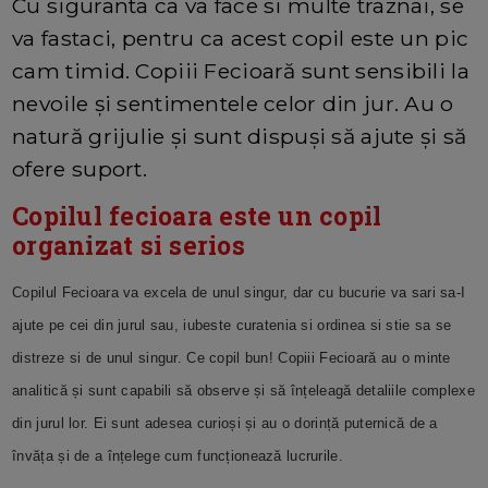
Cu siguranta ca va face si multe traznai, se
va fastaci, pentru ca acest copil este un pic
cam timid. Copiii Fecioară sunt sensibili la
nevoile și sentimentele celor din jur. Au o
natură grijulie și sunt dispuși să ajute și să
ofere suport.
Copilul fecioara este un copil
organizat si serios
Copilul Fecioara va excela de unul singur, dar cu bucurie va sari sa-I
ajute pe cei din jurul sau, iubeste curatenia si ordinea si stie sa se
distreze si de unul singur. Ce copil bun! Copiii Fecioară au o minte
analitică și sunt capabili să observe și să înțeleagă detaliile complexe
din jurul lor. Ei sunt adesea curioși și au o dorință puternică de a
învăța și de a înțelege cum funcționează lucrurile.