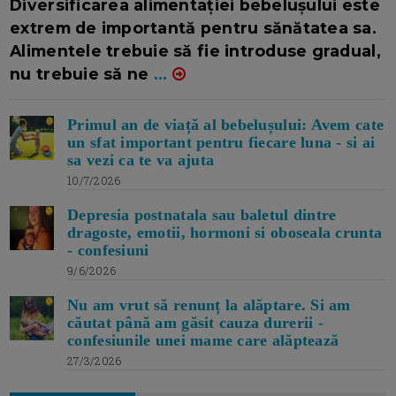
Diversificarea alimentației bebelușului este
extrem de importantă pentru sănătatea sa.
Alimentele trebuie să fie introduse gradual,
nu trebuie să ne
...
Primul an de viață al bebelușului: Avem cate
un sfat important pentru fiecare luna - si ai
sa vezi ca te va ajuta
10/7/2026
Depresia postnatala sau baletul dintre
dragoste, emotii, hormoni si oboseala crunta
- confesiuni
9/6/2026
Nu am vrut să renunț la alăptare. Si am
căutat până am găsit cauza durerii -
confesiunile unei mame care alăptează
27/3/2026