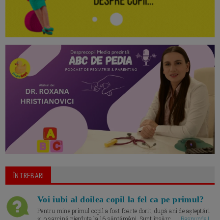
ÎNTREBARI
Voi iubi al doilea copil la fel ca pe primul?
Pentru mine primul copil a fost foarte dorit, după ani de așteptări
și o sarcină pierduta la 16 săptămâni. Sunt însărc... |
Raspunde |