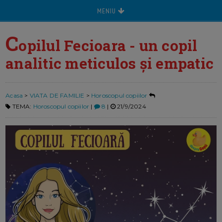
MENIU
C
opilul Fecioara - un copil
analitic meticulos și empatic
Acasa
>
VIATA DE FAMILIE
>
Horoscopul copiilor
TEMA:
Horoscopul copiilor
|
8
|
21/9/2024