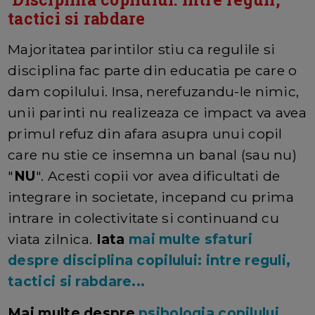
tactici si rabdare
Majoritatea parintilor stiu ca regulile si
disciplina fac parte din educatia pe care o
dam copilului. Insa, nerefuzandu-le nimic,
unii parinti nu realizeaza ce impact va avea
primul refuz din afara asupra unui copil
care nu stie ce insemna un banal (sau nu)
"
NU
". Acesti copii vor avea dificultati de
integrare in societate, incepand cu prima
intrare in colectivitate si continuand cu
viata zilnica.
Iata
mai multe sfaturi
despre disciplina copilului: intre reguli,
tactici si rabdare...
Mai multe despre
psihologia copilului