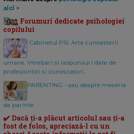
aici >
Forumuri dedicate psihologiei
copilului
Cabinetul PSI: Arta cunoasterii
umane. Intrebari si raspunsuri date de
profesionisti si cunoscatori.
PARENTING - sau despre meseria
de parinte
✔️ Dacă ți-a plăcut articolul sau ți-a
fost de folos, apreciază-l cu un
share! Aceste informații le pot fi