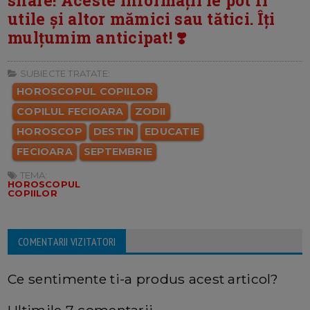
utile și altor mămici sau tătici. Îți
mulțumim anticipat! ❣️
SUBIECTE TRATATE:
HOROSCOPUL COPIILOR
COPILUL FECIOARA
ZODII
HOROSCOP
DESTIN
EDUCATIE
FECIOARA
SEPTEMBRIE
TEMA:
HOROSCOPUL
COPIILOR
COMENTARII VIZITATORI
Ce sentimente ti-a produs acest articol?
Ultimile 7 comentarii