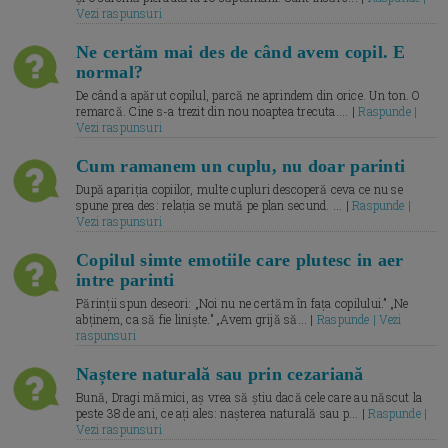
Vezi raspunsuri
Ne certăm mai des de când avem copil. E
normal?
De când a apărut copilul, parcă ne aprindem din orice. Un ton. O
remarcă. Cine s-a trezit din nou noaptea trecuta.... |
Raspunde |
Vezi raspunsuri
Cum ramanem un cuplu, nu doar parinti
După apariția copiilor, multe cupluri descoperă ceva ce nu se
spune prea des: relația se mută pe plan secund. ... |
Raspunde |
Vezi raspunsuri
Copilul simte emotiile care plutesc in aer
intre parinti
Părinții spun deseori: „Noi nu ne certăm în fața copilului.” „Ne
abținem, ca să fie liniște.” „Avem grijă să... |
Raspunde | Vezi
raspunsuri
Naștere naturală sau prin cezariană
Bună, Dragi mămici, aș vrea să știu dacă cele care au născut la
peste 38 de ani, ce ați ales: nașterea naturală sau p... |
Raspunde |
Vezi raspunsuri