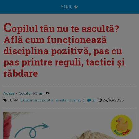
MENIU
C
opilul tău nu te ascultă?
Află cum funcționează
disciplina pozitivă, pas cu
pas printre reguli, tactici și
răbdare
Acasa
>
Copilul 1-3 ani
TEMA:
Educatia copilului neastamparat :)
|
21
|
24/10/2025