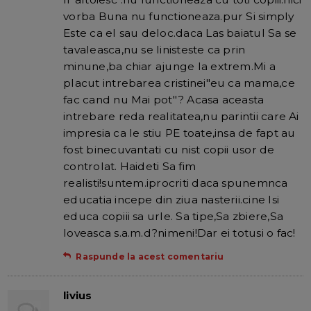
vorba Buna nu functioneaza.pur Si simply
Este ca el sau deloc.daca Las baiatul Sa se
tavaleasca,nu se linisteste ca prin
minune,ba chiar ajunge la extrem.Mi a
placut intrebarea cristinei"eu ca mama,ce
fac cand nu Mai pot"? Acasa aceasta
intrebare reda realitatea,nu parintii care Ai
impresia ca le stiu PE toate,insa de fapt au
fost binecuvantati cu nist copii usor de
controlat. Haideti Sa fim
realisti!suntem.iprocriti daca spunemnca
educatia incepe din ziua nasterii.cine Isi
educa copiii sa urle. Sa tipe,Sa zbiere,Sa
loveasca s.a.m.d?nimeni!Dar ei totusi o fac!
Raspunde la acest comentariu
livius