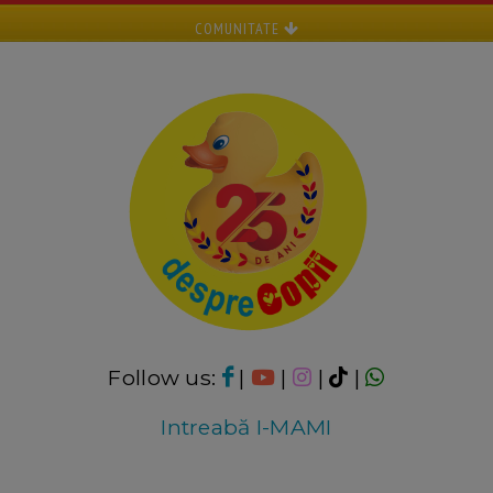
COMUNITATE
Follow us:
|
|
|
|
Intreabă I-MAMI