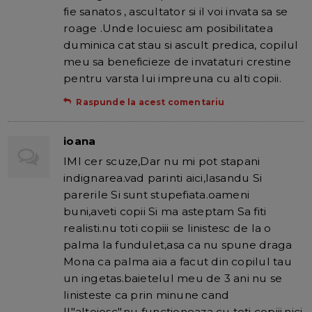
fie sanatos , ascultator si il voi invata sa se
roage .Unde locuiesc am posibilitatea
duminica cat stau si ascult predica, copilul
meu sa beneficieze de invataturi crestine
pentru varsta lui impreuna cu alti copii.
Raspunde la acest comentariu
ioana
IMI cer scuze,Dar nu mi pot stapani
indignarea.vad parinti aici,lasandu Si
parerile Si sunt stupefiata.oameni
buni,aveti copii Si ma asteptam Sa fiti
realisti.nu toti copiii se linistesc de la o
palma la fundulet,asa ca nu spune draga
Mona ca palma aia a facut din copilul tau
un ingetas.baietelul meu de 3 ani nu se
linisteste ca prin minune cand
Il"altoiesc".nu functioneaza cu toti copiii.nici