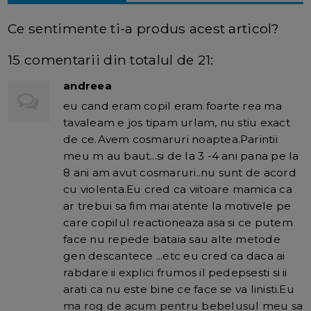
Ce sentimente ti-a produs acest articol?
15 comentarii din totalul de 21:
andreea
eu cand eram copil eram foarte rea ma
tavaleam e jos tipam urlam, nu stiu exact
de ce.Avem cosmaruri noaptea.Parintii
meu m au baut...si de la 3 -4 ani pana pe la
8 ani am avut cosmaruri..nu sunt de acord
cu violenta.Eu cred ca viitoare mamica ca
ar trebui sa fim mai atente la motivele pe
care copilul reactioneaza asa si ce putem
face nu repede bataia sau alte metode
gen descantece ...etc eu cred ca daca ai
rabdare ii explici frumos il pedepsesti si ii
arati ca nu este bine ce face se va linisti.Eu
ma rog de acum pentru bebelusul meu sa