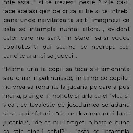
mie asta..." si te trezesti peste 2 zile ca-ti
face acelasi gen de criza si tie si te intrebi
pana unde naivitatea ta sa-ti imaginezi ca
asta se intampla numai altora..., evident
celor care nu sant "in stare" sa-si educe
copilul...si-ti dai seama ce nedrept esti
cand te arunci sa judeci...
"Mama urla la copil sa taca si-l ameninta
sau chiar il palmuieste, in timp ce copilul
nu vrea sa renunte la jucaria pe care a pus
mana, plange in hohote si urla ca el "vlea si
vlea", se tavaleste pe jos....lumea se aduna
si se aud sfaturi : "de ce doamna nu-i luati
jucaria?", "de ce nu-i trageti o bataie buna
sa stie cine-i seful?" , "asta se intampla