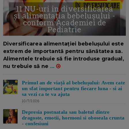
11 NU-uri in diversificarea
și alimentația bebelușului -
conform Academiei de
Pediatrie
16/7/2026
AUTOR: EDITOR DC.
Diversificarea alimentației bebelușului este
extrem de importantă pentru sănătatea sa.
Alimentele trebuie să fie introduse gradual,
nu trebuie să ne
...
Primul an de viață al bebelușului: Avem cate
un sfat important pentru fiecare luna - si ai
sa vezi ca te va ajuta
10/7/2026
Depresia postnatala sau baletul dintre
dragoste, emotii, hormoni si oboseala crunta
- confesiuni