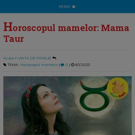
MENIU
H
oroscopul mamelor: Mama
Taur
Acasa
>
VIATA DE FAMILIE
TEMA:
Horoscopul mamelor
|
0
|
6/1/2023