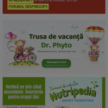
ÎNTREABĂ AICI
la rubrica de întrebări SAU pe
FORUMUL DESPRECOPII