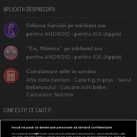
APLICATII DESPRECOPII
Odiseea Sarcinii pe telefonul tau
pentru ANDROID
|
pentru IOS (Apple)
"Eu, Mămica" pe telefonul tau
pentru ANDROID
|
pentru IOS (Apple)
Calculatoare utile in sarcina
Afla data nasterii
|
Cate Kg. in plus
|
Sexul
bebelusului
|
Culoare ochi bebe
|
Calculator Nutritie
CINE ESTI? CE CAUTI?
Doresc un copil
Adoptia
Probleme cu sarcina
Nouă ne pasă ca datele tale personale să rămână confidențiale
Noi și partenerii noștri
589
stocăm și/sau accesăm informații pe dispozitivul dvs., precum identificatorii cookie
Urmeaza sa nasc
Probleme alaptare
Bebe plange
unici pentru prelucrarea datelor cu caracter personal. Puteți accepta sau gestiona preferințele dvs. făcând clic