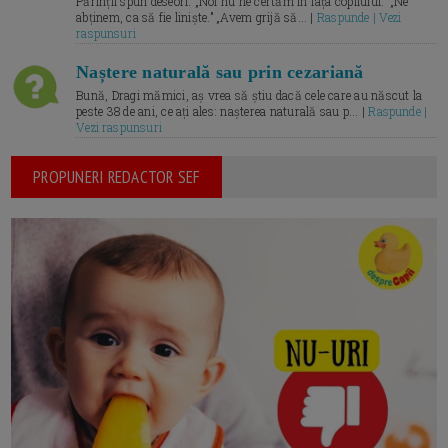
Părinții spun deseori: „Noi nu ne certăm în fața copilului.” „Ne
abținem, ca să fie liniște.” „Avem grijă să... |
Raspunde | Vezi
raspunsuri
Naștere naturală sau prin cezariană
Bună, Dragi mămici, aș vrea să știu dacă cele care au născut la
peste 38 de ani, ce ați ales: nașterea naturală sau p... |
Raspunde |
Vezi raspunsuri
PROPUNERI REDACTOR SEF