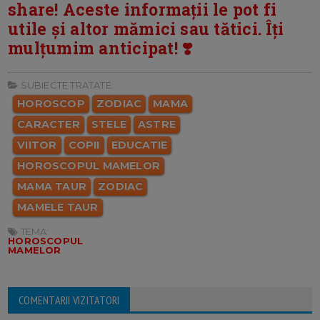
share! Aceste informații le pot fi
utile și altor mămici sau tătici. Îți
mulțumim anticipat! ❣️
SUBIECTE TRATATE:
HOROSCOP
ZODIAC
MAMA
CARACTER
STELE
ASTRE
VIITOR
COPII
EDUCATIE
HOROSCOPUL MAMELOR
MAMA TAUR
ZODIAC
MAMELE TAUR
TEMA:
HOROSCOPUL
MAMELOR
COMENTARII VIZITATORI