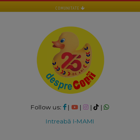
COMUNITATE
Follow us:
|
|
|
|
Intreabă I-MAMI