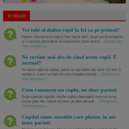
ÎNTREBARI
Voi iubi al doilea copil la fel ca pe primul?
Pentru mine primul copil a fost foarte dorit, după ani de așteptări
și o sarcină pierduta la 16 săptămâni. Sunt însărc... |
Raspunde |
Vezi raspunsuri
Ne certăm mai des de când avem copil. E
normal?
De când a apărut copilul, parcă ne aprindem din orice. Un ton. O
remarcă. Cine s-a trezit din nou noaptea trecuta.... |
Raspunde |
Vezi raspunsuri
Cum ramanem un cuplu, nu doar parinti
După apariția copiilor, multe cupluri descoperă ceva ce nu se
spune prea des: relația se mută pe plan secund. ... |
Raspunde |
Vezi raspunsuri
Copilul simte emotiile care plutesc in aer
intre parinti