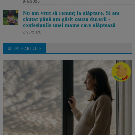
9/6/2026
Nu am vrut să renunț la alăptare. Si am
căutat până am găsit cauza durerii -
confesiunile unei mame care alăptează
27/3/2026
ULTIMILE ARTICOLE