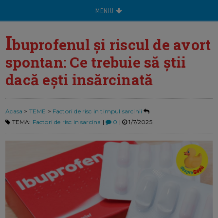
MENIU
I
buprofenul și riscul de avort
spontan: Ce trebuie să știi
dacă ești insărcinată
Acasa
>
TEME
>
Factori de risc in timpul sarcinii
TEMA:
Factori de risc in sarcina
|
0
|
1/7/2025