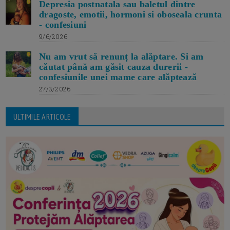
Depresia postnatala sau baletul dintre
dragoste, emotii, hormoni si oboseala crunta
- confesiuni
9/6/2026
Nu am vrut să renunț la alăptare. Si am
căutat până am găsit cauza durerii -
confesiunile unei mame care alăptează
27/3/2026
ULTIMILE ARTICOLE