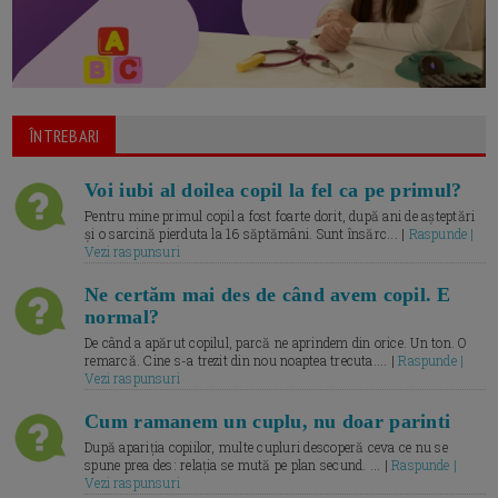
ÎNTREBARI
Voi iubi al doilea copil la fel ca pe primul?
Pentru mine primul copil a fost foarte dorit, după ani de așteptări
și o sarcină pierduta la 16 săptămâni. Sunt însărc... |
Raspunde |
Vezi raspunsuri
Ne certăm mai des de când avem copil. E
normal?
De când a apărut copilul, parcă ne aprindem din orice. Un ton. O
remarcă. Cine s-a trezit din nou noaptea trecuta.... |
Raspunde |
Vezi raspunsuri
Cum ramanem un cuplu, nu doar parinti
După apariția copiilor, multe cupluri descoperă ceva ce nu se
spune prea des: relația se mută pe plan secund. ... |
Raspunde |
Vezi raspunsuri