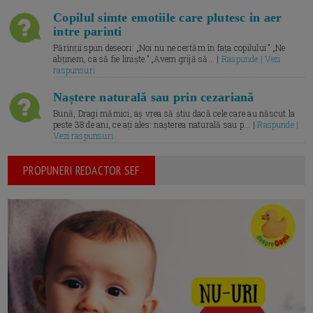
Copilul simte emotiile care plutesc in aer
intre parinti
Părinții spun deseori: „Noi nu ne certăm în fața copilului.” „Ne
abținem, ca să fie liniște.” „Avem grijă să... |
Raspunde | Vezi
raspunsuri
Naștere naturală sau prin cezariană
Bună, Dragi mămici, aș vrea să știu dacă cele care au născut la
peste 38 de ani, ce ați ales: nașterea naturală sau p... |
Raspunde |
Vezi raspunsuri
PROPUNERI REDACTOR SEF