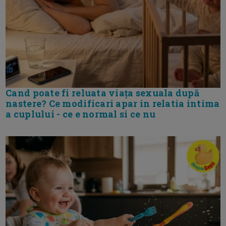
Cand poate fi reluata viața sexuala după
nastere? Ce modificari apar in relatia intima
a cuplului - ce e normal si ce nu