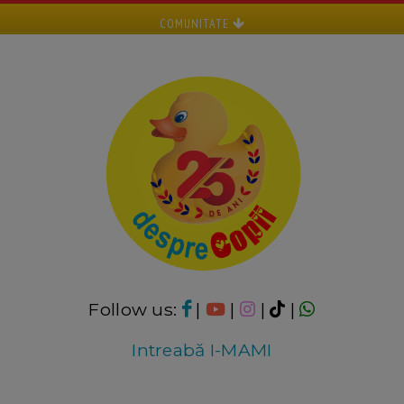
COMUNITATE
Follow us:
|
|
|
|
Intreabă I-MAMI