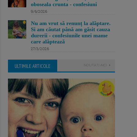
oboseala crunta - confesiuni
9/6/2026
Nu am vrut să renunț la alăptare.
Si am căutat până am găsit cauza
durerii - confesiunile unei mame
care alăptează
27/3/2026
ULTIMILE ARTICOLE
NOUTATI AICI