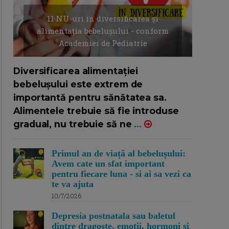
11 NU-uri in diversificarea și
alimentația bebelușului - conform
Academiei de Pediatrie
16/7/2026
AUTOR: EDITOR DC.
Diversificarea alimentației
bebelușului este extrem de
importantă pentru sănătatea sa.
Alimentele trebuie să fie introduse
gradual, nu trebuie să ne
...
Primul an de viață al bebelușului:
Avem cate un sfat important
pentru fiecare luna - si ai sa vezi ca
te va ajuta
10/7/2026
Depresia postnatala sau baletul
dintre dragoste, emotii, hormoni si