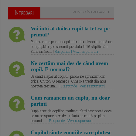
ÎNTREBARI
PUNE O ÎNTREBARE
Voi iubi al doilea copil la fel ca pe
primul?
Pentru mine primul copil a fost foarte dorit, după ani
de așteptări și o sarcină pierduta la 16 săptămâni.
Sunt însărc... |
Raspunde | Vezi raspunsuri
Ne certăm mai des de când avem
copil. E normal?
De când a apărut copilul, parcă ne aprindem din
orice. Un ton. O remarcă. Cine s-a trezit din nou
noaptea trecuta.... |
Raspunde | Vezi raspunsuri
Cum ramanem un cuplu, nu doar
parinti
După apariția copiilor, multe cupluri descoperă ceva
ce nu se spune prea des: relația se mută pe plan
secund. ... |
Raspunde | Vezi raspunsuri
Copilul simte emotiile care plutesc