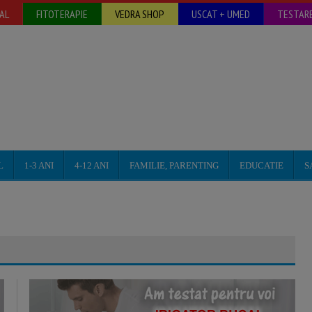
AL
FITOTERAPIE
VEDRA SHOP
USCAT + UMED
TESTARE
L
1-3 ANI
4-12 ANI
FAMILIE, PARENTING
EDUCATIE
S