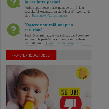
in aer intre parinti
Părinții spun deseori: „Noi nu ne certăm în fața
copilului.” „Ne abținem, ca să fie liniște.” „Avem grijă
să... |
Raspunde | Vezi raspunsuri
Naștere naturală sau prin
cezariană
Bună, Dragi mămici, aș vrea să știu dacă cele care
au născut la peste 38 de ani, ce ați ales: nașterea
naturală sau p... |
Raspunde | Vezi raspunsuri
PROPUNERI REDACTOR SEF