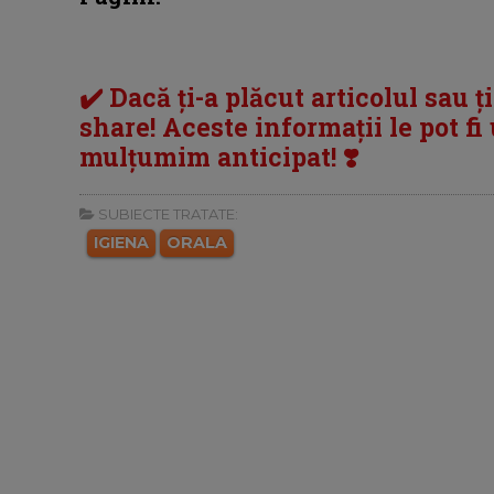
✔️ Dacă ți-a plăcut articolul sau ț
share! Aceste informații le pot fi u
mulțumim anticipat! ❣️
SUBIECTE TRATATE:
IGIENA
ORALA