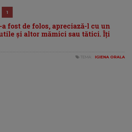
1
i-a fost de folos, apreciază-l cu un
tile și altor mămici sau tătici. Îți
TEMA:
IGIENA ORALA