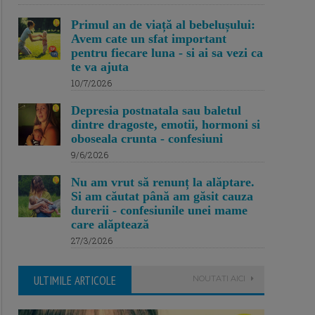
Primul an de viață al bebelușului:
Avem cate un sfat important
pentru fiecare luna - si ai sa vezi ca
te va ajuta
10/7/2026
Depresia postnatala sau baletul
dintre dragoste, emotii, hormoni si
oboseala crunta - confesiuni
9/6/2026
Nu am vrut să renunț la alăptare.
Si am căutat până am găsit cauza
durerii - confesiunile unei mame
care alăptează
27/3/2026
ULTIMILE ARTICOLE
NOUTATI AICI