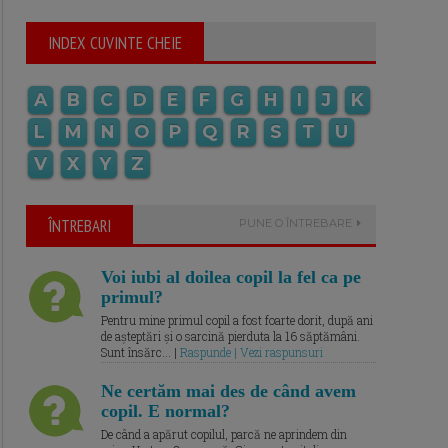
INDEX CUVINTE CHEIE
A
B
C
D
E
F
G
H
I
J
K
L
M
N
O
P
Q
R
S
T
U
V
X
Y
Z
ÎNTREBARI
PUNE O ÎNTREBARE
Voi iubi al doilea copil la fel ca pe
primul?
Pentru mine primul copil a fost foarte dorit, după ani
de așteptări și o sarcină pierduta la 16 săptămâni.
Sunt însărc... |
Raspunde | Vezi raspunsuri
Ne certăm mai des de când avem
copil. E normal?
De când a apărut copilul, parcă ne aprindem din