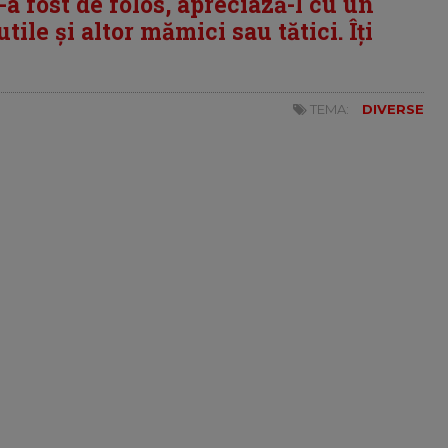
i-a fost de folos, apreciază-l cu un
tile și altor mămici sau tătici. Îți
TEMA:
DIVERSE