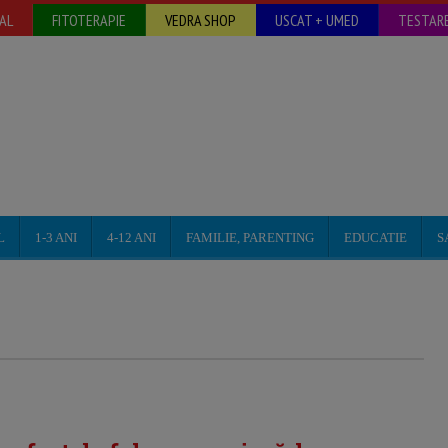
AL
FITOTERAPIE
VEDRA SHOP
USCAT + UMED
TESTARE
L
1-3 ANI
4-12 ANI
FAMILIE, PARENTING
EDUCATIE
S