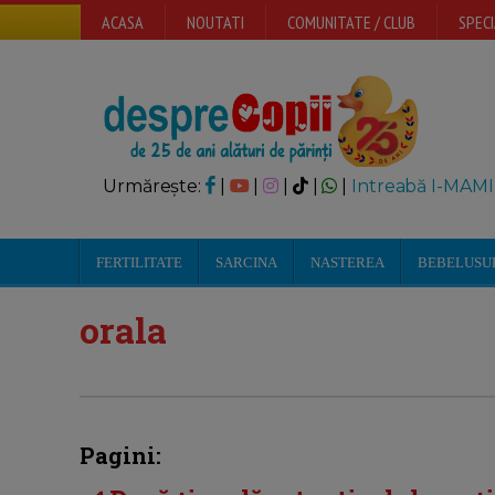
ACASA
NOUTATI
COMUNITATE / CLUB
SPECI
Urmărește:
|
|
|
|
|
Intreabă I-MAMI
FERTILITATE
SARCINA
NASTEREA
BEBELUSU
orala
Pagini: