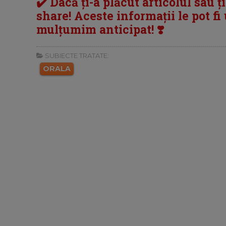
✔️ Dacă ți-a plăcut articolul sau ț
share! Aceste informații le pot fi u
mulțumim anticipat! ❣️
SUBIECTE TRATATE:
ORALA