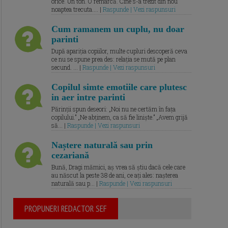
orice. Un ton. O remarcă. Cine s-a trezit din nou
noaptea trecuta.... |
Raspunde | Vezi raspunsuri
Cum ramanem un cuplu, nu doar
parinti
După apariția copiilor, multe cupluri descoperă ceva
ce nu se spune prea des: relația se mută pe plan
secund. ... |
Raspunde | Vezi raspunsuri
Copilul simte emotiile care plutesc
in aer intre parinti
Părinții spun deseori: „Noi nu ne certăm în fața
copilului.” „Ne abținem, ca să fie liniște.” „Avem grijă
să... |
Raspunde | Vezi raspunsuri
Naștere naturală sau prin
cezariană
Bună, Dragi mămici, aș vrea să știu dacă cele care
au născut la peste 38 de ani, ce ați ales: nașterea
naturală sau p... |
Raspunde | Vezi raspunsuri
PROPUNERI REDACTOR SEF