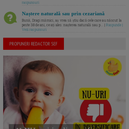
raspunsuri
Naștere naturală sau prin cezariană
Bună, Dragi mămici, aș vrea să știu dacă cele care au născut la
peste 38 de ani, ce ați ales: nașterea naturală sau p... |
Raspunde |
Vezi raspunsuri
PROPUNERI REDACTOR SEF