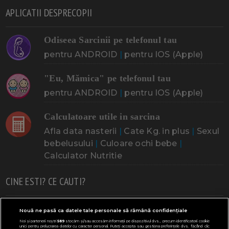
APLICATII DESPRECOPII
Odiseea Sarcinii pe telefonul tau
pentru ANDROID
|
pentru IOS (Apple)
"Eu, Mămica" pe telefonul tau
pentru ANDROID
|
pentru IOS (Apple)
Calculatoare utile in sarcina
Afla data nasterii
|
Cate Kg. in plus
|
Sexul
bebelusului
|
Culoare ochi bebe
|
Calculator Nutritie
CINE ESTI? CE CAUTI?
Doresc un copil
Adoptia
Probleme cu sarcina
Nouă ne pasă ca datele tale personale să rămână confidențiale
Noi și partenerii noștri
589
stocăm și/sau accesăm informații pe dispozitivul dvs., precum identificatorii cookie
Urmeaza sa nasc
Probleme alaptare
Bebe plange
unici pentru prelucrarea datelor cu caracter personal. Puteți accepta sau gestiona preferințele dvs. făcând clic