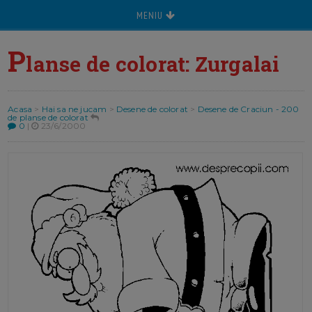
MENIU
P
lanse de colorat: Zurgalai
Acasa
>
Hai sa ne jucam
>
Desene de colorat
>
Desene de Craciun - 200
de planse de colorat
0
|
23/6/2000