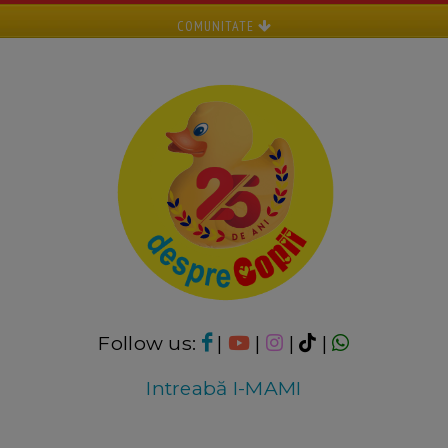
COMUNITATE
Follow us:
|
|
|
|
Intreabă I-MAMI