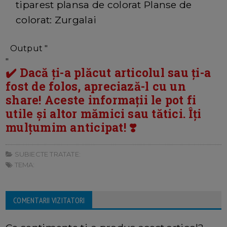
tiparest plansa de colorat Planse de
colorat: Zurgalai
Output "
"
✔️ Dacă ți-a plăcut articolul sau ți-a
fost de folos, apreciază-l cu un
share! Aceste informații le pot fi
utile și altor mămici sau tătici. Îți
mulțumim anticipat! ❣️
SUBIECTE TRATATE:
TEMA:
COMENTARII VIZITATORI