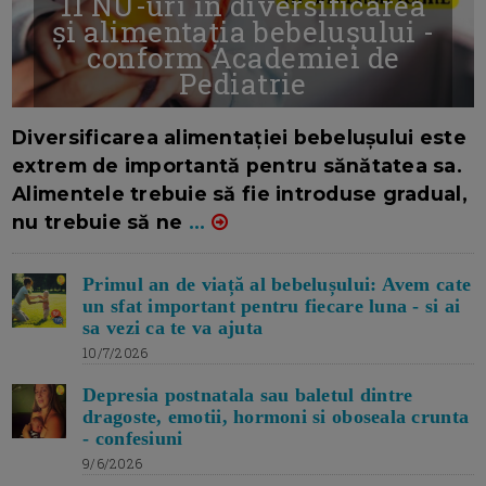
11 NU-uri in diversificarea
și alimentația bebelușului -
conform Academiei de
Pediatrie
16/7/2026
AUTOR: EDITOR DC.
Diversificarea alimentației bebelușului este
extrem de importantă pentru sănătatea sa.
Alimentele trebuie să fie introduse gradual,
nu trebuie să ne
...
Primul an de viață al bebelușului: Avem cate
un sfat important pentru fiecare luna - si ai
sa vezi ca te va ajuta
10/7/2026
Depresia postnatala sau baletul dintre
dragoste, emotii, hormoni si oboseala crunta
- confesiuni
9/6/2026