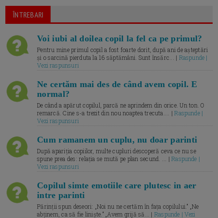
ÎNTREBARI
Voi iubi al doilea copil la fel ca pe primul?
Pentru mine primul copil a fost foarte dorit, după ani de așteptări
și o sarcină pierduta la 16 săptămâni. Sunt însărc... |
Raspunde |
Vezi raspunsuri
Ne certăm mai des de când avem copil. E
normal?
De când a apărut copilul, parcă ne aprindem din orice. Un ton. O
remarcă. Cine s-a trezit din nou noaptea trecuta.... |
Raspunde |
Vezi raspunsuri
Cum ramanem un cuplu, nu doar parinti
După apariția copiilor, multe cupluri descoperă ceva ce nu se
spune prea des: relația se mută pe plan secund. ... |
Raspunde |
Vezi raspunsuri
Copilul simte emotiile care plutesc in aer
intre parinti
Părinții spun deseori: „Noi nu ne certăm în fața copilului.” „Ne
abținem, ca să fie liniște.” „Avem grijă să... |
Raspunde | Vezi