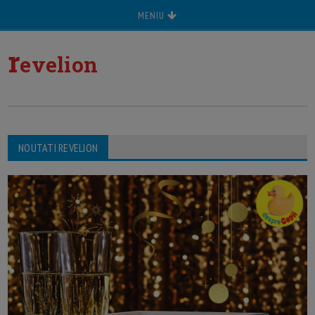
MENIU
r
evelion
NOUTATI REVELION