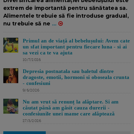
Diversificarea alimentației bebelușului este
extrem de importantă pentru sănătatea sa.
Alimentele trebuie să fie introduse gradual,
nu trebuie să ne
...
Primul an de viață al bebelușului: Avem cate
un sfat important pentru fiecare luna - si ai
sa vezi ca te va ajuta
10/7/2026
Depresia postnatala sau baletul dintre
dragoste, emotii, hormoni si oboseala crunta
- confesiuni
9/6/2026
Nu am vrut să renunț la alăptare. Si am
căutat până am găsit cauza durerii -
confesiunile unei mame care alăptează
27/3/2026