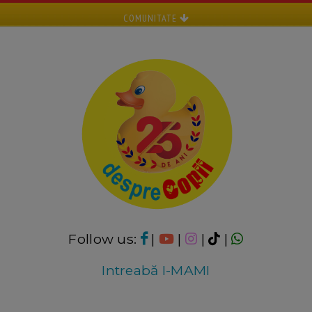
COMUNITATE
Follow us:
|
|
|
|
Intreabă I-MAMI