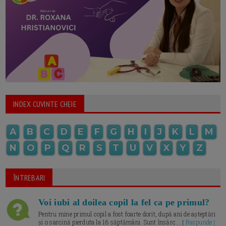
INDEX CUVINTE CHEIE
A
B
C
D
E
F
G
H
I
J
K
L
M
N
O
P
Q
R
S
T
U
V
X
Y
Z
ÎNTREBARI
Voi iubi al doilea copil la fel ca pe primul?
Pentru mine primul copil a fost foarte dorit, după ani de așteptări
și o sarcină pierduta la 16 săptămâni. Sunt însărc... |
Raspunde |