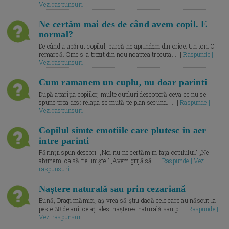
Vezi raspunsuri
Ne certăm mai des de când avem copil. E
normal?
De când a apărut copilul, parcă ne aprindem din orice. Un ton. O
remarcă. Cine s-a trezit din nou noaptea trecuta.... |
Raspunde |
Vezi raspunsuri
Cum ramanem un cuplu, nu doar parinti
După apariția copiilor, multe cupluri descoperă ceva ce nu se
spune prea des: relația se mută pe plan secund. ... |
Raspunde |
Vezi raspunsuri
Copilul simte emotiile care plutesc in aer
intre parinti
Părinții spun deseori: „Noi nu ne certăm în fața copilului.” „Ne
abținem, ca să fie liniște.” „Avem grijă să... |
Raspunde | Vezi
raspunsuri
Naștere naturală sau prin cezariană
Bună, Dragi mămici, aș vrea să știu dacă cele care au născut la
peste 38 de ani, ce ați ales: nașterea naturală sau p... |
Raspunde |
Vezi raspunsuri