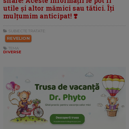
share! Aceste informații le pot fi
utile și altor mămici sau tătici. Îți
mulțumim anticipat! ❣️
SUBIECTE TRATATE:
REVELION
TEMA:
DIVERSE