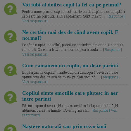
Voi iubi al doilea copil la fel ca pe primul?
Pentru mine primul copil a fost foarte dorit, după ani de așteptări
și o sarcină pierduta la 16 săptămâni. Sunt însărc... |
Raspunde |
Vezi raspunsuri
Ne certăm mai des de când avem copil. E
normal?
De când a apărut copilul, parcă ne aprindem din orice. Un ton. O
remarcă. Cine s-a trezit din nou noaptea trecuta.... |
Raspunde |
Vezi raspunsuri
Cum ramanem un cuplu, nu doar parinti
După apariția copiilor, multe cupluri descoperă ceva ce nu se
spune prea des: relația se mută pe plan secund. ... |
Raspunde |
Vezi raspunsuri
Copilul simte emotiile care plutesc in aer
intre parinti
Părinții spun deseori: „Noi nu ne certăm în fața copilului.” „Ne
abținem, ca să fie liniște.” „Avem grijă să... |
Raspunde | Vezi
raspunsuri
Naștere naturală sau prin cezariană