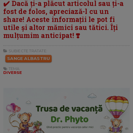
✔️ Dacă ți-a plăcut articolul sau ți-a
fost de folos, apreciază-l cu un
share! Aceste informații le pot fi
utile și altor mămici sau tătici. Îți
mulțumim anticipat! ❣️
SUBIECTE TRATATE:
SANGE ALBASTRU
TEMA:
DIVERSE