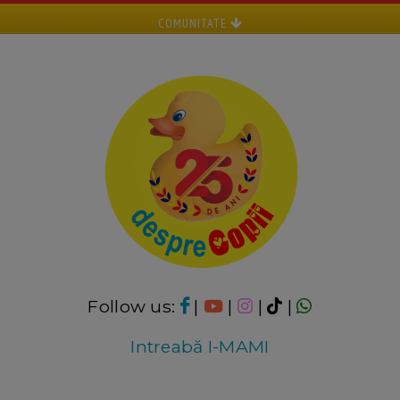
COMUNITATE
Follow us:
|
|
|
|
Intreabă I-MAMI