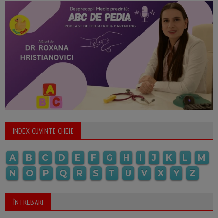
INDEX CUVINTE CHEIE
A
B
C
D
E
F
G
H
I
J
K
L
M
N
O
P
Q
R
S
T
U
V
X
Y
Z
ÎNTREBARI