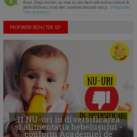
Bună, Dragi mămici, aș vrea să știu dacă cele care au născut la
peste 38 de ani, ce ați ales: nașterea naturală sau p... |
Raspunde |
Vezi raspunsuri
PROPUNERI REDACTOR SEF
11 NU-uri in diversificarea
și alimentația bebelușului -
conform Academiei de