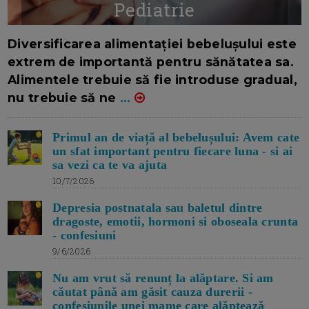
Pediatrie
16/7/2026
AUTOR: EDITOR DC.
Diversificarea alimentației bebelușului este
extrem de importantă pentru sănătatea sa.
Alimentele trebuie să fie introduse gradual,
nu trebuie să ne
...
Primul an de viață al bebelușului: Avem cate
un sfat important pentru fiecare luna - si ai
sa vezi ca te va ajuta
10/7/2026
Depresia postnatala sau baletul dintre
dragoste, emotii, hormoni si oboseala crunta
- confesiuni
9/6/2026
Nu am vrut să renunț la alăptare. Si am
căutat până am găsit cauza durerii -
confesiunile unei mame care alăptează