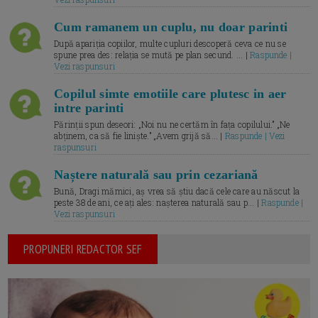
Cum ramanem un cuplu, nu doar parinti
După apariția copiilor, multe cupluri descoperă ceva ce nu se
spune prea des: relația se mută pe plan secund. ... |
Raspunde |
Vezi raspunsuri
Copilul simte emotiile care plutesc in aer
intre parinti
Părinții spun deseori: „Noi nu ne certăm în fața copilului.” „Ne
abținem, ca să fie liniște.” „Avem grijă să... |
Raspunde | Vezi
raspunsuri
Naștere naturală sau prin cezariană
Bună, Dragi mămici, aș vrea să știu dacă cele care au născut la
peste 38 de ani, ce ați ales: nașterea naturală sau p... |
Raspunde |
Vezi raspunsuri
PROPUNERI REDACTOR SEF