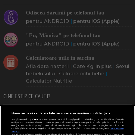
Odiseea Sarcinii pe telefonul tau
pentru ANDROID
|
pentru IOS (Apple)
"Eu, Mămica" pe telefonul tau
pentru ANDROID
|
pentru IOS (Apple)
Calculatoare utile in sarcina
Afla data nasterii
|
Cate Kg. in plus
|
Sexul
bebelusului
|
Culoare ochi bebe
|
Calculator Nutritie
CINE ESTI? CE CAUTI?
Doresc un copil
Adoptia
Probleme cu sarcina
Nouă ne pasă ca datele tale personale să rămână confidențiale
Noi și partenerii noștri
589
stocăm și/sau accesăm informații pe dispozitivul dvs., precum identificatorii cookie
Urmeaza sa nasc
Probleme alaptare
Bebe plange
unici pentru prelucrarea datelor cu caracter personal. Puteți accepta sau gestiona preferințele dvs. făcând clic
mai jos, respectiv vă puteți opune utilizării unui interes legitim în orice moment pe pagina cu politica de
confidențialitate. Aceste alegeri vor fi raportate partenerilor noștri și nu vă vor afecta navigarea.
Mai multe
Bebe febra
Caut bona
Cresa, Gradinta
detalii
Noi si partenerii nostri (retelele de socializare si agentiile de publicitate partenere, precum si furnizorii nostri de