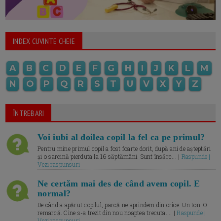
INDEX CUVINTE CHEIE
A
B
C
D
E
F
G
H
I
J
K
L
M
N
O
P
Q
R
S
T
U
V
X
Y
Z
ÎNTREBARI
Voi iubi al doilea copil la fel ca pe primul?
Pentru mine primul copil a fost foarte dorit, după ani de așteptări
și o sarcină pierduta la 16 săptămâni. Sunt însărc... |
Raspunde |
Vezi raspunsuri
Ne certăm mai des de când avem copil. E
normal?
De când a apărut copilul, parcă ne aprindem din orice. Un ton. O
remarcă. Cine s-a trezit din nou noaptea trecuta.... |
Raspunde |
Vezi raspunsuri