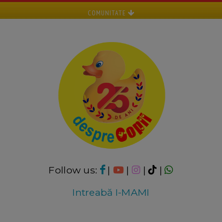
COMUNITATE
Follow us:
|
|
|
|
Intreabă I-MAMI