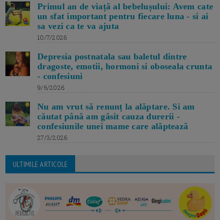
Primul an de viață al bebelușului: Avem cate
un sfat important pentru fiecare luna - si ai
sa vezi ca te va ajuta
10/7/2026
Depresia postnatala sau baletul dintre
dragoste, emotii, hormoni si oboseala crunta
- confesiuni
9/6/2026
Nu am vrut să renunț la alăptare. Si am
căutat până am găsit cauza durerii -
confesiunile unei mame care alăptează
27/3/2026
ULTIMILE ARTICOLE