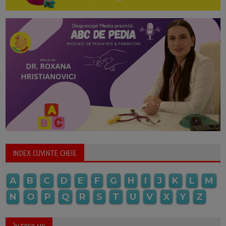
INDEX CUVINTE CHEIE
A
B
C
D
E
F
G
H
I
J
K
L
M
N
O
P
Q
R
S
T
U
V
X
Y
Z