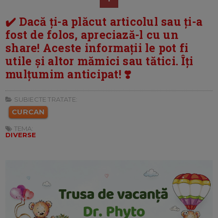
✔️ Dacă ți-a plăcut articolul sau ți-a
fost de folos, apreciază-l cu un
share! Aceste informații le pot fi
utile și altor mămici sau tătici. Îți
mulțumim anticipat! ❣️
SUBIECTE TRATATE:
CURCAN
TEMA:
DIVERSE