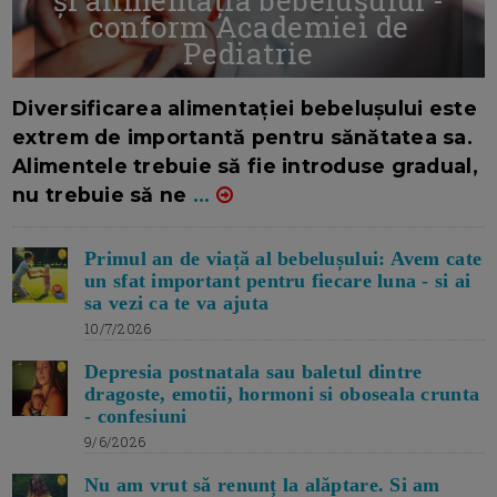
conform Academiei de
Pediatrie
16/7/2026
AUTOR: EDITOR DC.
Diversificarea alimentației bebelușului este
extrem de importantă pentru sănătatea sa.
Alimentele trebuie să fie introduse gradual,
nu trebuie să ne
...
Primul an de viață al bebelușului: Avem cate
un sfat important pentru fiecare luna - si ai
sa vezi ca te va ajuta
10/7/2026
Depresia postnatala sau baletul dintre
dragoste, emotii, hormoni si oboseala crunta
- confesiuni
9/6/2026
Nu am vrut să renunț la alăptare. Si am