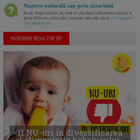
Naștere naturală sau prin cezariană
Bună, Dragi mămici, aș vrea să știu dacă cele care au născut la
peste 38 de ani, ce ați ales: nașterea naturală sau p... |
Raspunde |
Vezi raspunsuri
PROPUNERI REDACTOR SEF
11 NU-uri in diversificarea
și alimentația bebelușului -