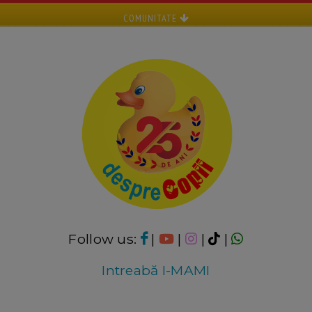
COMUNITATE
Follow us:
|
|
|
|
Intreabă I-MAMI