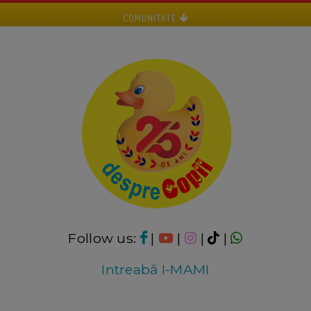
COMUNITATE
Follow us:
|
|
|
|
Intreabă I-MAMI