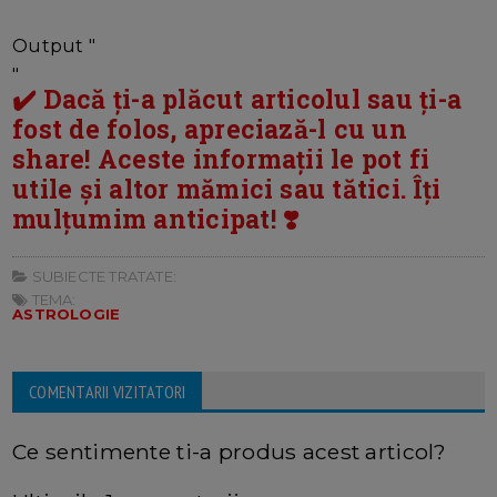
Output "
"
✔️ Dacă ți-a plăcut articolul sau ți-a
fost de folos, apreciază-l cu un
share! Aceste informații le pot fi
utile și altor mămici sau tătici. Îți
mulțumim anticipat! ❣️
SUBIECTE TRATATE:
TEMA:
ASTROLOGIE
COMENTARII VIZITATORI
Ce sentimente ti-a produs acest articol?