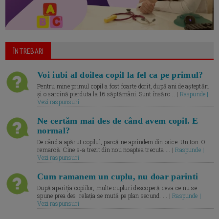
ÎNTREBARI
Voi iubi al doilea copil la fel ca pe primul?
Pentru mine primul copil a fost foarte dorit, după ani de așteptări
și o sarcină pierduta la 16 săptămâni. Sunt însărc... |
Raspunde |
Vezi raspunsuri
Ne certăm mai des de când avem copil. E
normal?
De când a apărut copilul, parcă ne aprindem din orice. Un ton. O
remarcă. Cine s-a trezit din nou noaptea trecuta.... |
Raspunde |
Vezi raspunsuri
Cum ramanem un cuplu, nu doar parinti
După apariția copiilor, multe cupluri descoperă ceva ce nu se
spune prea des: relația se mută pe plan secund. ... |
Raspunde |
Vezi raspunsuri