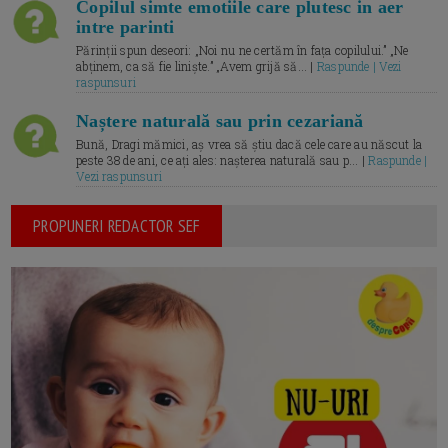
Copilul simte emotiile care plutesc in aer
intre parinti
Părinții spun deseori: „Noi nu ne certăm în fața copilului.” „Ne
abținem, ca să fie liniște.” „Avem grijă să... |
Raspunde | Vezi
raspunsuri
Naștere naturală sau prin cezariană
Bună, Dragi mămici, aș vrea să știu dacă cele care au născut la
peste 38 de ani, ce ați ales: nașterea naturală sau p... |
Raspunde |
Vezi raspunsuri
PROPUNERI REDACTOR SEF