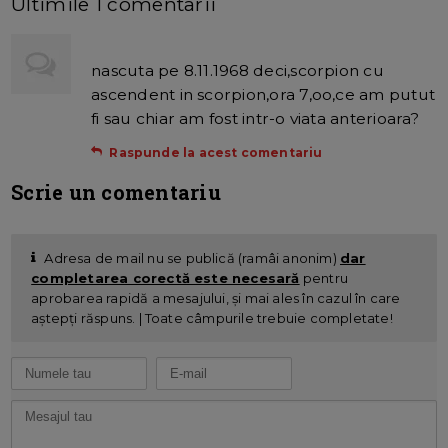
Ultimile 1 comentarii
nascuta pe 8.11.1968 deci,scorpion cu
ascendent in scorpion,ora 7,oo,ce am putut
fi sau chiar am fost intr-o viata anterioara?
Raspunde la acest comentariu
Scrie un comentariu
Adresa de mail nu se publică (ramâi anonim)
dar
completarea corectă este necesară
pentru
aprobarea rapidă a mesajului, și mai ales în cazul în care
aștepți răspuns. | Toate câmpurile trebuie completate!