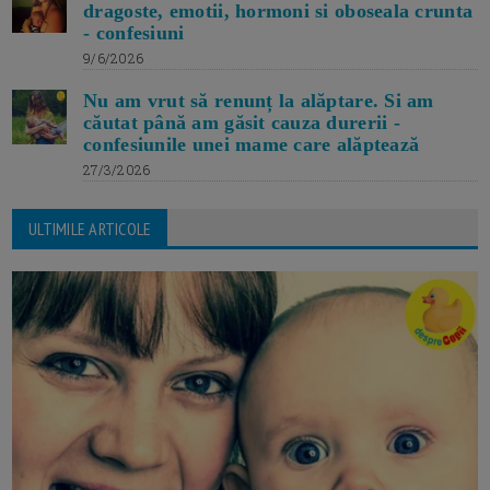
dragoste, emotii, hormoni si oboseala crunta
- confesiuni
9/6/2026
Nu am vrut să renunț la alăptare. Si am
căutat până am găsit cauza durerii -
confesiunile unei mame care alăptează
27/3/2026
ULTIMILE ARTICOLE