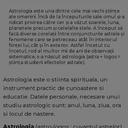
Astrologia este una dintre cele mai vechi ştiinţe
ale omenirii. Încă de la începuturile sale omul şi-a
ridicat privirea către cer şi a văzut soarele, luna,
planetele precum şi celelalte stele. A început să
facă diverse corelaţii între conjuncturile astrale şi
fenomene care se petreceau atât în interiorul
fiinţei lui, cât şi în exterior. Astfel încetul cu
încetul, rod al multor mii de ani de observaţii
sistematice, s-a născut astrologia (astra + logos =
ştiinţa studierii efectelor astrale).
Astrologia este o stiinta spirituala, un
instrument practic de cunoastere si
educatie. Datele personale, necesare unui
studiu astrologic sunt: anul, luna, ziua, ora
si locul de nastere.
Astrologia
(astro-logos : cuvantul astrelor)