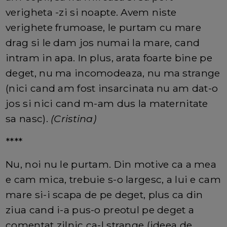
verigheta -zi si noapte. Avem niste
verighete frumoase, le purtam cu mare
drag si le dam jos numai la mare, cand
intram in apa. In plus, arata foarte bine pe
deget, nu ma incomodeaza, nu ma strange
(nici cand am fost insarcinata nu am dat-o
jos si nici cand m-am dus la maternitate
sa nasc).
(Cristina)
****
Nu, noi nu le purtam. Din motive ca a mea
e cam mica, trebuie s-o largesc, a lui e cam
mare si-i scapa de pe deget, plus ca din
ziua cand i-a pus-o preotul pe deget a
comentat zilnic ca-l strange (ideea de