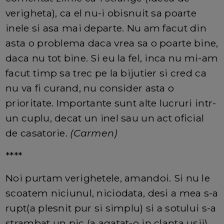
verigheta), ca el nu-i obisnuit sa poarte
inele si asa mai departe. Nu am facut din
asta o problema daca vrea sa o poarte bine,
daca nu tot bine. Si eu la fel, inca nu mi-am
facut timp sa trec pe la bijutier si cred ca
nu va fi curand, nu consider asta o
prioritate. Importante sunt alte lucruri intr-
un cuplu, decat un inel sau un act oficial
de casatorie.
(Carmen)
****
Noi purtam verighetele, amandoi. Si nu le
scoatem niciunul, niciodata, desi a mea s-a
rupt(a plesnit pur si simplu) si a sotului s-a
strambat un pic (a agatat-o in clanta usii).