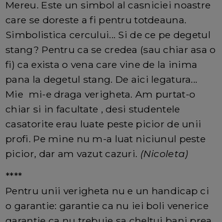
Mereu. Este un simbol al casniciei noastre
care se doreste a fi pentru totdeauna.
Simbolistica cercului... Si de ce pe degetul
stang? Pentru ca se credea (sau chiar asa o
fi) ca exista o vena care vine de la inima
pana la degetul stang. De aici legatura...
Mie mi-e draga verigheta. Am purtat-o
chiar si in facultate , desi studentele
casatorite erau luate peste picior de unii
profi. Pe mine nu m-a luat niciunul peste
picior, dar am vazut cazuri.
(Nicoleta)
****
Pentru unii verigheta nu e un handicap ci
o garantie: garantie ca nu iei boli venerice
garantie ca nu trebuie sa cheltui bani prea