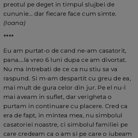
preotul pe deget in timpul slujbei de
cununie... dar fiecare face cum simte.
(Ioana)
****
Eu am purtat-o de cand ne-am casatorit,
pana....la vreo 6 luni dupa ce am divortat.
Nu ma intrebati de ce ca nu stiu sa va
raspund. Si m-am despartit cu greu de ea,
mai mult de gura celor din jur. Pe el nu-l
mai aveam in suflet, dar verigheta o
purtam in continuare cu placere. Cred ca
era de fapt, in mintea mea, nu simbolul
casatoriei noastre, ci simbolul familiei pe
care credeam ca o am si pe care o iubeam