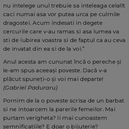
nu intelege unul trebuie sa inteleaga celallt
caci numai asa vor putea urca pe culmile
dragostei. Acum indesati in degete
cercurile care v-au ramas si asa lumea va
sti de iubirea voastra si de faptul ca au ceva
de invatat din ea si de la voi.”
Anul acesta am cununat încă o pereche şi
le-am spus aceeaşi poveste. Dacă v-a
plăcut spuneţi-o şi voi mai departe!
(Gabriel Paduraru)
Pornim de la o poveste scrisa de un barbat
si ne intoarcem la parerile femeilor. Mai
purtam verigheta? Ii mai cunoastem
semnificatiile? E doar o bijuterie?