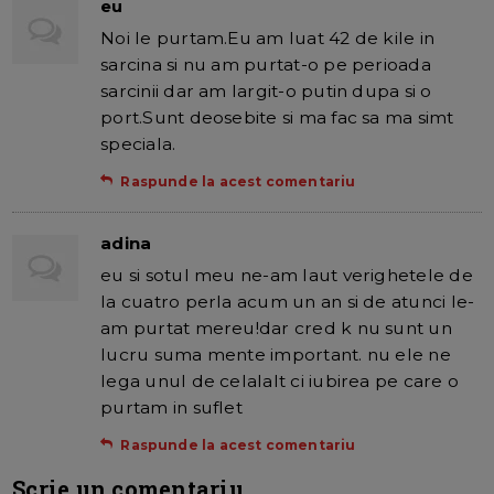
eu
Noi le purtam.Eu am luat 42 de kile in
sarcina si nu am purtat-o pe perioada
sarcinii dar am largit-o putin dupa si o
port.Sunt deosebite si ma fac sa ma simt
speciala.
Raspunde la acest comentariu
adina
eu si sotul meu ne-am laut verighetele de
la cuatro perla acum un an si de atunci le-
am purtat mereu!dar cred k nu sunt un
lucru suma mente important. nu ele ne
lega unul de celalalt ci iubirea pe care o
purtam in suflet
Raspunde la acest comentariu
Scrie un comentariu