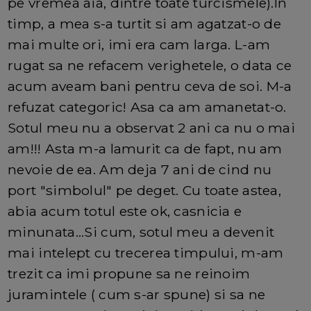
pe vremea aia, dintre toate turcismele).In
timp, a mea s-a turtit si am agatzat-o de
mai multe ori, imi era cam larga. L-am
rugat sa ne refacem verighetele, o data ce
acum aveam bani pentru ceva de soi. M-a
refuzat categoric! Asa ca am amanetat-o.
Sotul meu nu a observat 2 ani ca nu o mai
am!!! Asta m-a lamurit ca de fapt, nu am
nevoie de ea. Am deja 7 ani de cind nu
port "simbolul" pe deget. Cu toate astea,
abia acum totul este ok, casnicia e
minunata...Si cum, sotul meu a devenit
mai intelept cu trecerea timpului, m-am
trezit ca imi propune sa ne reinoim
juramintele ( cum s-ar spune) si sa ne