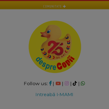
COMUNITATE
Follow us:
|
|
|
|
Intreabă I-MAMI