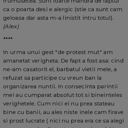
frumusetea. Sunt foarte mandra de faptul
ca o poarta desi e alergic (stie ca sunt cam
geloasa dar asta m-a linistit intru totul).
(Alex)
****
In urma unui gest "de protest mut" am
amanetat verigheta. De fapt a fost asa: cind
ne-am casatorit el, barbatul vietii mele, a
refuzat sa participe cu vreun ban la
organizarea nuntii. In consecinta parintii
mei au cumparat absolut tot si bineinteles
verighetele. Cum nici ei nu prea stateau
bine cu banii, au ales niste inele cam firave
si prost lucrate ( nici nu prea era ce sa alegi