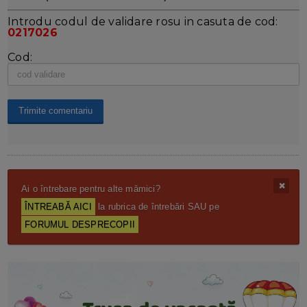
Introdu codul de validare rosu in casuta de cod:
0217026
Cod:
Ai o întrebare pentru alte mămici?
ÎNTREABĂ AICI
la rubrica de întrebări SAU pe
FORUMUL DESPRECOPII