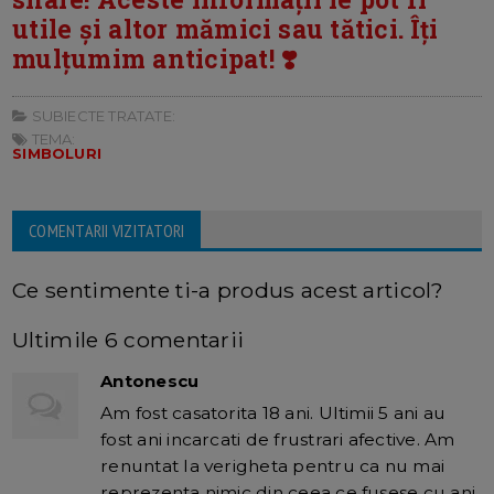
utile și altor mămici sau tătici. Îți
mulțumim anticipat! ❣️
SUBIECTE TRATATE:
TEMA:
SIMBOLURI
COMENTARII VIZITATORI
Ce sentimente ti-a produs acest articol?
Ultimile 6 comentarii
Antonescu
Am fost casatorita 18 ani. Ultimii 5 ani au
fost ani incarcati de frustrari afective. Am
renuntat la verigheta pentru ca nu mai
reprezenta nimic din ceea ce fusese cu ani