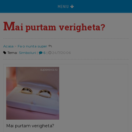
MENIU
M
ai purtam verigheta?
Acasa
>
Fa o nunta super
Tema:
Simboluri
|
6
|
24/7/2006
Mai purtam verigheta?