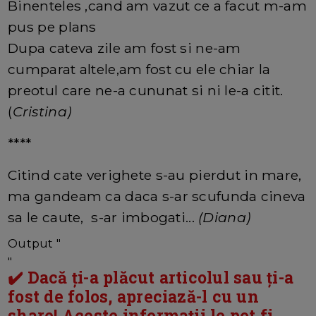
Binenteles ,cand am vazut ce a facut m-am
pus pe plans
Dupa cateva zile am fost si ne-am
cumparat altele,am fost cu ele chiar la
preotul care ne-a cununat si ni le-a citit.
(
Cristina)
****
Citind cate verighete s-au pierdut in mare,
ma gandeam ca daca s-ar scufunda cineva
sa le caute, s-ar imbogati...
(Diana)
Output "
"
✔️ Dacă ți-a plăcut articolul sau ți-a
fost de folos, apreciază-l cu un
share! Aceste informații le pot fi