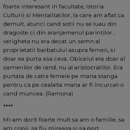
foarte interesant in facultate, Istoria
Culturii si Mentalitatilor, la care am aflat ca
demult, atunci cand sotii nu se luau din
dragoste ci din aranjamenul parintilor ,
verigheta nu era decat un semn al
proprietatii barbatului asupra femeii, si
doar ea purta asa ceva. Obiceiul era doar al
oamenilor de rand, nu al aristocratilor. Era
purtata de catre femeie pe mana stanga
pentru ca pe cealalta mana ar fi incurcat-o
cand muncea. (Ramona)
****
Mi-am dorit foarte mult sa am o familie, sa
am copii, sa fiu mireasa si sa port