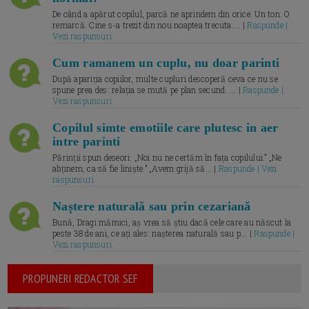
De când a apărut copilul, parcă ne aprindem din orice. Un ton. O
remarcă. Cine s-a trezit din nou noaptea trecuta.... |
Raspunde |
Vezi raspunsuri
Cum ramanem un cuplu, nu doar parinti
După apariția copiilor, multe cupluri descoperă ceva ce nu se
spune prea des: relația se mută pe plan secund. ... |
Raspunde |
Vezi raspunsuri
Copilul simte emotiile care plutesc in aer
intre parinti
Părinții spun deseori: „Noi nu ne certăm în fața copilului.” „Ne
abținem, ca să fie liniște.” „Avem grijă să... |
Raspunde | Vezi
raspunsuri
Naștere naturală sau prin cezariană
Bună, Dragi mămici, aș vrea să știu dacă cele care au născut la
peste 38 de ani, ce ați ales: nașterea naturală sau p... |
Raspunde |
Vezi raspunsuri
PROPUNERI REDACTOR SEF