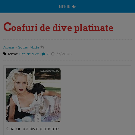
MENIU
C
oafuri de dive platinate
Acasa
>
Super Moda
Tema:
Fite de dive
|
2
|
1/8/2006
Coafuri de dive platinate