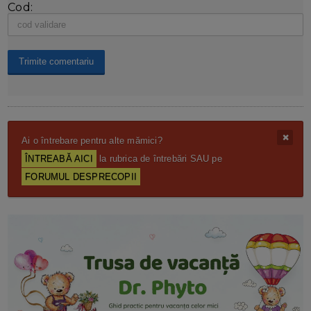
Cod:
Ai o întrebare pentru alte mămici?
ÎNTREABĂ AICI
la rubrica de întrebări SAU pe
FORUMUL DESPRECOPII