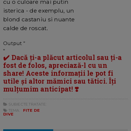
cu o culoare mai putin
isterica - de exemplu, un
blond castaniu si nuante
calde de roscat.
Output "
"
✔️ Dacă ți-a plăcut articolul sau ți-a
fost de folos, apreciază-l cu un
share! Aceste informații le pot fi
utile și altor mămici sau tătici. Îți
mulțumim anticipat! ❣️
SUBIECTE TRATATE:
TEMA:
FITE DE
DIVE