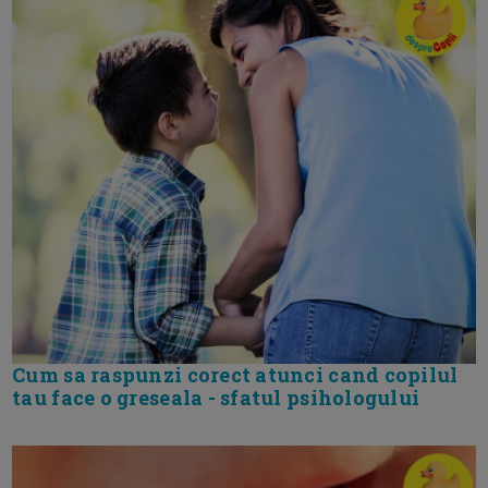
Cum sa raspunzi corect atunci cand copilul
tau face o greseala - sfatul psihologului