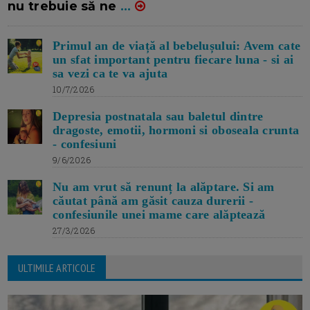
nu trebuie să ne
...
Primul an de viață al bebelușului: Avem cate
un sfat important pentru fiecare luna - si ai
sa vezi ca te va ajuta
10/7/2026
Depresia postnatala sau baletul dintre
dragoste, emotii, hormoni si oboseala crunta
- confesiuni
9/6/2026
Nu am vrut să renunț la alăptare. Si am
căutat până am găsit cauza durerii -
confesiunile unei mame care alăptează
27/3/2026
ULTIMILE ARTICOLE