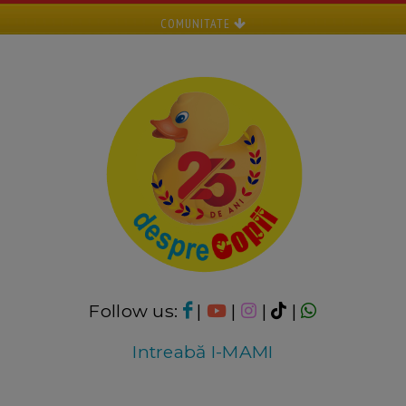
COMUNITATE
Follow us:
|
|
|
|
Intreabă I-MAMI