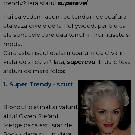
trendy? Iata sfatul
superevei
.
Hai sa vedem acum ce tenduri de coafura
etaleaza divele de la Hollywood, pentru ca
ele sunt cele care dau tonul in frumusete si
moda.
Care este riscul etalarii coafurii de diva in
viata de zi cu zi? Iata,
supereva
iti da citeva
sfaturi de mare folos:
1. Super Trendy - scurt
Blondul platinat si valurit
al lui Gwen Stefani.
Merge daca esti star de
Rock - daca nu, in viata