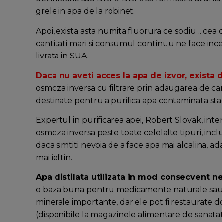
grele in apa de la robinet.
Apoi, exista asta numita fluorura de sodiu .. cea c
cantitati mari si consumul continuu ne face inc
livrata in SUA.
Daca nu aveti acces la apa de izvor, exista 
osmoza inversa cu filtrare prin adaugarea de car
destinate pentru a purifica apa contaminata st
Expertul in purificarea apei, Robert Slovak, int
osmoza inversa peste toate celelalte tipuri, inclus
daca simtiti nevoia de a face apa mai alcalina, a
mai ieftin.
Apa distilata utilizata in mod consecvent ne
o baza buna pentru medicamente naturale sau t
minerale importante, dar ele pot fi restaurate do
(disponibile la magazinele alimentare de sanatat