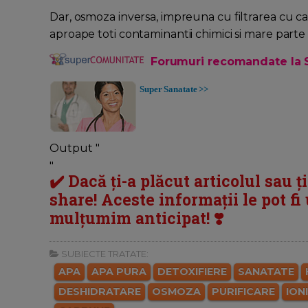
Dar, osmoza inversa, impreuna cu filtrarea cu ca
aproape toti contaminantii chimici si mare parte d
Forumuri recomandate la 
Super Sanatate >>
Output "
"
✔️ Dacă ți-a plăcut articolul sau ț
share! Aceste informații le pot fi u
mulțumim anticipat! ❣️
SUBIECTE TRATATE:
APA
APA PURA
DETOXIFIERE
SANATATE
DESHIDRATARE
OSMOZA
PURIFICARE
ION