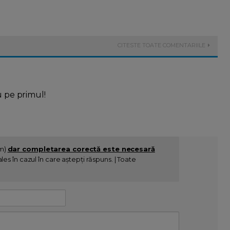
CITESTE TOATE COMENTARIILE
u pe primul!
im)
dar completarea corectă este necesară
es în cazul în care aștepți răspuns. | Toate