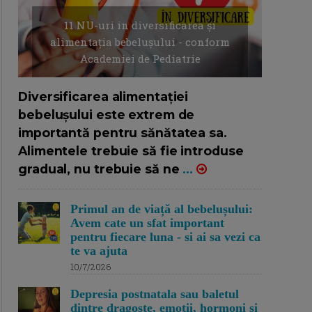
11 NU-uri in diversificarea și
alimentația bebelușului - conform
Academiei de Pediatrie
16/7/2026
AUTOR: EDITOR DC.
Diversificarea alimentației
bebelușului este extrem de
importantă pentru sănătatea sa.
Alimentele trebuie să fie introduse
gradual, nu trebuie să ne
...
Primul an de viață al bebelușului:
Avem cate un sfat important
pentru fiecare luna - si ai sa vezi ca
te va ajuta
10/7/2026
Depresia postnatala sau baletul
dintre dragoste, emotii, hormoni si