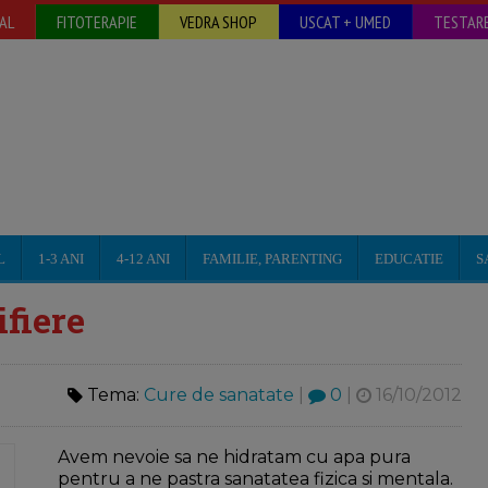
AL
FITOTERAPIE
VEDRA SHOP
USCAT + UMED
TESTARE
L
1-3 ANI
4-12 ANI
FAMILIE, PARENTING
EDUCATIE
S
ifiere
Tema:
Cure de sanatate
|
0
|
16/10/2012
Avem nevoie sa ne hidratam cu apa pura
pentru a ne pastra sanatatea fizica si mentala.