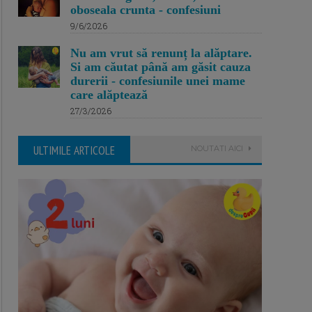
oboseala crunta - confesiuni
9/6/2026
Nu am vrut să renunț la alăptare.
Si am căutat până am găsit cauza
durerii - confesiunile unei mame
care alăptează
27/3/2026
ULTIMILE ARTICOLE
NOUTATI AICI