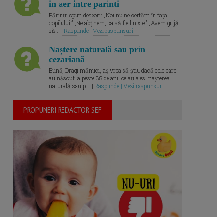
in aer intre parinti
Părinții spun deseori: „Noi nu ne certăm în fața
copilului.” „Ne abținem, ca să fie liniște.” „Avem grijă
să... |
Raspunde | Vezi raspunsuri
Naștere naturală sau prin
cezariană
Bună, Dragi mămici, aș vrea să știu dacă cele care
au născut la peste 38 de ani, ce ați ales: nașterea
naturală sau p... |
Raspunde | Vezi raspunsuri
PROPUNERI REDACTOR SEF