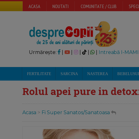
ACASA
NOUTATI
COMUNITATE / CLUB
SPECI
Urmărește:
|
|
|
|
|
Intreabă I-MAMI
FERTILITATE
SARCINA
NASTEREA
BEBELUSU
Rolul apei pure in detox
Acasa
>
Fi Super Sanatos/Sanatoasa