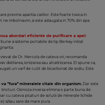
are previne aparitia cariilor. Este foarte toxica in
et ne imbolnavim, si este adaugata in 70% din apa
doua abordari eficiente de purificare a apei:
bune si sisteme portabile de tip Berkey initial
agnanta.
ervievat de Dr. Mercola de cateva ori, recomanda
iv distilarea, ionizarea sau alcalinizarea. El spune ca,
daugati un varf de cutit de bicarbonat de sodiu. Este
 va "fura" mineralele vitale din organism.
Dar este
incturi. Osmoza inversa elimina o parte buna de
ar cu cateva picaturi de solutii de minerale lichide
e) si/sau sare de mare pura.