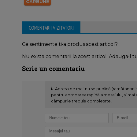
CARBUNE
COMENTARII VIZITATORI
Ce sentimente ti-a produs acest articol?
Nu exista comentarii la acest articol. Adauga-l t
Scrie un comentariu
Adresa de mail nu se publică (ramâi anon
pentru aprobarea rapidă a mesajului, și mai al
câmpurile trebuie completate!