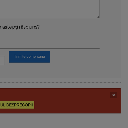
e aștepți răspuns?
UL DESPRECOPII