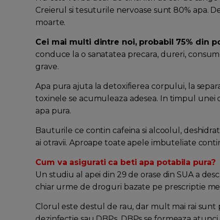
Creierul si tesuturile nervoase sunt 80% apa. D
moarte.
Cei mai multi dintre noi, probabil 75% din p
conduce la o sanatatea precara, dureri, consum r
grave.
Apa pura ajuta la detoxifierea corpului, la sepa
toxinele se acumuleaza adesea. In timpul unei 
apa pura.
Bauturile ce contin cafeina si alcoolul, deshidra
ai otravii. Aproape toate apele imbuteliate conti
Cum va asigurati ca beti apa potabila pura?
Un studiu al apei din 29 de orase din SUA a descop
chiar urme de droguri bazate pe prescriptie me
Clorul este destul de rau, dar mult mai rai sunt
dezinfectie sau DBPs. DBPs se formeaza atunci 