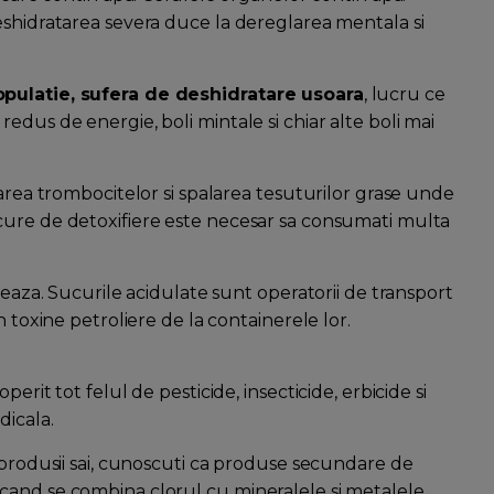
eshidratarea severa duce la dereglarea mentala si
opulatie, sufera de deshidratare usoara
, lucru ce
edus de energie, boli mintale si chiar alte boli mai
rarea trombocitelor si spalarea tesuturilor grase unde
cure de detoxifiere este necesar sa consumati multa
teaza. Sucurile acidulate sunt operatorii de transport
n toxine petroliere de la containerele lor.
erit tot felul de pesticide, insecticide, erbicide si
dicala.
 produsii sai, cunoscuti ca produse secundare de
cand se combina clorul cu mineralele si metalele