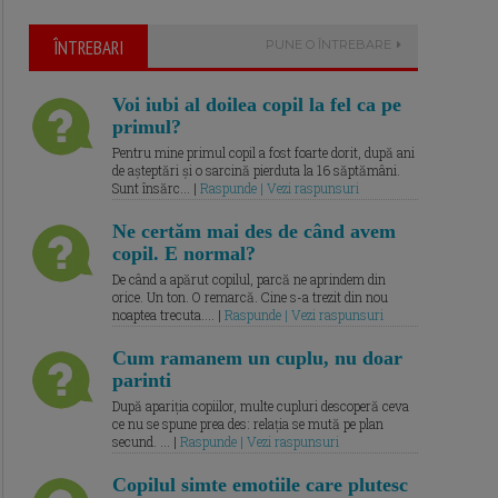
ÎNTREBARI
PUNE O ÎNTREBARE
Voi iubi al doilea copil la fel ca pe
primul?
Pentru mine primul copil a fost foarte dorit, după ani
de așteptări și o sarcină pierduta la 16 săptămâni.
Sunt însărc... |
Raspunde | Vezi raspunsuri
Ne certăm mai des de când avem
copil. E normal?
De când a apărut copilul, parcă ne aprindem din
orice. Un ton. O remarcă. Cine s-a trezit din nou
noaptea trecuta.... |
Raspunde | Vezi raspunsuri
Cum ramanem un cuplu, nu doar
parinti
După apariția copiilor, multe cupluri descoperă ceva
ce nu se spune prea des: relația se mută pe plan
secund. ... |
Raspunde | Vezi raspunsuri
Copilul simte emotiile care plutesc