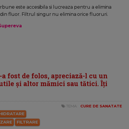
rbune este accesibila si lucreaza pentru a elimina
in fluor. Filtrul singur nu elimina orice fluoruri.
Supereva
i-a fost de folos, apreciază-l cu un
tile și altor mămici sau tătici. Îți
TEMA:
CURE DE SANATATE
HIDRATARE
IZARE
FILTRARE