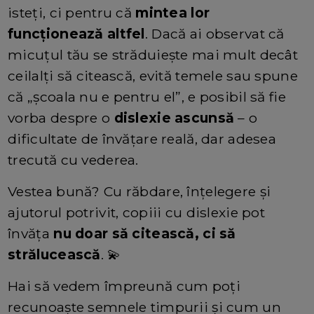
isteți, ci pentru că
mintea lor
funcționează altfel
. Dacă ai observat că
micuțul tău se străduiește mai mult decât
ceilalți să citească, evită temele sau spune
că „școala nu e pentru el”, e posibil să fie
vorba despre o
dislexie ascunsă
– o
dificultate de învățare reală, dar adesea
trecută cu vederea.
Vestea bună? Cu răbdare, înțelegere și
ajutorul potrivit, copiii cu dislexie pot
învăța
nu doar să citească, ci să
strălucească
. 💫
Hai să vedem împreună cum poți
recunoaște semnele timpurii și cum un