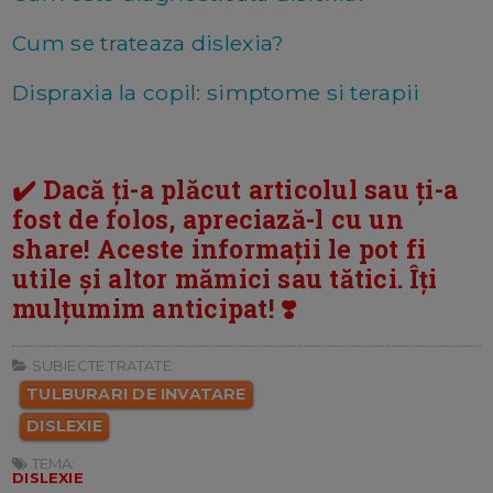
Cum se trateaza dislexia?
Dispraxia la copil: simptome si terapii
✔️ Dacă ți-a plăcut articolul sau ți-a
fost de folos, apreciază-l cu un
share! Aceste informații le pot fi
utile și altor mămici sau tătici. Îți
mulțumim anticipat! ❣️
SUBIECTE TRATATE:
TULBURARI DE INVATARE
DISLEXIE
TEMA:
DISLEXIE