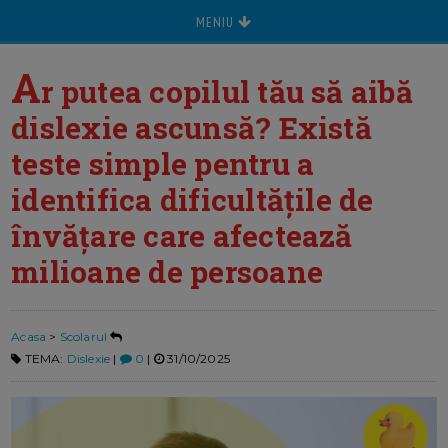
MENIU
A
r putea copilul tău să aibă
dislexie ascunsă? Există
teste simple pentru a
identifica dificultățile de
învățare care afectează
milioane de persoane
Acasa
>
Scolarul
TEMA:
Dislexie
|
0
|
31/10/2025