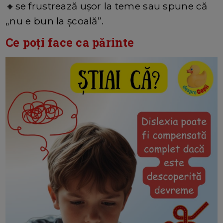
🔸
se frustrează ușor la teme sau spune că
„nu e bun la școală”.
Ce poți face ca părinte