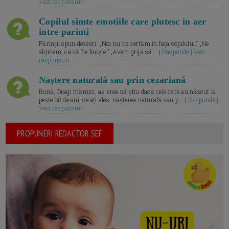
Vezi raspunsuri
Copilul simte emotiile care plutesc in aer
intre parinti
Părinții spun deseori: „Noi nu ne certăm în fața copilului.” „Ne
abținem, ca să fie liniște.” „Avem grijă să... |
Raspunde | Vezi
raspunsuri
Naștere naturală sau prin cezariană
Bună, Dragi mămici, aș vrea să știu dacă cele care au născut la
peste 38 de ani, ce ați ales: nașterea naturală sau p... |
Raspunde |
Vezi raspunsuri
PROPUNERI REDACTOR SEF