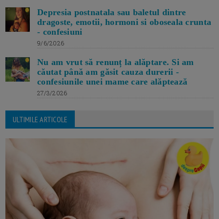
Depresia postnatala sau baletul dintre
dragoste, emotii, hormoni si oboseala crunta
- confesiuni
9/6/2026
Nu am vrut să renunț la alăptare. Si am
căutat până am găsit cauza durerii -
confesiunile unei mame care alăptează
27/3/2026
ULTIMILE ARTICOLE