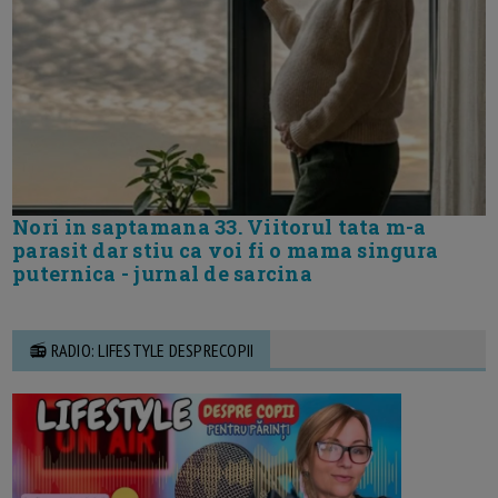
Nori in saptamana 33. Viitorul tata m-a
parasit dar stiu ca voi fi o mama singura
puternica - jurnal de sarcina
📻 RADIO: LIFESTYLE DESPRECOPII