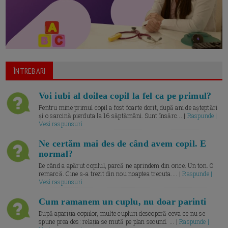
ÎNTREBARI
Voi iubi al doilea copil la fel ca pe primul?
Pentru mine primul copil a fost foarte dorit, după ani de așteptări
și o sarcină pierduta la 16 săptămâni. Sunt însărc... |
Raspunde |
Vezi raspunsuri
Ne certăm mai des de când avem copil. E
normal?
De când a apărut copilul, parcă ne aprindem din orice. Un ton. O
remarcă. Cine s-a trezit din nou noaptea trecuta.... |
Raspunde |
Vezi raspunsuri
Cum ramanem un cuplu, nu doar parinti
După apariția copiilor, multe cupluri descoperă ceva ce nu se
spune prea des: relația se mută pe plan secund. ... |
Raspunde |