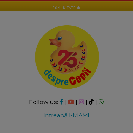
COMUNITATE
Follow us:
|
|
|
|
Intreabă I-MAMI