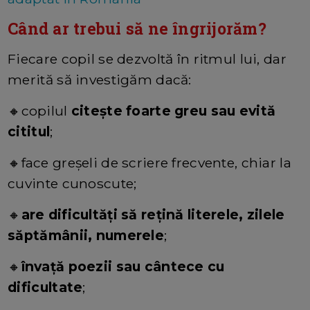
Când ar trebui să ne îngrijorăm?
Fiecare copil se dezvoltă în ritmul lui, dar
merită să investigăm dacă:
🔸
copilul
citește foarte greu sau evită
cititul
;
🔸
face greșeli de scriere frecvente, chiar la
cuvinte cunoscute;
🔸
are dificultăți să rețină literele, zilele
săptămânii, numerele
;
🔸
învață poezii sau cântece cu
dificultate
;