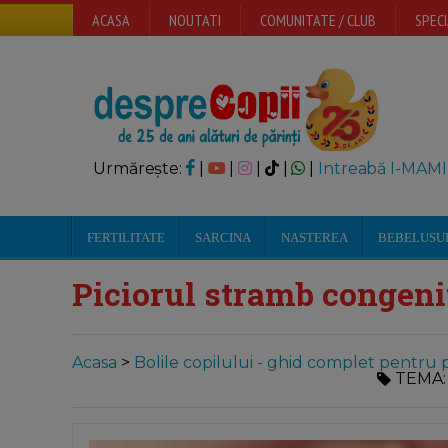
ACASA
NOUTATI
COMUNITATE / CLUB
SPECI
Urmărește:
|
|
|
|
|
Intreabă I-MAMI
FERTILITATE
SARCINA
NASTEREA
BEBELUSU
Piciorul stramb congenita
Acasa
>
Bolile copilului - ghid complet pentru p
TEMA