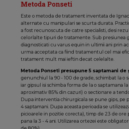
Metoda Ponseti
Este o metoda de tratament inventata de Ignacio 
alternate cu manipulari se scurta durata. Practic
a fost recunoscuta de catre specialisti, desi re
celorlalte tipuri de tratamente. Sub presiunea gr
diagnosticati cu varus equin in ultimii ani prin 
urma acceptata ca fiind tratamentul cel mai efic
tratament mult mai ieftin decat celelalte.
Metoda Ponseti presupune 5 saptamani de 
genunchiul la 90 - 100 de grade, schimbat la o 
iar gipsul isi schimba forma de la o saptamana la
aproximativ 85% din cazuri) o sectionare a tendo
Dupa interventia chirurgicala se pune gips, pe p
4 saptamani. Dupa aceasta perioada se utilizea
picioarele in pozitie corecta), timp de 23 de ore
pana la 3 - 4 ani. Utilizarea ortezei este obligato
de 80%).