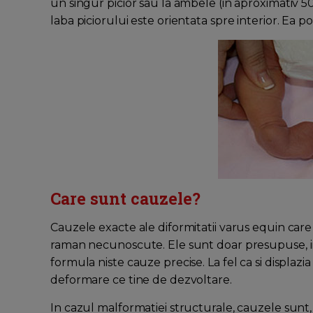
un singur picior sau la ambele (in aproximativ 50%
laba piciorului este orientata spre interior. Ea po
Care sunt cauzele?
Cauzele exacte ale diformitatii varus equin car
raman necunoscute. Ele sunt doar presupuse, i
formula niste cauze precise. La fel ca si displazi
deformare ce tine de dezvoltare.
In cazul malformatiei structurale, cauzele sunt,