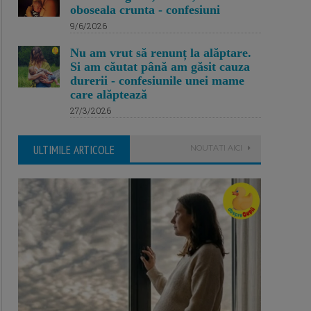
oboseala crunta - confesiuni
9/6/2026
Nu am vrut să renunț la alăptare.
Si am căutat până am găsit cauza
durerii - confesiunile unei mame
care alăptează
27/3/2026
ULTIMILE ARTICOLE
NOUTATI AICI