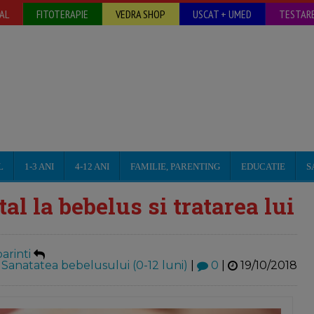
AL
FITOTERAPIE
VEDRA SHOP
USCAT + UMED
TESTARE
L
1-3 ANI
4-12 ANI
FAMILIE, PARENTING
EDUCATIE
S
l la bebelus si tratarea lui
arinti
:
Sanatatea bebelusului (0-12 luni)
|
0
|
19/10/2018