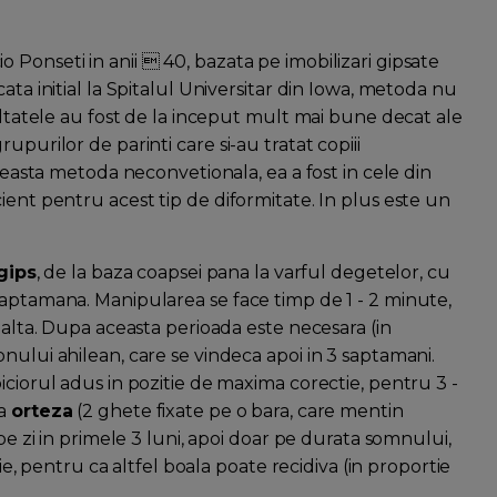
Ponseti in anii  40, bazata pe imobilizari gipsate
ata initial la Spitalul Universitar din Iowa, metoda nu
zultatele au fost de la inceput mult mai bune decat ale
upurilor de parinti care si-au tratat copiii
aceasta metoda neconvetionala, ea a fost in cele din
ient pentru acest tip de diformitate. In plus este un
gips
, de la baza coapsei pana la varful degetelor, cu
saptamana. Manipularea se face timp de 1 - 2 minute,
 alta. Dupa aceasta perioada este necesara (in
nului ahilean, care se vindeca apoi in 3 saptamani.
iciorul adus in pozitie de maxima corectie, pentru 3 -
za
orteza
(2 ghete fixate pe o bara, care mentin
 pe zi in primele 3 luni, apoi doar pe durata somnului,
rie, pentru ca altfel boala poate recidiva (in proportie