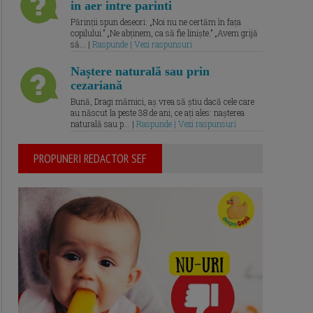
in aer intre parinti
Părinții spun deseori: „Noi nu ne certăm în fața
copilului.” „Ne abținem, ca să fie liniște.” „Avem grijă
să... |
Raspunde | Vezi raspunsuri
Naștere naturală sau prin
cezariană
Bună, Dragi mămici, aș vrea să știu dacă cele care
au născut la peste 38 de ani, ce ați ales: nașterea
naturală sau p... |
Raspunde | Vezi raspunsuri
PROPUNERI REDACTOR SEF