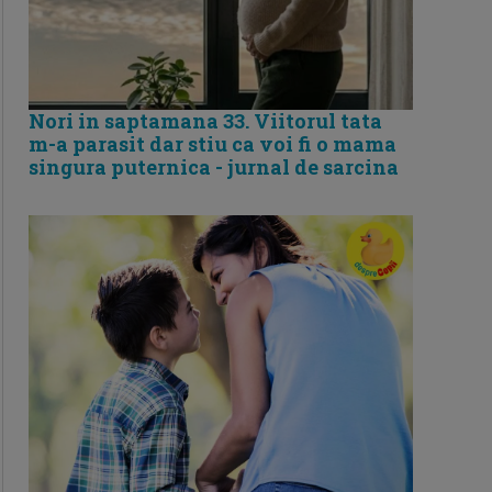
Nori in saptamana 33. Viitorul tata
m-a parasit dar stiu ca voi fi o mama
singura puternica - jurnal de sarcina