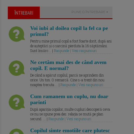
ÎNTREBARI
PUNE O ÎNTREBARE
Voi iubi al doilea copil la fel ca pe
primul?
Pentru mine primul copil a fost foarte dorit, după ani
de așteptări și o sarcină pierduta la 16 săptămâni.
Sunt însărc... |
Raspunde | Vezi raspunsuri
Ne certăm mai des de când avem
copil. E normal?
De când a apărut copilul, parcă ne aprindem din
orice. Un ton. O remarcă. Cine s-a trezit din nou
noaptea trecuta.... |
Raspunde | Vezi raspunsuri
Cum ramanem un cuplu, nu doar
parinti
După apariția copiilor, multe cupluri descoperă ceva
ce nu se spune prea des: relația se mută pe plan
secund. ... |
Raspunde | Vezi raspunsuri
Copilul simte emotiile care plutesc