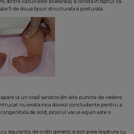
 dintre cazuri este bilaterala) si consta in faptul ca
ate fi de doua tipuri: structurala si posturala.
e apare la un copil sanatos din alte puncte de vedere
ntrucat nu exista inca dovezi concludente pentru a
a congenitala de sold, piciorul varus equin este o
 cu siguranta, de ordin genetic si pot avea legatura cu