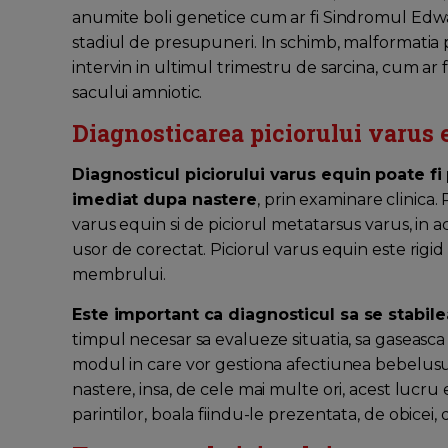
anumite boli genetice cum ar fi Sindromul Edwa
stadiul de presupuneri. In schimb, malformatia 
intervin in ultimul trimestru de sarcina, cum ar 
sacului amniotic.
Diagnosticarea piciorului varus 
Diagnosticul piciorului varus equin poate fi 
imediat dupa nastere
, prin examinare clinica.
varus equin si de piciorul metatarsus varus, in aces
usor de corectat. Piciorul varus equin este rigid 
membrului.
Este important ca diagnosticul sa se stabil
timpul necesar sa evalueze situatia, sa gaseasca u
modul in care vor gestiona afectiunea bebelusu
nastere, insa, de cele mai multe ori, acest lucr
parintilor, boala fiindu-le prezentata, de obice