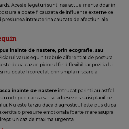
rds. Aceste legaturi sunt insa actualmente doar in
posturala poate fi cauzata de influente externe ce
fi presiunea intrauterina cauzata de afectiuni ale
equin
pus inainte de nastere, prin ecografie, sau
 Piciorul varus equin trebuie diferentiat de postura
te doua cazuri piciorul fiind flexibil, iar pozitia lui
si nu poate fi corectat prin simpla miscare a
easca inainte de nastere
intrucat parintii au astfel
n ortoped caruia sa i se adreseze si sa isi planifice
lui. Nu este tarziu daca diagnosticul este pus dupa
u exercita o presiune emotionala foarte mare asupra
i, drept un caz de maxima urgenta.