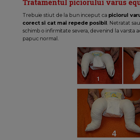
Tratamentul piciorului varus eq
Trebuie stiut de la bun inceput ca
piciorul va
corect si cat mai repede posibil
. Netratat sau
schimb o infirmitate severa, devenind la varsta a
papuc normal.