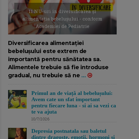
11 NU-uri in diversificarea și
alimentația bebelușului - conform
Academiei de Pediatrie
16/7/2026
AUTOR: EDITOR DC.
Diversificarea alimentației
bebelușului este extrem de
importantă pentru sănătatea sa.
Alimentele trebuie să fie introduse
gradual, nu trebuie să ne
...
Primul an de viață al bebelușului:
Avem cate un sfat important
pentru fiecare luna - si ai sa vezi ca
te va ajuta
10/7/2026
Depresia postnatala sau baletul
dintre dragoste, emotii, hormoni si