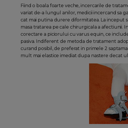
Fiind o boala foarte veche, incercarile de tratam
variat de-a lungul anilor, medicii incercand sa g
cat mai putina durere diformitatea. La inceput se 
masa tratarea pe cale chirurgicala a afectiunii.
corectare a piciorului cu varus equin, ce includ
pasiva. Indiferent de metoda de tratament adopta
curand posibil, de preferat in primele 2 saptama
mult mai elastice imediat dupa nastere decat ul