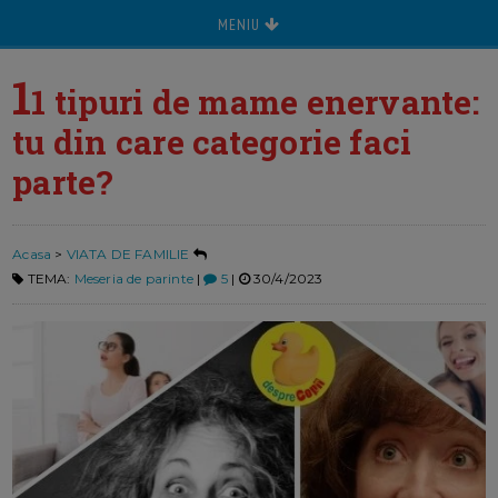
MENIU
1
1 tipuri de mame enervante:
tu din care categorie faci
parte?
Acasa
>
VIATA DE FAMILIE
TEMA:
Meseria de parinte
|
5
|
30/4/2023