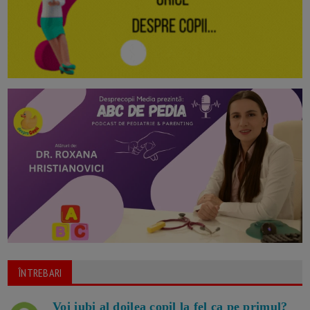
ÎNTREBARI
Voi iubi al doilea copil la fel ca pe primul?