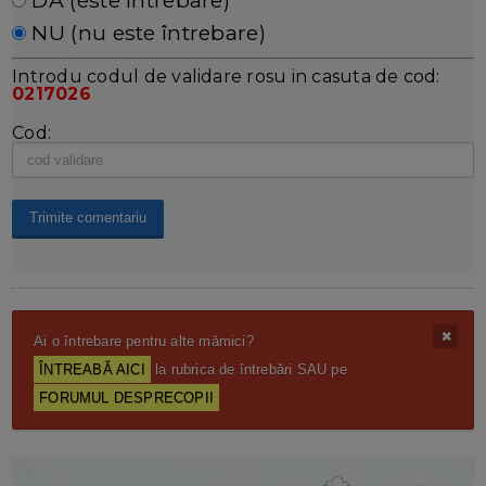
NU (nu este întrebare)
Introdu codul de validare rosu in casuta de cod:
0217026
Cod:
Ai o întrebare pentru alte mămici?
ÎNTREABĂ AICI
la rubrica de întrebări SAU pe
FORUMUL DESPRECOPII