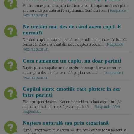
Pentru mine primul copil a fost foarte dorit, după ani de așteptări
și o sarcină pierduta la 16 săptămâni. Sunt însărc... |
Raspunde |
Vezi raspunsuri
Ne certăm mai des de când avem copil. E
normal?
De când a apărut copilul, parcă ne aprindem din orice. Un ton. O
remarcă. Cine s-a trezit din nou noaptea trecuta.... |
Raspunde |
Vezi raspunsuri
Cum ramanem un cuplu, nu doar parinti
După apariția copiilor, multe cupluri descoperă ceva ce nu se
spune prea des: relația se mută pe plan secund. ... |
Raspunde |
Vezi raspunsuri
Copilul simte emotiile care plutesc in aer
intre parinti
Părinții spun deseori: „Noi nu ne certăm în fața copilului.” „Ne
abținem, ca să fie liniște.” „Avem grijă să... |
Raspunde | Vezi
raspunsuri
Naștere naturală sau prin cezariană
Bună, Dragi mămici, aș vrea să știu dacă cele care au născut la