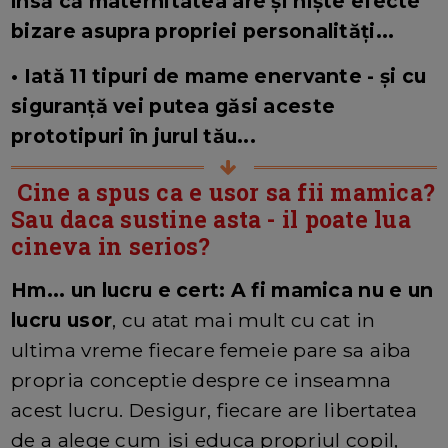
însă că maternitatea are și niște efecte
bizare asupra propriei personalități...
• Iată 11 tipuri de mame enervante - și cu
siguranță vei putea găsi aceste
prototipuri în jurul tău...
Cine a spus ca e usor sa fii mamica?
Sau daca sustine asta - il poate lua
cineva in serios?
Hm... un lucru e cert: A fi mamica nu e un
lucru usor
, cu atat mai mult cu cat in
ultima vreme fiecare femeie pare sa aiba
propria conceptie despre ce inseamna
acest lucru. Desigur, fiecare are libertatea
de a alege cum isi educa propriul copil,