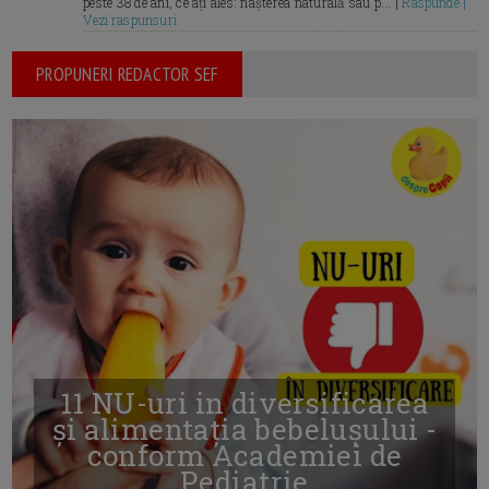
peste 38 de ani, ce ați ales: nașterea naturală sau p... |
Raspunde |
Vezi raspunsuri
PROPUNERI REDACTOR SEF
11 NU-uri in diversificarea
și alimentația bebelușului -
conform Academiei de
Pediatrie