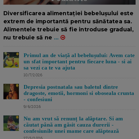
16/7/2026
AUTOR: EDITOR DC.
Diversificarea alimentației bebelușului este
extrem de importantă pentru sănătatea sa.
Alimentele trebuie să fie introduse gradual,
nu trebuie să ne
...
Primul an de viață al bebelușului: Avem cate
un sfat important pentru fiecare luna - si ai
sa vezi ca te va ajuta
10/7/2026
Depresia postnatala sau baletul dintre
dragoste, emotii, hormoni si oboseala crunta
- confesiuni
9/6/2026
Nu am vrut să renunț la alăptare. Si am
căutat până am găsit cauza durerii -
confesiunile unei mame care alăptează
27/3/2026