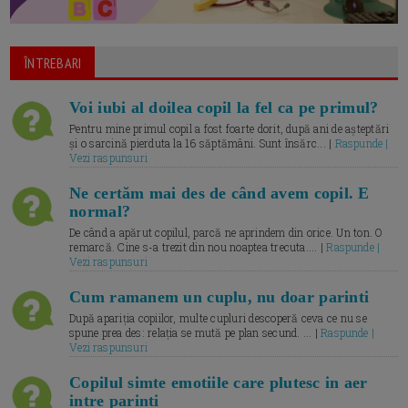
ÎNTREBARI
Voi iubi al doilea copil la fel ca pe primul?
Pentru mine primul copil a fost foarte dorit, după ani de așteptări
și o sarcină pierduta la 16 săptămâni. Sunt însărc... |
Raspunde |
Vezi raspunsuri
Ne certăm mai des de când avem copil. E
normal?
De când a apărut copilul, parcă ne aprindem din orice. Un ton. O
remarcă. Cine s-a trezit din nou noaptea trecuta.... |
Raspunde |
Vezi raspunsuri
Cum ramanem un cuplu, nu doar parinti
După apariția copiilor, multe cupluri descoperă ceva ce nu se
spune prea des: relația se mută pe plan secund. ... |
Raspunde |
Vezi raspunsuri
Copilul simte emotiile care plutesc in aer
intre parinti