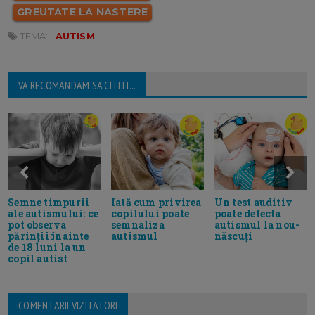
GREUTATE LA NASTERE
TEMA:
AUTISM
VA RECOMANDAM SA CITITI...
Semne timpurii
Iată cum privirea
Un test auditiv
ale autismului: ce
copilului poate
poate detecta
pot observa
semnaliza
autismul la nou-
părinții înainte
autismul
născuți
de 18 luni la un
copil autist
COMENTARII VIZITATORI