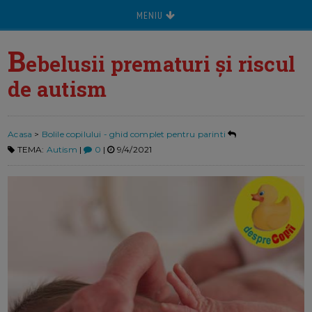
MENIU
B
ebelusii prematuri și riscul
de autism
Acasa
>
Bolile copilului - ghid complet pentru parinti
TEMA:
Autism
|
0
|
9/4/2021