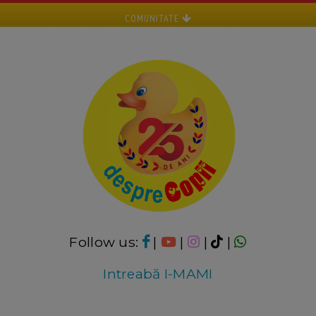
COMUNITATE
Follow us:
|
|
|
|
Intreabă I-MAMI