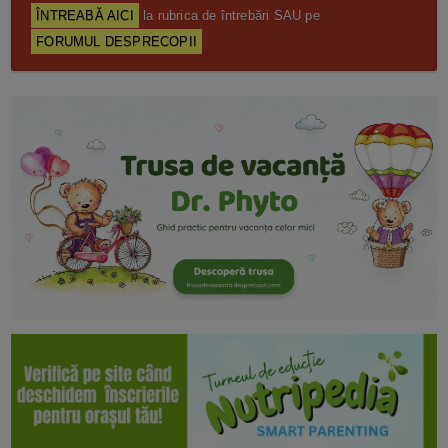
ÎNTREABĂ AICI
la rubrica de întrebări SAU pe
FORUMUL DESPRECOPII