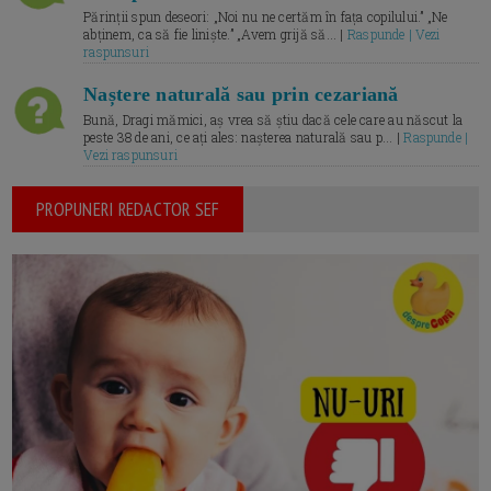
Părinții spun deseori: „Noi nu ne certăm în fața copilului.” „Ne
abținem, ca să fie liniște.” „Avem grijă să... |
Raspunde | Vezi
raspunsuri
Naștere naturală sau prin cezariană
Bună, Dragi mămici, aș vrea să știu dacă cele care au născut la
peste 38 de ani, ce ați ales: nașterea naturală sau p... |
Raspunde |
Vezi raspunsuri
PROPUNERI REDACTOR SEF