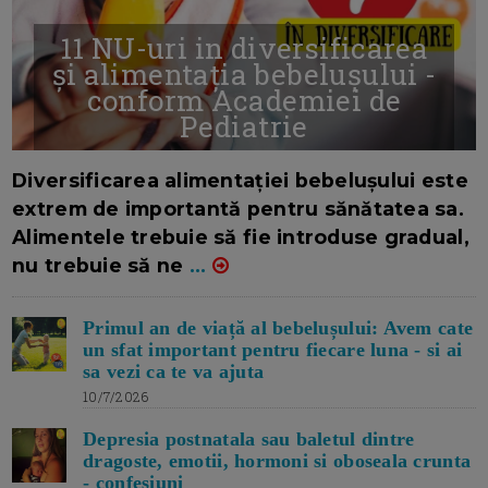
11 NU-uri in diversificarea
și alimentația bebelușului -
conform Academiei de
Pediatrie
16/7/2026
AUTOR: EDITOR DC.
Diversificarea alimentației bebelușului este
extrem de importantă pentru sănătatea sa.
Alimentele trebuie să fie introduse gradual,
nu trebuie să ne
...
Primul an de viață al bebelușului: Avem cate
un sfat important pentru fiecare luna - si ai
sa vezi ca te va ajuta
10/7/2026
Depresia postnatala sau baletul dintre
dragoste, emotii, hormoni si oboseala crunta
- confesiuni