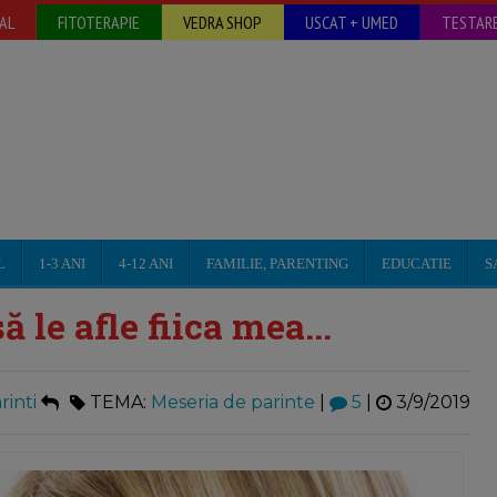
AL
FITOTERAPIE
VEDRA SHOP
USCAT + UMED
TESTARE
L
1-3 ANI
4-12 ANI
FAMILIE, PARENTING
EDUCATIE
S
 le afle fiica mea...
inti
TEMA:
Meseria de parinte
|
5
|
3/9/2019