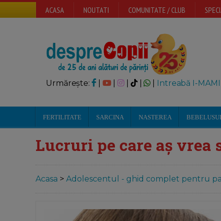
ACASA
NOUTATI
COMUNITATE / CLUB
SPECI
Urmărește:
|
|
|
|
|
Intreabă I-MAMI
FERTILITATE
SARCINA
NASTEREA
BEBELUSU
Lucruri pe care aș vrea să
Acasa
>
Adolescentul - ghid complet pentru par