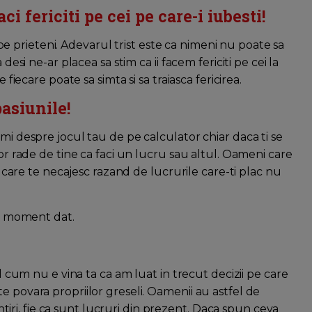
ci fericiti pe cei pe care-i iubesti!
ci pe prieteni. Adevarul trist este ca nimeni nu poate sa
desi ne-ar placea sa stim ca ii facem fericiti pe cei la
 fiecare poate sa simta si sa traiasca fericirea.
pasiunile!
mi despre jocul tau de pe calculator chiar daca ti se
vor rade de tine ca faci un lucru sau altul. Oameni care
ei care te necajesc razand de lucrurile care-ti plac nu
un moment dat.
el cum nu e vina ta ca am luat in trecut decizii pe care
e povara propriilor greseli. Oamenii au astfel de
mintiri, fie ca sunt lucruri din prezent. Daca spun ceva