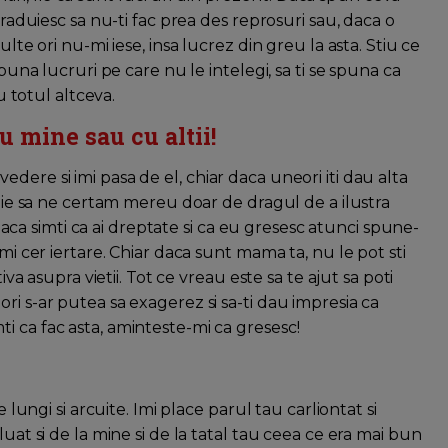
traduiesc sa nu-ti fac prea des reprosuri sau, daca o
lte ori nu-mi iese, insa lucrez din greu la asta. Stiu ce
mpuna lucruri pe care nu le intelegi, sa ti se spuna ca
u totul altceva.
cu mine sau cu altii!
dere si imi pasa de el, chiar daca uneori iti dau alta
voie sa ne certam mereu doar de dragul de a ilustra
a daca simti ca ai dreptate si ca eu gresesc atunci spune-
mi cer iertare. Chiar daca sunt mama ta, nu le pot sti
iva asupra vietii. Tot ce vreau este sa te ajut sa poti
ri s-ar putea sa exagerez si sa-ti dau impresia ca
i ca fac asta, aminteste-mi ca gresesc!
e lungi si arcuite. Imi place parul tau carliontat si
luat si de la mine si de la tatal tau ceea ce era mai bun