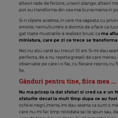
alteori rade de fericire, uneori plange, alteori 
pot eu transforma din cea mai buna mama in pari
Si-n clipele acestea, in care ma sageata cu privi
emotie, nemultumire si dorinta de a face ca lucru
gat toate mustrarile si realizez brusc ca
ma aflu
miniatura, care pe zi ce trece se transform
Nici nu stiu cand au trecut 10 ani. Si-mi dau se
perfecta, de a nu repeta greseli de care mere
observatie pe care i-o fac, cu fiecare repros, cu
fie.
Gânduri pentru tine, fiica mea ....
Nu ma pricep la dat sfaturi si cred ca e un fel
sfaturile decat la mult timp dupa ce au fost
ochii ei negri, imensi, imi dau seama ca sunt o mie
care nu-mi fac timp niciodata sa i le spun sau, da