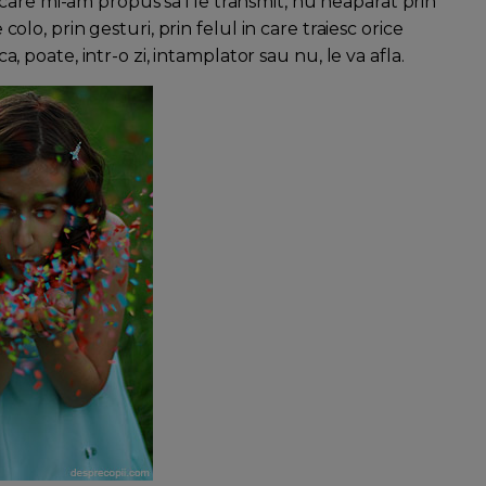
care mi-am propus sa i le transmit, nu neaparat prin
 colo, prin gesturi, prin felul in care traiesc orice
ca, poate, intr-o zi, intamplator sau nu, le va afla.