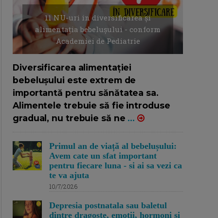
11 NU-uri in diversificarea și
alimentația bebelușului - conform
Academiei de Pediatrie
16/7/2026
AUTOR: EDITOR DC.
Diversificarea alimentației
bebelușului este extrem de
importantă pentru sănătatea sa.
Alimentele trebuie să fie introduse
gradual, nu trebuie să ne
...
Primul an de viață al bebelușului:
Avem cate un sfat important
pentru fiecare luna - si ai sa vezi ca
te va ajuta
10/7/2026
Depresia postnatala sau baletul
dintre dragoste, emotii, hormoni si