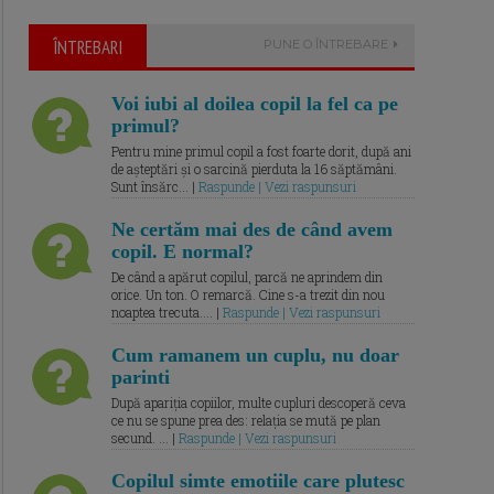
ÎNTREBARI
PUNE O ÎNTREBARE
Voi iubi al doilea copil la fel ca pe
primul?
Pentru mine primul copil a fost foarte dorit, după ani
de așteptări și o sarcină pierduta la 16 săptămâni.
Sunt însărc... |
Raspunde | Vezi raspunsuri
Ne certăm mai des de când avem
copil. E normal?
De când a apărut copilul, parcă ne aprindem din
orice. Un ton. O remarcă. Cine s-a trezit din nou
noaptea trecuta.... |
Raspunde | Vezi raspunsuri
Cum ramanem un cuplu, nu doar
parinti
După apariția copiilor, multe cupluri descoperă ceva
ce nu se spune prea des: relația se mută pe plan
secund. ... |
Raspunde | Vezi raspunsuri
Copilul simte emotiile care plutesc