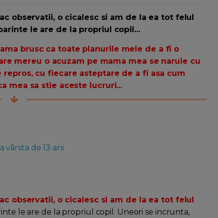
fac observatii, o cicalesc si am de la ea tot felul
rinte le are de la propriul copil...
seama brusc ca toate planurile mele de a fi o
 care mereu o acuzam pe mama mea se naruie cu
e repros, cu fiecare asteptare de a fi asa cum
ca mea sa stie aceste lucruri...
la vârsta de 13 ani
fac observatii, o cicalesc si am de la ea tot felul
inte le are de la propriul copil. Uneori se incrunta,