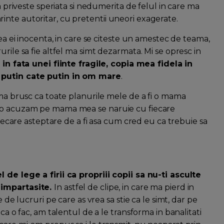
ma priveste speriata si nedumerita de felul in care ma
nte autoritar, cu pretentii uneori exagerate.
rea ei inocenta, in care se citeste un amestec de teama,
rile sa fie altfel ma simt dezarmata. Mi se opresc in
 in fata unei fiinte fragile, copia mea fidela in
a putin cate putin in om mare
.
ama brusc ca toate planurile mele de a fi o mama
u o acuzam pe mama mea se naruie cu fiecare
 fiecare asteptare de a fi asa cum cred eu ca trebuie sa
 de lege a firii ca propriii copii sa nu-ti asculte
 impartasite.
In astfel de clipe, in care ma pierd in
 de lucruri pe care as vrea sa stie ca le simt, dar pe
ca o fac, am talentul de a le transforma in banalitati