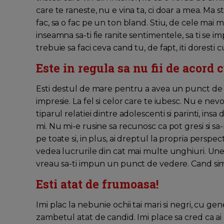
care te raneste, nu e vina ta, ci doar a mea. Ma s
fac, sa o fac pe un ton bland. Stiu, de cele mai mu
inseamna sa-ti fie ranite sentimentele, sa ti se i
trebuie sa faci ceva cand tu, de fapt, iti doresti c
Este in regula sa nu fii de acord 
Esti destul de mare pentru a avea un punct de ve
impresie. La fel si celor care te iubesc. Nu e ne
tiparul relatiei dintre adolescenti si parinti, ins
mi. Nu mi-e rusine sa recunosc ca pot gresi si sa-
pe toate si, in plus, ai dreptul la propria perspect
vedea lucrurile din cat mai multe unghiuri. Uneo
vreau sa-ti impun un punct de vedere. Cand simt
Esti atat de frumoasa!
Imi plac la nebunie ochii tai mari si negri, cu gen
zambetul atat de candid. Imi place sa cred ca ai 