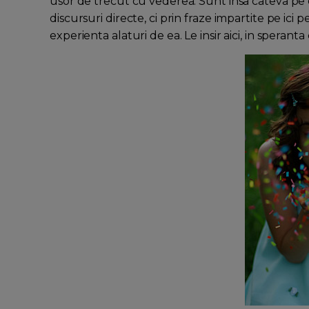
usor de trecut cu vederea. Sunt insa cateva pe 
discursuri directe, ci prin fraze impartite pe ici pe
experienta alaturi de ea. Le insir aici, in speranta 