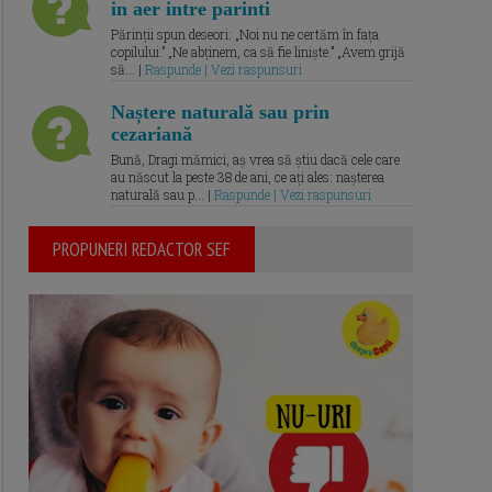
in aer intre parinti
Părinții spun deseori: „Noi nu ne certăm în fața
copilului.” „Ne abținem, ca să fie liniște.” „Avem grijă
să... |
Raspunde | Vezi raspunsuri
Naștere naturală sau prin
cezariană
Bună, Dragi mămici, aș vrea să știu dacă cele care
au născut la peste 38 de ani, ce ați ales: nașterea
naturală sau p... |
Raspunde | Vezi raspunsuri
PROPUNERI REDACTOR SEF