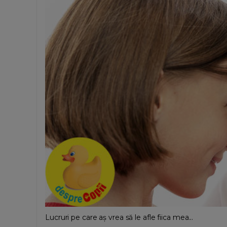
Lucruri pe care aș vrea să le afle fiica mea...