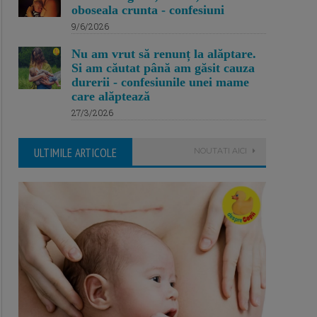
oboseala crunta - confesiuni
9/6/2026
Nu am vrut să renunț la alăptare.
Si am căutat până am găsit cauza
durerii - confesiunile unei mame
care alăptează
27/3/2026
ULTIMILE ARTICOLE
NOUTATI AICI