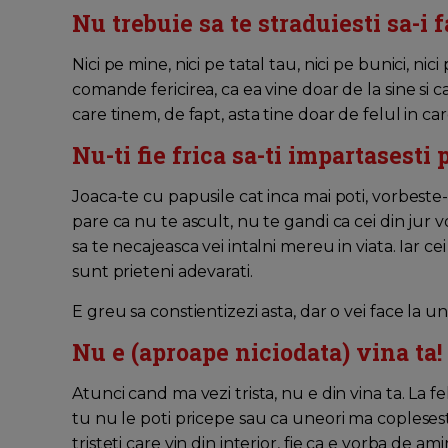
Nu trebuie sa te straduiesti sa-i fa
Nici pe mine, nici pe tatal tau, nici pe bunici, ni
comande fericirea, ca ea vine doar de la sine si ca 
care tinem, de fapt, asta tine doar de felul in care
Nu-ti fie frica sa-ti impartasesti 
Joaca-te cu papusile cat inca mai poti, vorbeste-
pare ca nu te ascult, nu te gandi ca cei din jur 
sa te necajeasca vei intalni mereu in viata. Iar c
sunt prieteni adevarati.
E greu sa constientizezi asta, dar o vei face la 
Nu e (aproape niciodata) vina ta!
Atunci cand ma vezi trista, nu e din vina ta. La f
tu nu le poti pricepe sau ca uneori ma coplesest
tristeti care vin din interior, fie ca e vorba de a