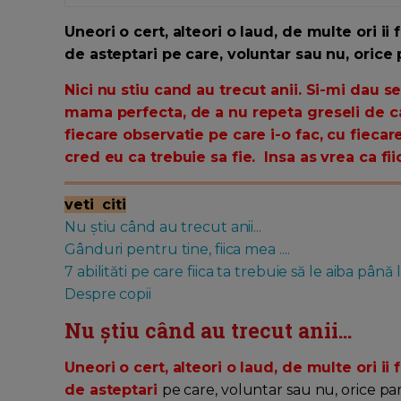
Uneori o cert, alteori o laud, de multe ori ii 
de asteptari pe care, voluntar sau nu, orice pa
Nici nu stiu cand au trecut anii. Si-mi dau 
mama perfecta, de a nu repeta greseli de
fiecare observatie pe care i-o fac, cu fiecar
cred eu ca trebuie sa fie. Insa as vrea ca fii
veti citi
Nu știu când au trecut anii...
Gânduri pentru tine, fiica mea ....
7 abilităti pe care fiica ta trebuie să le aiba până 
Despre copii
Nu știu când au trecut anii...
Uneori o cert, alteori o laud, de multe ori ii 
de asteptari
pe care, voluntar sau nu, orice par