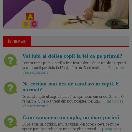
ÎNTREBARI
Voi iubi al doilea copil la fel ca pe primul?
Pentru mine primul copil a fost foarte dorit, după ani de așteptări
și o sarcină pierduta la 16 săptămâni. Sunt însărc... |
Raspunde |
Vezi raspunsuri
Ne certăm mai des de când avem copil. E
normal?
De când a apărut copilul, parcă ne aprindem din orice. Un ton. O
remarcă. Cine s-a trezit din nou noaptea trecuta.... |
Raspunde |
Vezi raspunsuri
Cum ramanem un cuplu, nu doar parinti
După apariția copiilor, multe cupluri descoperă ceva ce nu se
spune prea des: relația se mută pe plan secund. ... |
Raspunde |