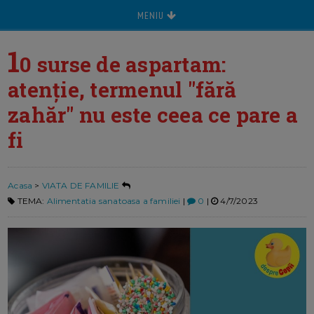
MENIU
1
0 surse de aspartam:
atenție, termenul "fără
zahăr" nu este ceea ce pare a
fi
Acasa
>
VIATA DE FAMILIE
TEMA:
Alimentatia sanatoasa a familiei
|
0
|
4/7/2023