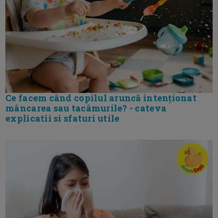
Ce facem când copilul aruncă intenționat
mâncarea sau tacâmurile? - cateva
explicatii si sfaturi utile