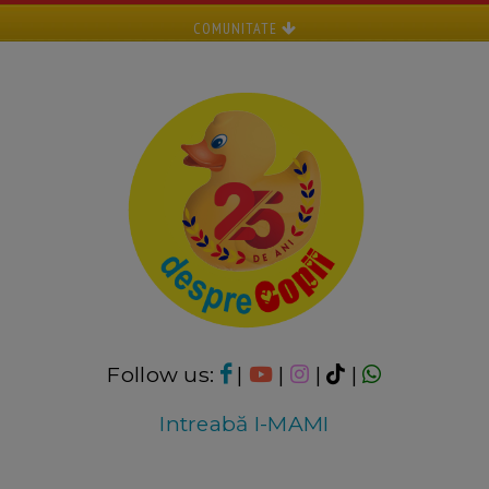
COMUNITATE
Follow us:
|
|
|
|
Intreabă I-MAMI