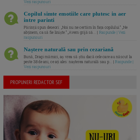
Vezi raspunsuri
Copilul simte emotiile care plutesc in aer
intre parinti
Părinții spun deseori: „Noi nu ne certăm în fața copilului.” „Ne
abținem, ca să fie liniște.” „Avem grijă să... |
Raspunde | Vezi
raspunsuri
Naștere naturală sau prin cezariană
Bună, Dragi mămici, aș vrea să știu dacă cele care au născut la
peste 38 de ani, ce ați ales: nașterea naturală sau p... |
Raspunde |
Vezi raspunsuri
PROPUNERI REDACTOR SEF