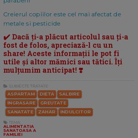
parabeni
Creierul copiilor este cel mai afectat de
metale si pesticide
✔️ Dacă ți-a plăcut articolul sau ți-a
fost de folos, apreciază-l cu un
share! Aceste informații le pot fi
utile și altor mămici sau tătici. Îți
mulțumim anticipat! ❣️
SUBIECTE TRATATE:
ASPARTAM
DIETA
SALBIRE
INGRASARE
GREUTATE
SANATATE
ZAHAR
INDULCITOR
TEMA:
ALIMENTATIA
SANATOASA A
FAMILIEI