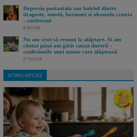
Depresia postnatala sau baletul dintre
dragoste, emotii, hormoni si oboseala crunta
- confesiuni
9/6/2026
Nu am vrut să renunț la alăptare. Si am
căutat până am găsit cauza durerii -
confesiunile unei mame care alăptează
27/3/2026
ULTIMILE ARTICOLE