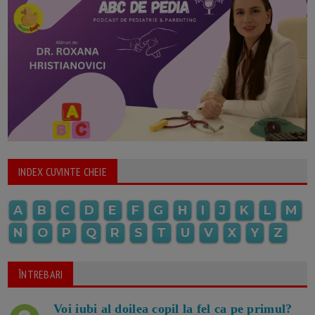
INDEX CUVINTE CHEIE
A
B
C
D
E
F
G
H
I
J
K
L
M
N
O
P
Q
R
S
T
U
V
X
Y
Z
ÎNTREBARI
Voi iubi al doilea copil la fel ca pe primul?