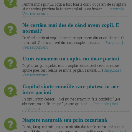
Pentru mine primul copil a fost foarte dorit, după ani de așteptări
și o sarcină pierduta la 16 săptămâni. Sunt însărc... |
Raspunde |
Vezi raspunsuri
Ne certăm mai des de când avem copil. E
normal?
De când a apărut copilul, parcă ne aprindem din orice. Un ton. O
remarcă. Cine s-a trezit din nou noaptea trecuta.... |
Raspunde |
Vezi raspunsuri
Cum ramanem un cuplu, nu doar parinti
După apariția copiilor, multe cupluri descoperă ceva ce nu se
spune prea des: relația se mută pe plan secund. ... |
Raspunde |
Vezi raspunsuri
Copilul simte emotiile care plutesc in aer
intre parinti
Părinții spun deseori: „Noi nu ne certăm în fața copilului.” „Ne
abținem, ca să fie liniște.” „Avem grijă să... |
Raspunde | Vezi
raspunsuri
Naștere naturală sau prin cezariană
Bună, Dragi mămici, aș vrea să știu dacă cele care au născut la
peste 38 de ani, ce ați ales: nașterea naturală sau p... |
Raspunde |