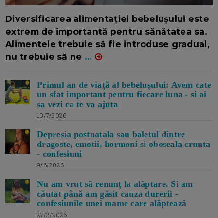
16/7/2026
AUTOR: EDITOR DC.
Diversificarea alimentației bebelușului este
extrem de importantă pentru sănătatea sa.
Alimentele trebuie să fie introduse gradual,
nu trebuie să ne
...
Primul an de viață al bebelușului: Avem cate
un sfat important pentru fiecare luna - si ai
sa vezi ca te va ajuta
10/7/2026
Depresia postnatala sau baletul dintre
dragoste, emotii, hormoni si oboseala crunta
- confesiuni
9/6/2026
Nu am vrut să renunț la alăptare. Si am
căutat până am găsit cauza durerii -
confesiunile unei mame care alăptează
27/3/2026