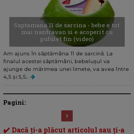
Saptamana 11 de sarcina - bebe e tot
mai nazdravan si e acoperit cu
pufulet fin (video)
Am ajuns în săptămâna 11 de sarcină. La
finalul acestei săptămâni, bebelușul va
ajunge de mărimea unei limete, va avea între
4,5 și 5,5...
Pagini:
1
✔️ Dacă ți-a plăcut articolul sau ți-a