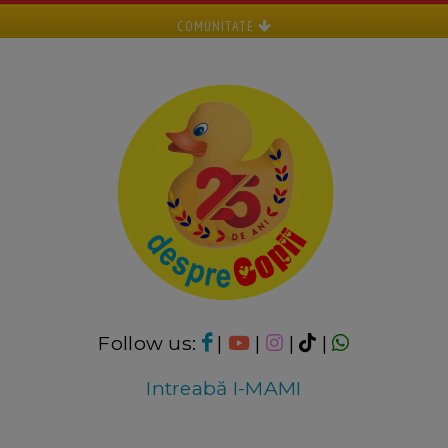
COMUNITATE
Follow us:
|
|
|
|
Intreabă I-MAMI