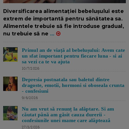
16/7/2026
AUTOR: EDITOR DC.
Diversificarea alimentației bebelușului este
extrem de importantă pentru sănătatea sa.
Alimentele trebuie să fie introduse gradual,
nu trebuie să ne
...
Primul an de viață al bebelușului: Avem cate
un sfat important pentru fiecare luna - si ai
sa vezi ca te va ajuta
10/7/2026
Depresia postnatala sau baletul dintre
dragoste, emotii, hormoni si oboseala crunta
- confesiuni
9/6/2026
Nu am vrut să renunț la alăptare. Si am
căutat până am găsit cauza durerii -
confesiunile unei mame care alăptează
27/3/2026