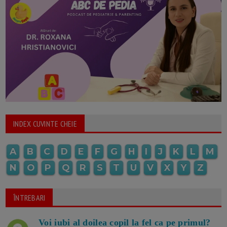
INDEX CUVINTE CHEIE
A
B
C
D
E
F
G
H
I
J
K
L
M
N
O
P
Q
R
S
T
U
V
X
Y
Z
ÎNTREBARI
Voi iubi al doilea copil la fel ca pe primul?