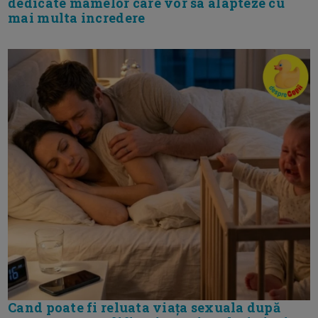
dedicate mamelor care vor sa alapteze cu
mai multa incredere
Cand poate fi reluata viața sexuala după