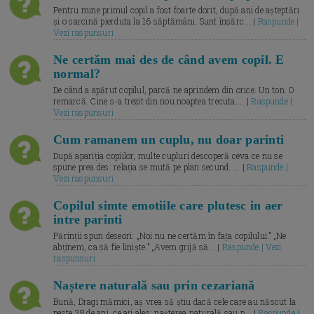
Pentru mine primul copil a fost foarte dorit, după ani de așteptări
și o sarcină pierduta la 16 săptămâni. Sunt însărc... |
Raspunde |
Vezi raspunsuri
Ne certăm mai des de când avem copil. E
normal?
De când a apărut copilul, parcă ne aprindem din orice. Un ton. O
remarcă. Cine s-a trezit din nou noaptea trecuta.... |
Raspunde |
Vezi raspunsuri
Cum ramanem un cuplu, nu doar parinti
După apariția copiilor, multe cupluri descoperă ceva ce nu se
spune prea des: relația se mută pe plan secund. ... |
Raspunde |
Vezi raspunsuri
Copilul simte emotiile care plutesc in aer
intre parinti
Părinții spun deseori: „Noi nu ne certăm în fața copilului.” „Ne
abținem, ca să fie liniște.” „Avem grijă să... |
Raspunde | Vezi
raspunsuri
Naștere naturală sau prin cezariană
Bună, Dragi mămici, aș vrea să știu dacă cele care au născut la
peste 38 de ani, ce ați ales: nașterea naturală sau p... |
Raspunde |