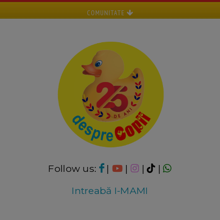
COMUNITATE
Follow us:
|
|
|
|
Intreabă I-MAMI