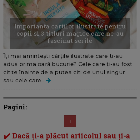
Importanta cartilor ilustrate pentru
copii si 3 titluri magice care ne-au
fascinat serile
Îți mai amintești cărțile ilustrate care ți-au
adus prima oară bucurie? Cele care ți-au fost
citite înainte de a putea citi de unul singur
sau cele care...
Pagini:
1
✔️ Dacă ți-a plăcut articolul sau ți-a