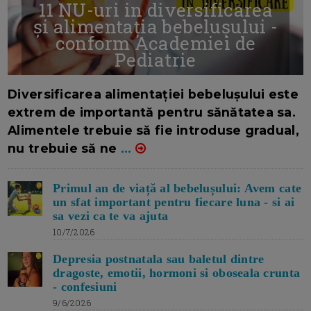
11 NU-uri in diversificarea
și alimentația bebelușului -
conform Academiei de
Pediatrie
16/7/2026
AUTOR: EDITOR DC.
Diversificarea alimentației bebelușului este
extrem de importantă pentru sănătatea sa.
Alimentele trebuie să fie introduse gradual,
nu trebuie să ne
...
Primul an de viață al bebelușului: Avem cate
un sfat important pentru fiecare luna - si ai
sa vezi ca te va ajuta
10/7/2026
Depresia postnatala sau baletul dintre
dragoste, emotii, hormoni si oboseala crunta
- confesiuni
9/6/2026