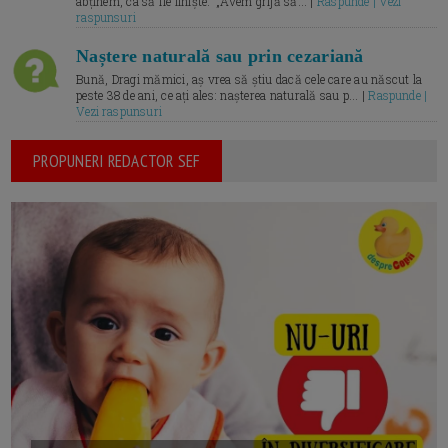
abținem, ca să fie liniște.” „Avem grijă să... |
Raspunde | Vezi
raspunsuri
Naștere naturală sau prin cezariană
Bună, Dragi mămici, aș vrea să știu dacă cele care au născut la
peste 38 de ani, ce ați ales: nașterea naturală sau p... |
Raspunde |
Vezi raspunsuri
PROPUNERI REDACTOR SEF