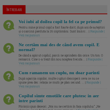
ÎNTREBARI
Voi iubi al doilea copil la fel ca pe primul?
Pentru mine primul copil a fost foarte dorit, după ani de așteptări
și o sarcină pierduta la 16 săptămâni. Sunt însărc... |
Raspunde |
Vezi raspunsuri
Ne certăm mai des de când avem copil. E
normal?
De când a apărut copilul, parcă ne aprindem din orice. Un ton. O
remarcă. Cine s-a trezit din nou noaptea trecuta.... |
Raspunde |
Vezi raspunsuri
Cum ramanem un cuplu, nu doar parinti
După apariția copiilor, multe cupluri descoperă ceva ce nu se
spune prea des: relația se mută pe plan secund. ... |
Raspunde |
Vezi raspunsuri
Copilul simte emotiile care plutesc in aer
intre parinti
Părinții spun deseori: „Noi nu ne certăm în fața copilului.” „Ne