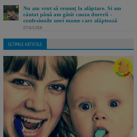
Nu am vrut să renunț la alăptare. Si am
căutat până am găsit cauza durerii -
confesiunile unei mame care alăptează
27/3/2026
ULTIMILE ARTICOLE