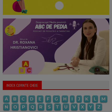
INDEX CUVINTE CHEIE
A
B
C
D
E
F
G
H
I
J
K
L
M
N
O
P
Q
R
S
T
U
V
X
Y
Z