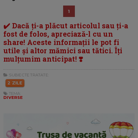
1
✔️ Dacă ți-a plăcut articolul sau ți-a
fost de folos, apreciază-l cu un
share! Aceste informații le pot fi
utile și altor mămici sau tătici. Îți
mulțumim anticipat! ❣️
SUBIECTE TRATATE:
2 ZILE
TEMA:
DIVERSE