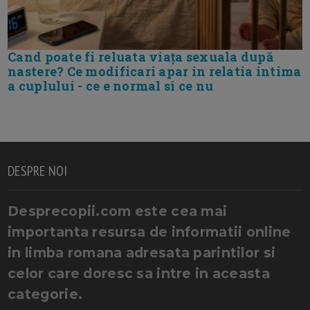
Cand poate fi reluata viața sexuala după
nastere? Ce modificari apar in relatia intima
a cuplului - ce e normal si ce nu
DESPRE NOI
Desprecopii.com este cea mai
importanta resursa de informatii online
in limba romana adresata parintilor si
celor care doresc sa intre in aceasta
categorie.