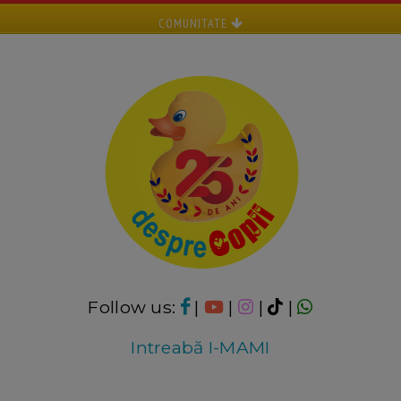
COMUNITATE
Follow us:
|
|
|
|
Intreabă I-MAMI