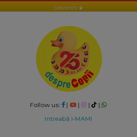
COMUNITATE
Follow us:
|
|
|
|
Intreabă I-MAMI