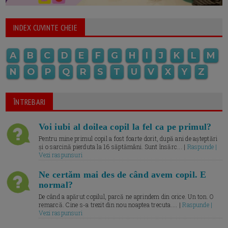
INDEX CUVINTE CHEIE
A
B
C
D
E
F
G
H
I
J
K
L
M
N
O
P
Q
R
S
T
U
V
X
Y
Z
ÎNTREBARI
Voi iubi al doilea copil la fel ca pe primul?
Pentru mine primul copil a fost foarte dorit, după ani de așteptări
și o sarcină pierduta la 16 săptămâni. Sunt însărc... |
Raspunde |
Vezi raspunsuri
Ne certăm mai des de când avem copil. E
normal?
De când a apărut copilul, parcă ne aprindem din orice. Un ton. O
remarcă. Cine s-a trezit din nou noaptea trecuta.... |
Raspunde |
Vezi raspunsuri