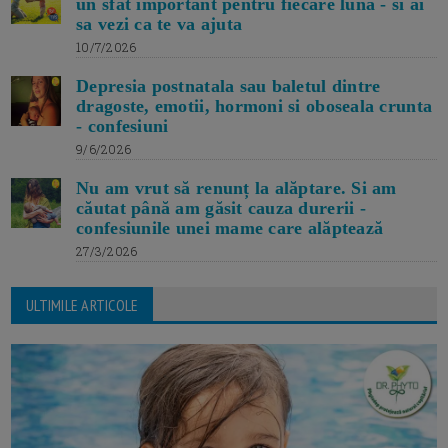
un sfat important pentru fiecare luna - si ai
sa vezi ca te va ajuta
10/7/2026
Depresia postnatala sau baletul dintre
dragoste, emotii, hormoni si oboseala crunta
- confesiuni
9/6/2026
Nu am vrut să renunț la alăptare. Si am
căutat până am găsit cauza durerii -
confesiunile unei mame care alăptează
27/3/2026
ULTIMILE ARTICOLE