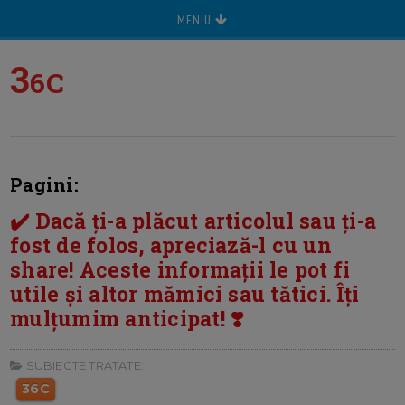
MENIU
3
6C
Pagini:
✔️ Dacă ți-a plăcut articolul sau ți-a
fost de folos, apreciază-l cu un
share! Aceste informații le pot fi
utile și altor mămici sau tătici. Îți
mulțumim anticipat! ❣️
SUBIECTE TRATATE:
36C