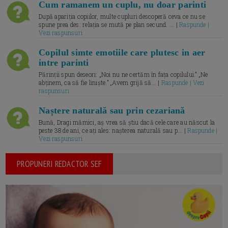
Cum ramanem un cuplu, nu doar parinti
După apariția copiilor, multe cupluri descoperă ceva ce nu se
spune prea des: relația se mută pe plan secund. ... |
Raspunde |
Vezi raspunsuri
Copilul simte emotiile care plutesc in aer
intre parinti
Părinții spun deseori: „Noi nu ne certăm în fața copilului.” „Ne
abținem, ca să fie liniște.” „Avem grijă să... |
Raspunde | Vezi
raspunsuri
Naștere naturală sau prin cezariană
Bună, Dragi mămici, aș vrea să știu dacă cele care au născut la
peste 38 de ani, ce ați ales: nașterea naturală sau p... |
Raspunde |
Vezi raspunsuri
PROPUNERI REDACTOR SEF