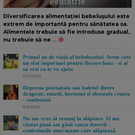
Pediatrie
16/7/2026
AUTOR: EDITOR DC.
Diversificarea alimentației bebelușului este
extrem de importantă pentru sănătatea sa.
Alimentele trebuie să fie introduse gradual,
nu trebuie să ne
...
Primul an de viață al bebelușului: Avem cate
un sfat important pentru fiecare luna - si ai
sa vezi ca te va ajuta
10/7/2026
Depresia postnatala sau baletul dintre
dragoste, emotii, hormoni si oboseala crunta
- confesiuni
9/6/2026
Nu am vrut să renunț la alăptare. Si am
căutat până am găsit cauza durerii -
confesiunile unei mame care alăptează