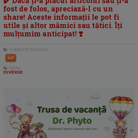
✔️ Dacă ți-a plăcut articolul sau ți-a
fost de folos, apreciază-l cu un
share! Aceste informații le pot fi
utile și altor mămici sau tătici. Îți
mulțumim anticipat! ❣️
SUBIECTE TRATATE:
40
TEMA:
DIVERSE