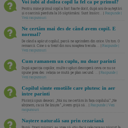
Voi iubi al doilea copil la fel ca pe primul?
Pentru mine primul copil a fost foarte dorit, după ani de așteptări
și o sarcină pierduta la 16 săptămâni. Sunt însărc... |
Raspunde |
Vezi raspunsuri
Ne certăm mai des de când avem copil. E
normal?
De când a apărut copilul, parcă ne aprindem din orice. Un ton. O
remarcă. Cine s-a trezit din nou noaptea trecuta.... |
Raspunde |
Vezi raspunsuri
Cum ramanem un cuplu, nu doar parinti
După apariția copiilor, multe cupluri descoperă ceva ce nu se
spune prea des: relația se mută pe plan secund. ... |
Raspunde |
Vezi raspunsuri
Copilul simte emotiile care plutesc in aer
intre parinti
Părinții spun deseori: „Noi nu ne certăm în fața copilului.” „Ne
abținem, ca să fie liniște.” „Avem grijă să... |
Raspunde | Vezi
raspunsuri
Naștere naturală sau prin cezariană
Bună, Dragi mămici, aș vrea să știu dacă cele care au născut la