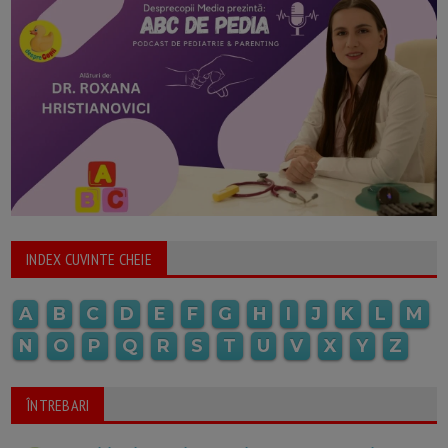
INDEX CUVINTE CHEIE
A
B
C
D
E
F
G
H
I
J
K
L
M
N
O
P
Q
R
S
T
U
V
X
Y
Z
ÎNTREBARI