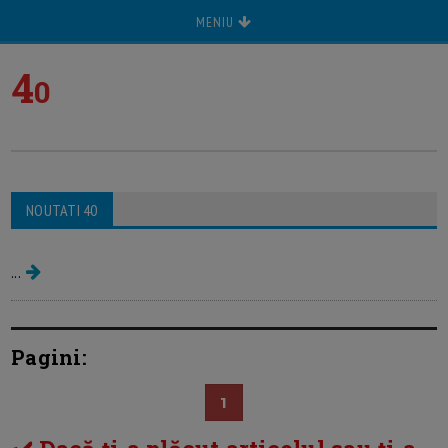
MENIU
4
0
NOUTATI 40
Ghidul frumusetii peste 40 de ani
...
Pagini:
1