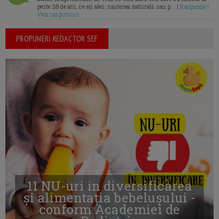
peste 38 de ani, ce ați ales: nașterea naturală sau p... |
Raspunde |
Vezi raspunsuri
PROPUNERI REDACTOR SEF
11 NU-uri in diversificarea
și alimentația bebelușului -
conform Academiei de