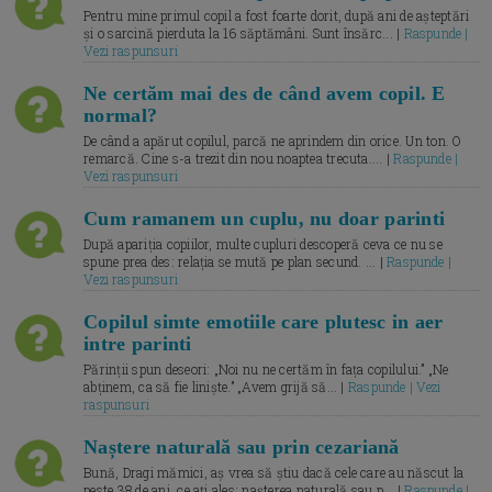
Pentru mine primul copil a fost foarte dorit, după ani de așteptări
și o sarcină pierduta la 16 săptămâni. Sunt însărc... |
Raspunde |
Vezi raspunsuri
Ne certăm mai des de când avem copil. E
normal?
De când a apărut copilul, parcă ne aprindem din orice. Un ton. O
remarcă. Cine s-a trezit din nou noaptea trecuta.... |
Raspunde |
Vezi raspunsuri
Cum ramanem un cuplu, nu doar parinti
După apariția copiilor, multe cupluri descoperă ceva ce nu se
spune prea des: relația se mută pe plan secund. ... |
Raspunde |
Vezi raspunsuri
Copilul simte emotiile care plutesc in aer
intre parinti
Părinții spun deseori: „Noi nu ne certăm în fața copilului.” „Ne
abținem, ca să fie liniște.” „Avem grijă să... |
Raspunde | Vezi
raspunsuri
Naștere naturală sau prin cezariană
Bună, Dragi mămici, aș vrea să știu dacă cele care au născut la
peste 38 de ani, ce ați ales: nașterea naturală sau p... |
Raspunde |