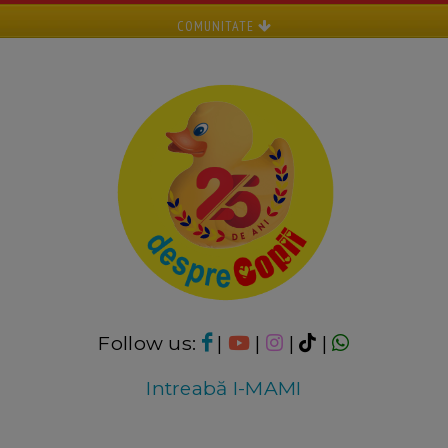
COMUNITATE
Follow us:
|
|
|
|
Intreabă I-MAMI