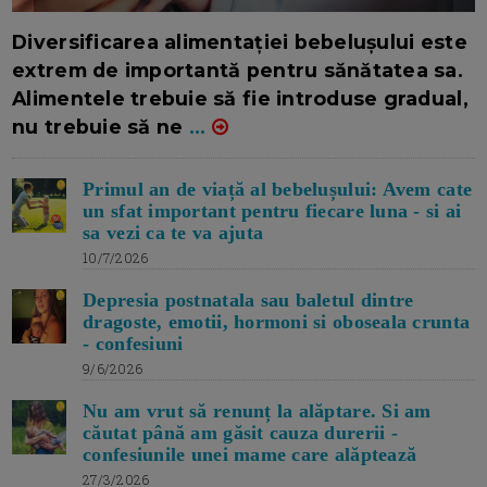
16/7/2026
AUTOR: EDITOR DC.
Diversificarea alimentației bebelușului este
extrem de importantă pentru sănătatea sa.
Alimentele trebuie să fie introduse gradual,
nu trebuie să ne
...
Primul an de viață al bebelușului: Avem cate
un sfat important pentru fiecare luna - si ai
sa vezi ca te va ajuta
10/7/2026
Depresia postnatala sau baletul dintre
dragoste, emotii, hormoni si oboseala crunta
- confesiuni
9/6/2026
Nu am vrut să renunț la alăptare. Si am
căutat până am găsit cauza durerii -
confesiunile unei mame care alăptează
27/3/2026