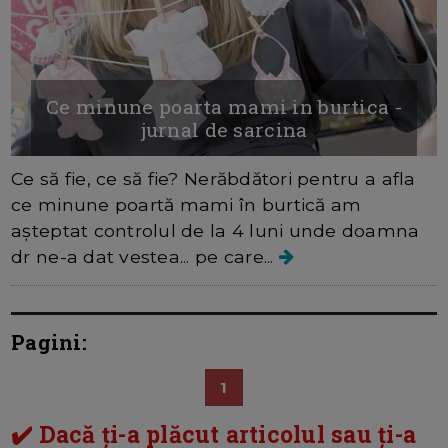
Ce minune poarta mami in burtica -
jurnal de sarcina
Ce să fie, ce să fie? Nerăbdători pentru a afla
ce minune poartă mami în burtică am
așteptat controlul de la 4 luni unde doamna
dr ne-a dat vestea... pe care...
Pagini:
1
✔️ Dacă ți-a plăcut articolul sau ți-a