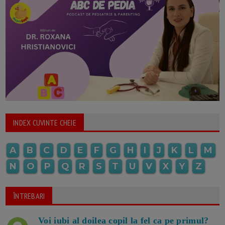
INDEX CUVINTE CHEIE
A
B
C
D
E
F
G
H
I
J
K
L
M
N
O
P
Q
R
S
T
U
V
X
Y
Z
ÎNTREBARI
Voi iubi al doilea copil la fel ca pe primul?