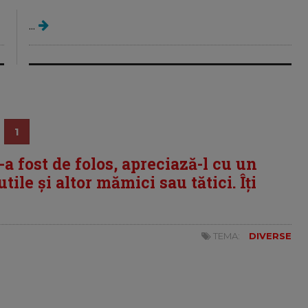
...
1
i-a fost de folos, apreciază-l cu un
tile și altor mămici sau tătici. Îți
TEMA:
DIVERSE