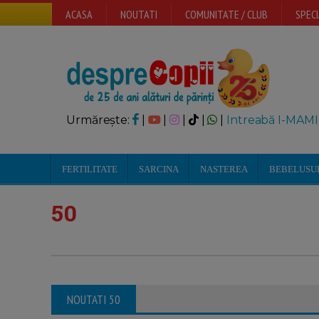
ACASA
NOUTATI
COMUNITATE / CLUB
SPECI
Urmărește:
|
|
|
|
|
Intreabă I-MAMI
FERTILITATE
SARCINA
NASTEREA
BEBELUSU
50
Sarcina: 50 de intrebari si
NOUTATI 50
raspunsuri