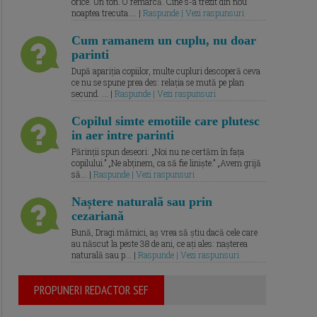
orice. Un ton. O remarcă. Cine s-a trezit din nou
noaptea trecuta.... |
Raspunde | Vezi raspunsuri
Cum ramanem un cuplu, nu doar
parinti
După apariția copiilor, multe cupluri descoperă ceva
ce nu se spune prea des: relația se mută pe plan
secund. ... |
Raspunde | Vezi raspunsuri
Copilul simte emotiile care plutesc
in aer intre parinti
Părinții spun deseori: „Noi nu ne certăm în fața
copilului.” „Ne abținem, ca să fie liniște.” „Avem grijă
să... |
Raspunde | Vezi raspunsuri
Naștere naturală sau prin
cezariană
Bună, Dragi mămici, aș vrea să știu dacă cele care
au născut la peste 38 de ani, ce ați ales: nașterea
naturală sau p... |
Raspunde | Vezi raspunsuri
PROPUNERI REDACTOR SEF