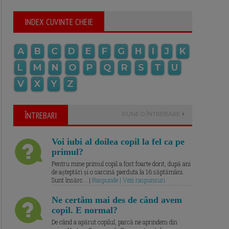
INDEX CUVINTE CHEIE
A
B
C
D
E
F
G
H
I
J
K
L
M
N
O
P
Q
R
S
T
U
V
X
Y
Z
ÎNTREBARI
PUNE O ÎNTREBARE
Voi iubi al doilea copil la fel ca pe
primul?
Pentru mine primul copil a fost foarte dorit, după ani
de așteptări și o sarcină pierduta la 16 săptămâni.
Sunt însărc... |
Raspunde | Vezi raspunsuri
Ne certăm mai des de când avem
copil. E normal?
De când a apărut copilul, parcă ne aprindem din