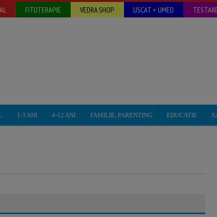
AL
FITOTERAPIE
VEDRA SHOP
USCAT + UMED
TESTARE
L
1-3 ANI
4-12 ANI
FAMILIE, PARENTING
EDUCATIE
S
Sarcina: 50 de intrebari si
raspunsuri