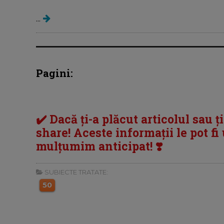
...
Pagini:
✔️ Dacă ți-a plăcut articolul sau ț
share! Aceste informații le pot fi u
mulțumim anticipat! ❣️
SUBIECTE TRATATE:
50