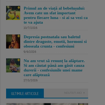
Primul an de viață al bebelușului:
Avem cate un sfat important
pentru fiecare luna - si ai sa vezi ca
te va ajuta
10/7/2026
Depresia postnatala sau baletul
dintre dragoste, emotii, hormoni si
oboseala crunta - confesiuni
9/6/2026
Nu am vrut să renunț la alăptare.
Si am căutat până am găsit cauza
durerii - confesiunile unei mame
care alăptează
27/3/2026
ULTIMILE ARTICOLE
NOUTATI AICI